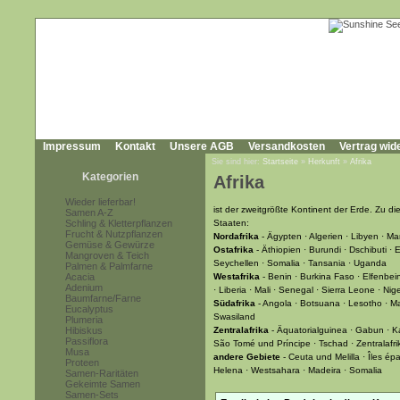
Impressum
Kontakt
Unsere AGB
Versandkosten
Vertrag wid
Sie sind hier:
Startseite
»
Herkunft
»
Afrika
Kategorien
Afrika
Wieder lieferbar!
ist der zweitgrößte Kontinent der Erde. Zu 
Samen A-Z
Schling & Kletterpflanzen
Staaten:
Frucht & Nutzpflanzen
Nordafrika
- Ägypten · Algerien · Libyen · M
Gemüse & Gewürze
Ostafrika
- Äthiopien · Burundi · Dschibuti ·
Mangroven & Teich
Seychellen · Somalia · Tansania · Uganda
Palmen & Palmfarne
Acacia
Westafrika
- Benin · Burkina Faso · Elfenbe
Adenium
· Liberia · Mali · Senegal · Sierra Leone · Nig
Baumfarne/Farne
Südafrika
- Angola · Botsuana · Lesotho · Ma
Eucalyptus
Swasiland
Plumeria
Hibiskus
Zentralafrika
- Äquatorialguinea · Gabun · 
Passiflora
São Tomé und Príncipe · Tschad · Zentralafr
Musa
andere Gebiete
- Ceuta und Melilla · Îles épa
Proteen
Helena · Westsahara · Madeira · Somalia
Samen-Raritäten
Gekeimte Samen
Samen-Sets