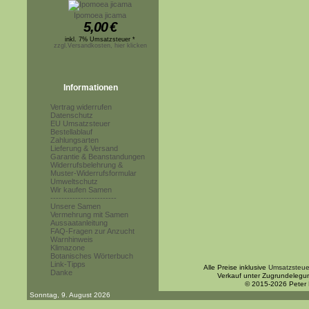
Ipomoea jicama
5,00
€
inkl. 7% Umsatzsteuer *
zzgl.Versandkosten, hier klicken
Informationen
Vertrag widerrufen
Datenschutz
EU Umsatzsteuer
Bestellablauf
Zahlungsarten
Lieferung & Versand
Garantie & Beanstandungen
Widerrufsbelehrung &
Muster-Widerrufsformular
Umweltschutz
Wir kaufen Samen
------------------------
Unsere Samen
Vermehrung mit Samen
Aussaatanleitung
FAQ-Fragen zur Anzucht
Warnhinweis
Klimazone
Botanisches Wörterbuch
Link-Tipps
Alle Preise inklusive
Umsatzsteue
Danke
Verkauf unter Zugrundelegu
© 2015-2026 Peter
Sonntag, 9. August 2026