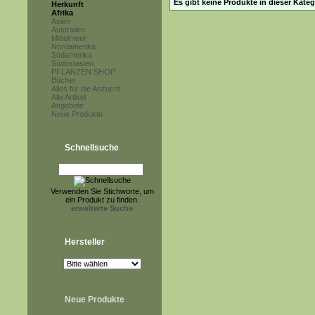
Es gibt keine Produkte in dieser Kateg
Herkunft
Afrika
Asien
Australien
Mittelmeer
Nordamerika
Südamerika
Südostasien
PFLANZEN SHOP
Bücher
Alles für die Anzucht
Alle Artikel
Angebote
Neue Produkte
Schnellsuche
Verwenden Sie Stichworte, um
ein Produkt zu finden.
erweiterte Suche
Hersteller
Neue Produkte