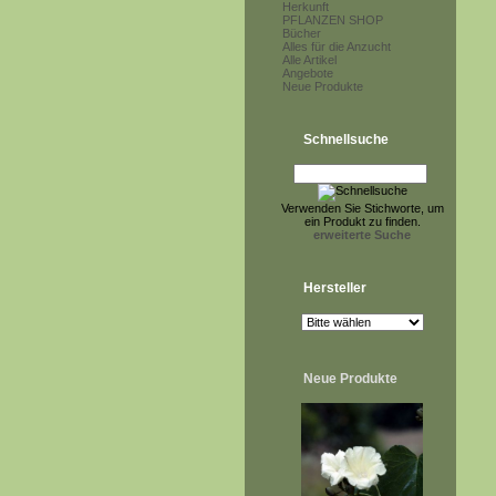
Herkunft
PFLANZEN SHOP
Bücher
Alles für die Anzucht
Alle Artikel
Angebote
Neue Produkte
Schnellsuche
Verwenden Sie Stichworte, um
ein Produkt zu finden.
erweiterte Suche
Hersteller
Neue Produkte