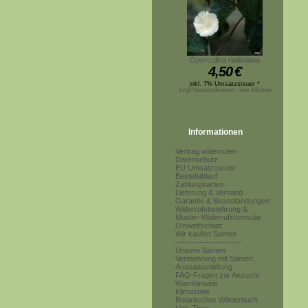
Operculina riedeliana
4,50
€
inkl. 7% Umsatzsteuer *
zzgl.Versandkosten, hier klicken
Informationen
Vertrag widerrufen
Datenschutz
EU Umsatzsteuer
Bestellablauf
Zahlungsarten
Lieferung & Versand
Garantie & Beanstandungen
Widerrufsbelehrung &
Muster-Widerrufsformular
Umweltschutz
Wir kaufen Samen
------------------------
Unsere Samen
Vermehrung mit Samen
Aussaatanleitung
FAQ-Fragen zur Anzucht
Warnhinweis
Klimazone
Botanisches Wörterbuch