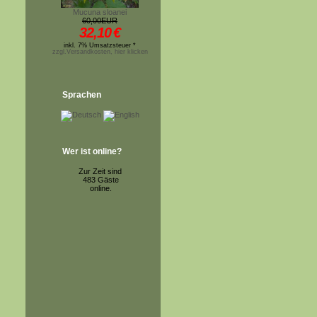
Mucuna sloanei
60,00EUR
32,10
€
inkl. 7% Umsatzsteuer *
zzgl.Versandkosten, hier klicken
Sprachen
Wer ist online?
Zur Zeit sind
483 Gäste
online.