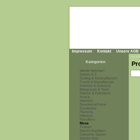
Impressum
Kontakt
Unsere AGB
Sie sin
Kategorien
Pr
Wieder lieferbar!
Samen A-Z
Schling & Kletterpflanzen
Frucht & Nutzpflanzen
Gemüse & Gewürze
Mangroven & Teich
Palmen & Palmfarne
Acacia
Adenium
Baumfarne/Farne
Eucalyptus
Plumeria
Hibiskus
Passiflora
Musa
Proteen
Samen-Raritäten
Gekeimte Samen
Samen-Sets