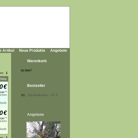
e Artikel
Neue Produkte
Angebote
Warenkorb
ist leer!
ten:
1
Preis
0
€
Bestseller
uer *
licken
01.
Stecketiketten - Gr. 6
0
€
Angebote
uer *
licken
ten:
1