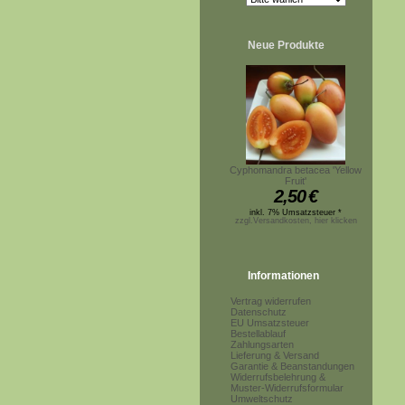
Neue Produkte
Cyphomandra betacea 'Yellow
Fruit'
2,50
€
inkl. 7% Umsatzsteuer *
zzgl.Versandkosten, hier klicken
Informationen
Vertrag widerrufen
Datenschutz
EU Umsatzsteuer
Bestellablauf
Zahlungsarten
Lieferung & Versand
Garantie & Beanstandungen
Widerrufsbelehrung &
Muster-Widerrufsformular
Umweltschutz