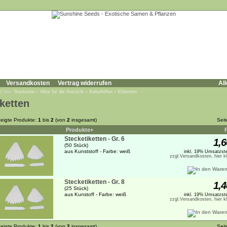
Versandkosten
Vertrag widerrufen
All
d hier:
Startseite
»
Alles für die Anzucht
»
Kulturhilfen
»
Etiketten
iketten
eigte Produkte:
1
bis
2
(von
2
insgesamt)
Sei
Produkte+
Stecketiketten - Gr. 6
1,6
(50 Stück)
aus Kunststoff - Farbe: weiß
inkl. 19% Umsatzste
zzgl.Versandkosten, hier k
Stecketiketten - Gr. 8
1,4
(25 Stück)
aus Kunstoff - Farbe: weiß
inkl. 19% Umsatzste
zzgl.Versandkosten, hier k
eigte Produkte:
1
bis
2
(von
2
insgesamt)
Sei