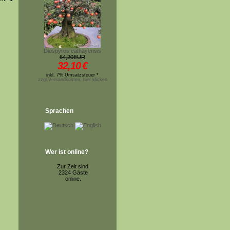
Diospyros cathayensis
64,20EUR
32,10
€
inkl. 7% Umsatzsteuer *
zzgl.Versandkosten, hier klicken
Sprachen
Wer ist online?
Zur Zeit sind
2324 Gäste
online.