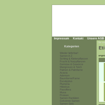
Impressum
Kontakt
Unsere AGB
Sie sin
Kategorien
Et
Wieder lieferbar!
angez
Samen A-Z
Schling & Kletterpflanzen
Frucht & Nutzpflanzen
Gemüse & Gewürze
Mangroven & Teich
Palmen & Palmfarne
Acacia
Adenium
Baumfarne/Farne
Eucalyptus
Plumeria
Hibiskus
Passiflora
Musa
Proteen
Samen-Raritäten
Gekeimte Samen
Samen-Sets
angez