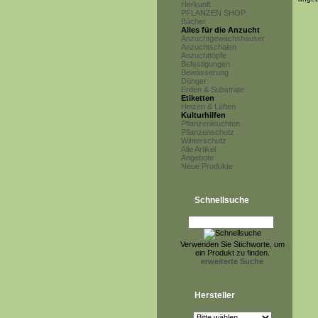
Herkunft
PFLANZEN SHOP
Bücher
Alles für die Anzucht
Anzuchtgewächshäuser
Anzuchtschalen
Anzuchttöpfe
Befestigungen
Bewässerung
Dünger
Erden & Substrate
Etiketten
Heizen & Lüften
Kulturhilfen
Pflanzenleuchten
Pflanzenschutz
Winterschutz
Alle Artikel
Angebote
Neue Produkte
Schnellsuche
Verwenden Sie Stichworte, um
ein Produkt zu finden.
erweiterte Suche
Hersteller