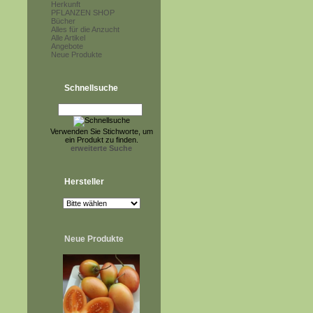
Herkunft
PFLANZEN SHOP
Bücher
Alles für die Anzucht
Alle Artikel
Angebote
Neue Produkte
Schnellsuche
Verwenden Sie Stichworte, um
ein Produkt zu finden.
erweiterte Suche
Hersteller
Neue Produkte