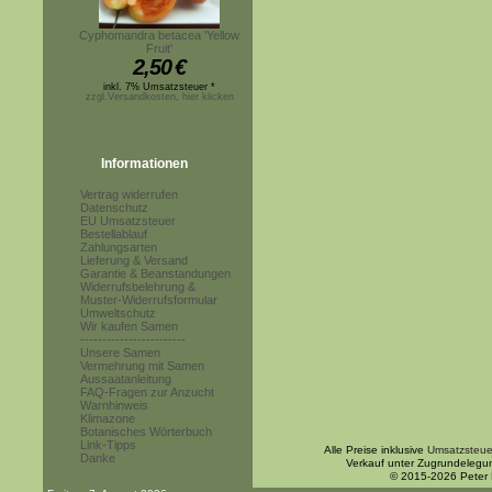
Cyphomandra betacea 'Yellow
Fruit'
2,50
€
inkl. 7% Umsatzsteuer *
zzgl.Versandkosten, hier klicken
Informationen
Vertrag widerrufen
Datenschutz
EU Umsatzsteuer
Bestellablauf
Zahlungsarten
Lieferung & Versand
Garantie & Beanstandungen
Widerrufsbelehrung &
Muster-Widerrufsformular
Umweltschutz
Wir kaufen Samen
------------------------
Unsere Samen
Vermehrung mit Samen
Aussaatanleitung
FAQ-Fragen zur Anzucht
Warnhinweis
Klimazone
Botanisches Wörterbuch
Link-Tipps
Alle Preise inklusive
Umsatzsteue
Danke
Verkauf unter Zugrundelegu
© 2015-2026 Peter