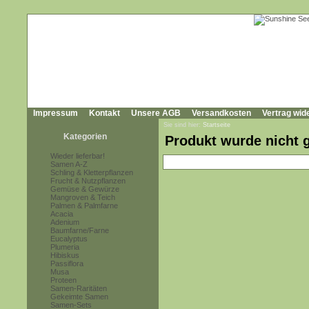
Impressum
Kontakt
Unsere AGB
Versandkosten
Vertrag wid
Sie sind hier:
Startseite
Kategorien
Produkt wurde nicht 
Wieder lieferbar!
Samen A-Z
Schling & Kletterpflanzen
Frucht & Nutzpflanzen
Gemüse & Gewürze
Mangroven & Teich
Palmen & Palmfarne
Acacia
Adenium
Baumfarne/Farne
Eucalyptus
Plumeria
Hibiskus
Passiflora
Musa
Proteen
Samen-Raritäten
Gekeimte Samen
Samen-Sets