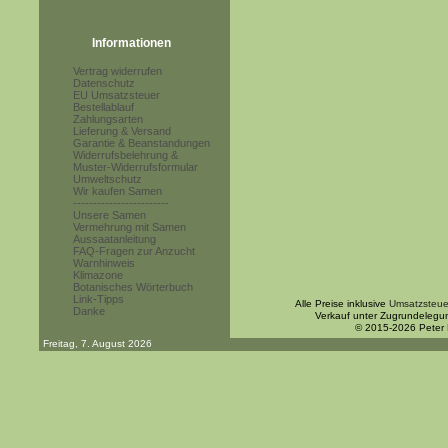
Informationen
Vertrag widerrufen
Datenschutz
EU Umsatzsteuer
Bestellablauf
Zahlungsarten
Lieferung & Versand
Garantie & Beanstandungen
Widerrufsbelehrung &
Muster-Widerrufsformular
Umweltschutz
Wir kaufen Samen
------------------------
Unsere Samen
Vermehrung mit Samen
Aussaatanleitung
FAQ-Fragen zur Anzucht
Warnhinweis
Klimazone
Botanisches Wörterbuch
Link-Tipps
Alle Preise inklusive
Umsatzsteue
Danke
Verkauf unter Zugrundelegu
© 2015-2026 Peter
Freitag, 7. August 2026