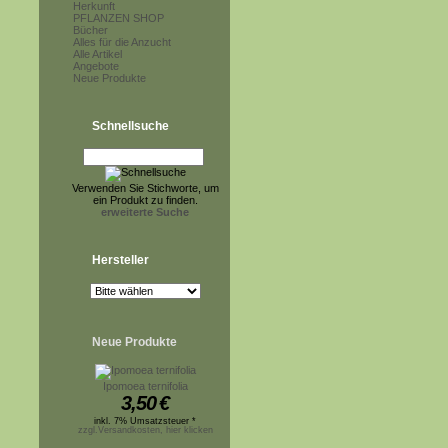
Herkunft
PFLANZEN SHOP
Bücher
Alles für die Anzucht
Alle Artikel
Angebote
Neue Produkte
Schnellsuche
Verwenden Sie Stichworte, um
ein Produkt zu finden.
erweiterte Suche
Hersteller
Neue Produkte
Ipomoea ternifolia
3,50
€
inkl. 7% Umsatzsteuer *
zzgl.Versandkosten, hier klicken