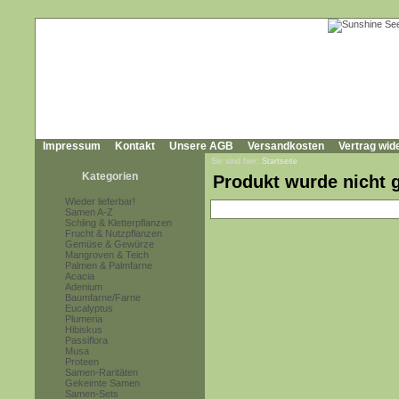
Impressum
Kontakt
Unsere AGB
Versandkosten
Vertrag wid
Sie sind hier:
Startseite
Kategorien
Produkt wurde nicht 
Wieder lieferbar!
Samen A-Z
Schling & Kletterpflanzen
Frucht & Nutzpflanzen
Gemüse & Gewürze
Mangroven & Teich
Palmen & Palmfarne
Acacia
Adenium
Baumfarne/Farne
Eucalyptus
Plumeria
Hibiskus
Passiflora
Musa
Proteen
Samen-Raritäten
Gekeimte Samen
Samen-Sets