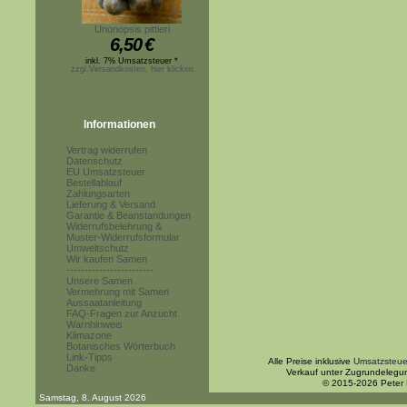
Unonopsis pittieri
6,50
€
inkl. 7% Umsatzsteuer *
zzgl.Versandkosten, hier klicken
Informationen
Vertrag widerrufen
Datenschutz
EU Umsatzsteuer
Bestellablauf
Zahlungsarten
Lieferung & Versand
Garantie & Beanstandungen
Widerrufsbelehrung &
Muster-Widerrufsformular
Umweltschutz
Wir kaufen Samen
------------------------
Unsere Samen
Vermehrung mit Samen
Aussaatanleitung
FAQ-Fragen zur Anzucht
Warnhinweis
Klimazone
Botanisches Wörterbuch
Link-Tipps
Alle Preise inklusive
Umsatzsteue
Danke
Verkauf unter Zugrundelegu
© 2015-2026 Peter
Samstag, 8. August 2026