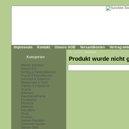
Impressum
Kontakt
Unsere AGB
Versandkosten
Vertrag wid
Sie sind hier:
Startseite
Kategorien
Produkt wurde nicht 
Wieder lieferbar!
Samen A-Z
Schling & Kletterpflanzen
Frucht & Nutzpflanzen
Gemüse & Gewürze
Mangroven & Teich
Palmen & Palmfarne
Acacia
Adenium
Baumfarne/Farne
Eucalyptus
Plumeria
Hibiskus
Passiflora
Musa
Proteen
Samen-Raritäten
Gekeimte Samen
Samen-Sets