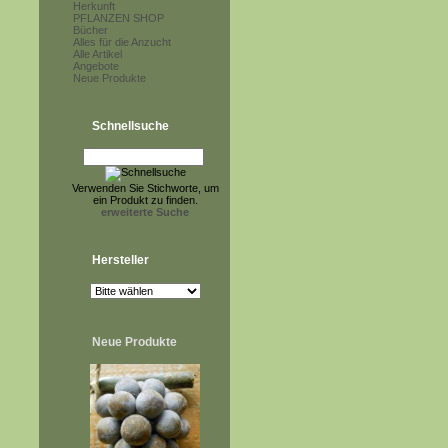
Herkunft
PFLANZEN SHOP
Bücher
Alles für die Anzucht
Alle Artikel
Angebote
Neue Produkte
Schnellsuche
Verwenden Sie Stichworte, um
ein Produkt zu finden.
erweiterte Suche
Hersteller
Neue Produkte