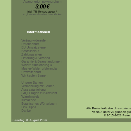
Aganonerion polymorphum
3,00
€
inkl. 7% Umsatzsteuer *
zzgl.Versandkosten, hier klicken
Informationen
Vertrag widerrufen
Datenschutz
EU Umsatzsteuer
Bestellablauf
Zahlungsarten
Lieferung & Versand
Garantie & Beanstandungen
Widerrufsbelehrung &
Muster-Widerrufsformular
Umweltschutz
Wir kaufen Samen
------------------------
Unsere Samen
Vermehrung mit Samen
Aussaatanleitung
FAQ-Fragen zur Anzucht
Warnhinweis
Klimazone
Botanisches Wörterbuch
Link-Tipps
Alle Preise inklusive
Umsatzsteue
Danke
Verkauf unter Zugrundelegu
© 2015-2026 Peter
Samstag, 8. August 2026