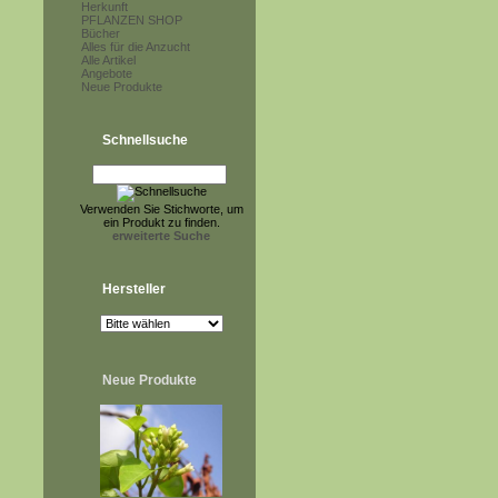
Herkunft
PFLANZEN SHOP
Bücher
Alles für die Anzucht
Alle Artikel
Angebote
Neue Produkte
Schnellsuche
Verwenden Sie Stichworte, um
ein Produkt zu finden.
erweiterte Suche
Hersteller
Neue Produkte