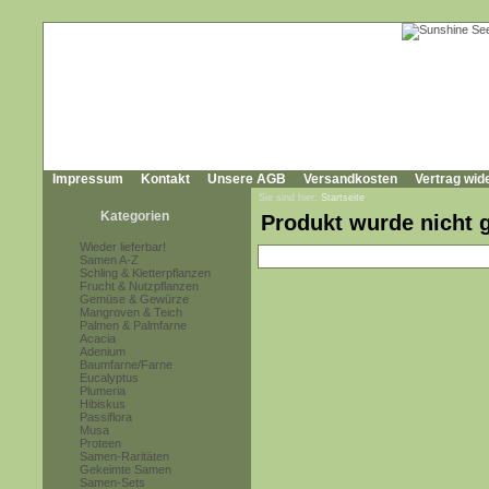
Impressum
Kontakt
Unsere AGB
Versandkosten
Vertrag wid
Sie sind hier:
Startseite
Kategorien
Produkt wurde nicht 
Wieder lieferbar!
Samen A-Z
Schling & Kletterpflanzen
Frucht & Nutzpflanzen
Gemüse & Gewürze
Mangroven & Teich
Palmen & Palmfarne
Acacia
Adenium
Baumfarne/Farne
Eucalyptus
Plumeria
Hibiskus
Passiflora
Musa
Proteen
Samen-Raritäten
Gekeimte Samen
Samen-Sets