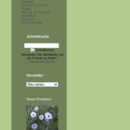
Herkunft
PFLANZEN SHOP
Bücher
Alles für die Anzucht
Alle Artikel
Angebote
Neue Produkte
Schnellsuche
Verwenden Sie Stichworte, um
ein Produkt zu finden.
erweiterte Suche
Hersteller
Neue Produkte