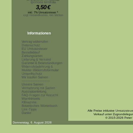
Ipomoea ternifolia
3,50
€
inkl. 7% Umsatzsteuer *
zzgl.Versandkosten, hier klicken
Informationen
Vertrag widerrufen
Datenschutz
EU Umsatzsteuer
Bestellablauf
Zahlungsarten
Lieferung & Versand
Garantie & Beanstandungen
Widerrufsbelehrung &
Muster-Widerrufsformular
Umweltschutz
Wir kaufen Samen
------------------------
Unsere Samen
Vermehrung mit Samen
Aussaatanleitung
FAQ-Fragen zur Anzucht
Warnhinweis
Klimazone
Botanisches Wörterbuch
Link-Tipps
Alle Preise inklusive
Umsatzsteue
Danke
Verkauf unter Zugrundelegu
© 2015-2026 Peter
Donnerstag, 6. August 2026