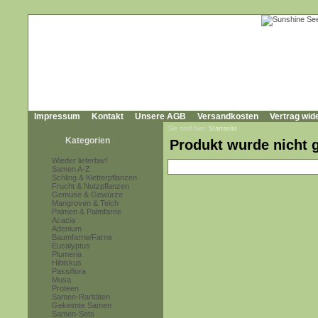
Impressum
Kontakt
Unsere AGB
Versandkosten
Vertrag wid
Sie sind hier:
Startseite
Kategorien
Produkt wurde nicht 
Wieder lieferbar!
Samen A-Z
Schling & Kletterpflanzen
Frucht & Nutzpflanzen
Gemüse & Gewürze
Mangroven & Teich
Palmen & Palmfarne
Acacia
Adenium
Baumfarne/Farne
Eucalyptus
Plumeria
Hibiskus
Passiflora
Musa
Proteen
Samen-Raritäten
Gekeimte Samen
Samen-Sets