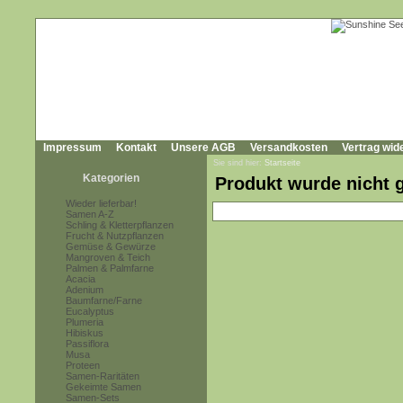
Impressum
Kontakt
Unsere AGB
Versandkosten
Vertrag wid
Sie sind hier:
Startseite
Kategorien
Produkt wurde nicht 
Wieder lieferbar!
Samen A-Z
Schling & Kletterpflanzen
Frucht & Nutzpflanzen
Gemüse & Gewürze
Mangroven & Teich
Palmen & Palmfarne
Acacia
Adenium
Baumfarne/Farne
Eucalyptus
Plumeria
Hibiskus
Passiflora
Musa
Proteen
Samen-Raritäten
Gekeimte Samen
Samen-Sets