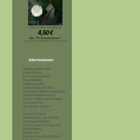
Operculina riedeliana
4,50
€
inkl. 7% Umsatzsteuer *
zzgl.Versandkosten, hier klicken
Informationen
Vertrag widerrufen
Datenschutz
EU Umsatzsteuer
Bestellablauf
Zahlungsarten
Lieferung & Versand
Garantie & Beanstandungen
Widerrufsbelehrung &
Muster-Widerrufsformular
Umweltschutz
Wir kaufen Samen
------------------------
Unsere Samen
Vermehrung mit Samen
Aussaatanleitung
FAQ-Fragen zur Anzucht
Warnhinweis
Klimazone
Botanisches Wörterbuch