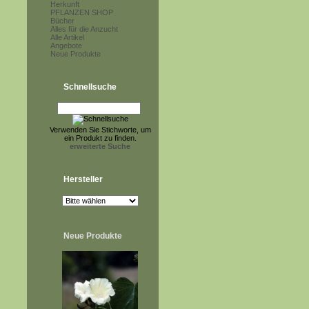
Herkunft
PFLANZEN SHOP
Bücher
Alles für die Anzucht
Alle Artikel
Angebote
Neue Produkte
Schnellsuche
Verwenden Sie Stichworte, um
ein Produkt zu finden.
erweiterte Suche
Hersteller
Neue Produkte