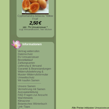
Cyphomandra betacea 'Yellow
Fruit'
2,50
€
inkl. 7% Umsatzsteuer *
zzgl.Versandkosten, hier klicken
Informationen
Vertrag widerrufen
Datenschutz
EU Umsatzsteuer
Bestellablauf
Zahlungsarten
Lieferung & Versand
Garantie & Beanstandungen
Widerrufsbelehrung &
Muster-Widerrufsformular
Umweltschutz
Wir kaufen Samen
------------------------
Unsere Samen
Vermehrung mit Samen
Aussaatanleitung
FAQ-Fragen zur Anzucht
Warnhinweis
Klimazone
Botanisches Wörterbuch
Link-Tipps
Alle Preise inklusive
Umsatzsteue