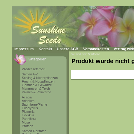
Impressum
Kontakt
Unsere AGB
Versandkosten
Vertrag wid
Sie sind hier:
Startseite
Kategorien
Produkt wurde nicht 
Wieder lieferbar!
Samen A-Z
Schling & Kletterpflanzen
Frucht & Nutzpflanzen
Gemüse & Gewürze
Mangroven & Teich
Palmen & Palmfarne
Acacia
Adenium
Baumfarne/Farne
Eucalyptus
Plumeria
Hibiskus
Passiflora
Musa
Proteen
Samen-Raritäten