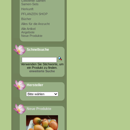
Gekeimte Samen
Samen-Sets
Herkunft
PFLANZEN SHOP
Bücher
Alles für die Anzucht
Alle Artikel
Angebote
Neue Produkte
Schnellsuche
Verwenden Sie Stichworte, um
ein Produkt zu finden.
erweiterte Suche
Hersteller
Neue Produkte