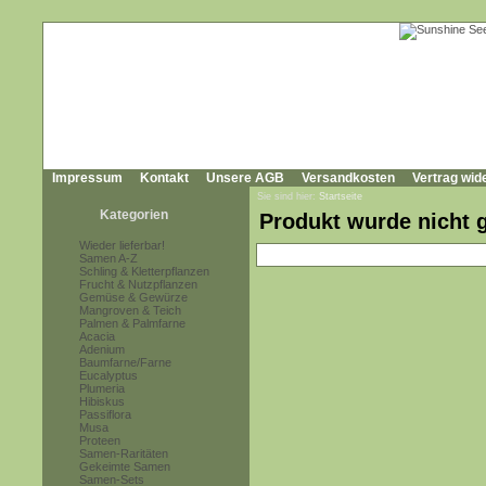
Impressum
Kontakt
Unsere AGB
Versandkosten
Vertrag wid
Sie sind hier:
Startseite
Kategorien
Produkt wurde nicht 
Wieder lieferbar!
Samen A-Z
Schling & Kletterpflanzen
Frucht & Nutzpflanzen
Gemüse & Gewürze
Mangroven & Teich
Palmen & Palmfarne
Acacia
Adenium
Baumfarne/Farne
Eucalyptus
Plumeria
Hibiskus
Passiflora
Musa
Proteen
Samen-Raritäten
Gekeimte Samen
Samen-Sets