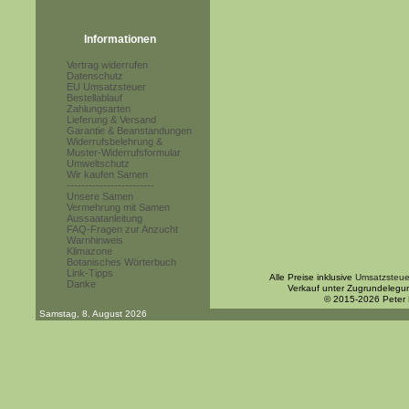
Informationen
Vertrag widerrufen
Datenschutz
EU Umsatzsteuer
Bestellablauf
Zahlungsarten
Lieferung & Versand
Garantie & Beanstandungen
Widerrufsbelehrung &
Muster-Widerrufsformular
Umweltschutz
Wir kaufen Samen
------------------------
Unsere Samen
Vermehrung mit Samen
Aussaatanleitung
FAQ-Fragen zur Anzucht
Warnhinweis
Klimazone
Botanisches Wörterbuch
Link-Tipps
Alle Preise inklusive
Umsatzsteue
Danke
Verkauf unter Zugrundelegu
© 2015-2026 Peter
Samstag, 8. August 2026