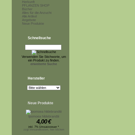
Herkunft
PFLANZEN SHOP
Bücher
Alles für die Anzucht
Alle Artikel
Angebote
Neue Produkte
Schnellsuche
Verwenden Sie Stichworte, um
ein Produkt zu finden.
erweiterte Suche
Hersteller
Neue Produkte
Ipomoea hildebrandtii
4,00
€
inkl. 7% Umsatzsteuer *
zzgl.Versandkosten, hier klicken