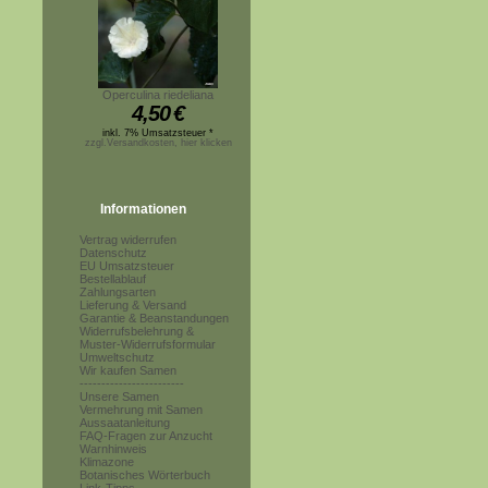
Operculina riedeliana
4,50
€
inkl. 7% Umsatzsteuer *
zzgl.Versandkosten, hier klicken
Informationen
Vertrag widerrufen
Datenschutz
EU Umsatzsteuer
Bestellablauf
Zahlungsarten
Lieferung & Versand
Garantie & Beanstandungen
Widerrufsbelehrung &
Muster-Widerrufsformular
Umweltschutz
Wir kaufen Samen
------------------------
Unsere Samen
Vermehrung mit Samen
Aussaatanleitung
FAQ-Fragen zur Anzucht
Warnhinweis
Klimazone
Botanisches Wörterbuch