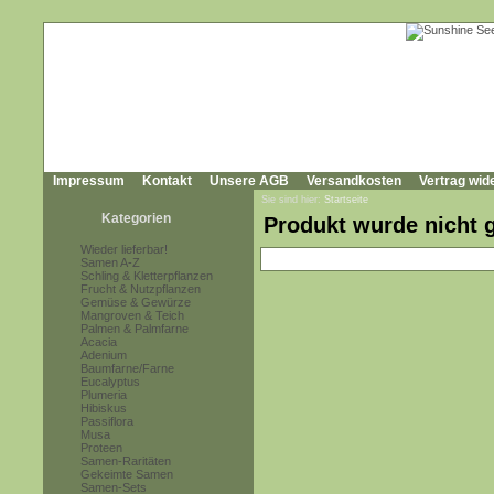
Impressum
Kontakt
Unsere AGB
Versandkosten
Vertrag wid
Sie sind hier:
Startseite
Kategorien
Produkt wurde nicht 
Wieder lieferbar!
Samen A-Z
Schling & Kletterpflanzen
Frucht & Nutzpflanzen
Gemüse & Gewürze
Mangroven & Teich
Palmen & Palmfarne
Acacia
Adenium
Baumfarne/Farne
Eucalyptus
Plumeria
Hibiskus
Passiflora
Musa
Proteen
Samen-Raritäten
Gekeimte Samen
Samen-Sets