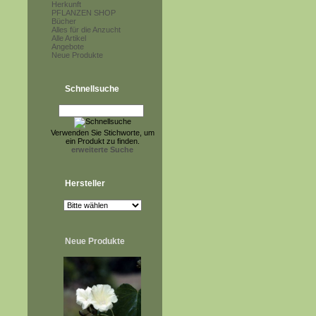
Herkunft
PFLANZEN SHOP
Bücher
Alles für die Anzucht
Alle Artikel
Angebote
Neue Produkte
Schnellsuche
Verwenden Sie Stichworte, um
ein Produkt zu finden.
erweiterte Suche
Hersteller
Neue Produkte