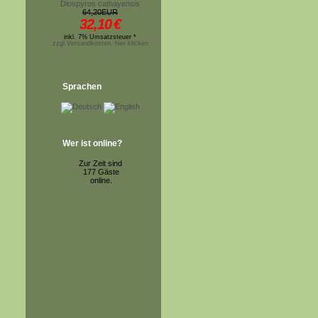
Diospyros cathayensis
64,20EUR
32,10
€
inkl. 7% Umsatzsteuer *
zzgl.Versandkosten, hier klicken
Sprachen
Wer ist online?
Zur Zeit sind
177 Gäste
online.