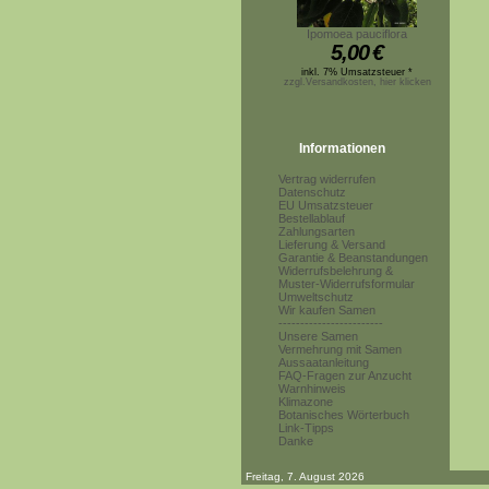
Ipomoea pauciflora
5,00
€
inkl. 7% Umsatzsteuer *
zzgl.Versandkosten, hier klicken
Informationen
Vertrag widerrufen
Datenschutz
EU Umsatzsteuer
Bestellablauf
Zahlungsarten
Lieferung & Versand
Garantie & Beanstandungen
Widerrufsbelehrung &
Muster-Widerrufsformular
Umweltschutz
Wir kaufen Samen
------------------------
Unsere Samen
Vermehrung mit Samen
Aussaatanleitung
FAQ-Fragen zur Anzucht
Warnhinweis
Klimazone
Botanisches Wörterbuch
Link-Tipps
Danke
Freitag, 7. August 2026