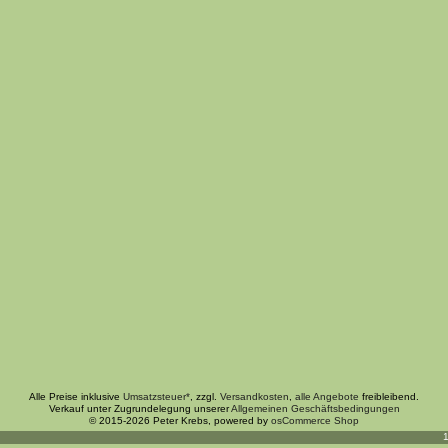
Alle Preise inklusive
Umsatzsteuer*
, zzgl.
Versandkosten
,
alle Angebote
freibleibend.
Verkauf unter Zugrundelegung unserer
Allgemeinen Geschäftsbedingungen
© 2015-2026 Peter Krebs, powered by
osCommerce Shop
1