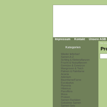
Impressum
Kontakt
Unsere AGB
Sie sin
Kategorien
Pr
Wieder lieferbar!
Samen A-Z
Schling & Kletterpflanzen
Frucht & Nutzpflanzen
Gemüse & Gewürze
Mangroven & Teich
Palmen & Palmfarne
Acacia
Adenium
Baumfarne/Farne
Eucalyptus
Plumeria
Hibiskus
Passiflora
Musa
Proteen
Samen-Raritäten
Gekeimte Samen
Samen-Sets