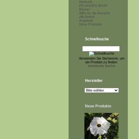
Herkunft
PFLANZEN SHOP
Bücher
Alles für die Anzucht
Alle Artikel
Angebote
Neue Produkte
Schnellsuche
Verwenden Sie Stichworte, um
ein Produkt zu finden.
erweiterte Suche
Hersteller
Neue Produkte