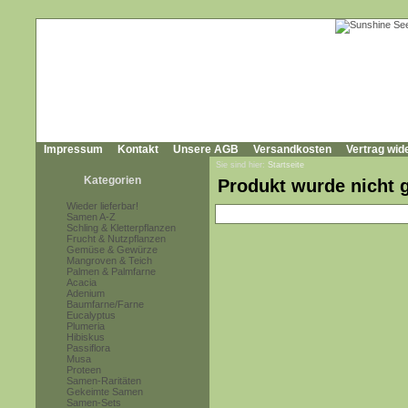
Impressum
Kontakt
Unsere AGB
Versandkosten
Vertrag wid
Sie sind hier:
Startseite
Kategorien
Produkt wurde nicht 
Wieder lieferbar!
Samen A-Z
Schling & Kletterpflanzen
Frucht & Nutzpflanzen
Gemüse & Gewürze
Mangroven & Teich
Palmen & Palmfarne
Acacia
Adenium
Baumfarne/Farne
Eucalyptus
Plumeria
Hibiskus
Passiflora
Musa
Proteen
Samen-Raritäten
Gekeimte Samen
Samen-Sets