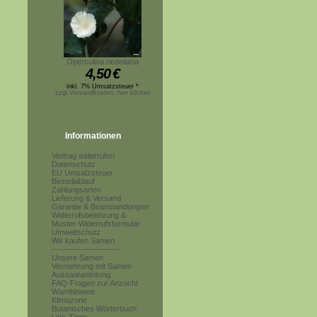
Operculina riedeliana
4,50
€
inkl. 7% Umsatzsteuer *
zzgl.Versandkosten, hier klicken
Informationen
Vertrag widerrufen
Datenschutz
EU Umsatzsteuer
Bestellablauf
Zahlungsarten
Lieferung & Versand
Garantie & Beanstandungen
Widerrufsbelehrung &
Muster-Widerrufsformular
Umweltschutz
Wir kaufen Samen
------------------------
Unsere Samen
Vermehrung mit Samen
Aussaatanleitung
FAQ-Fragen zur Anzucht
Warnhinweis
Klimazone
Botanisches Wörterbuch