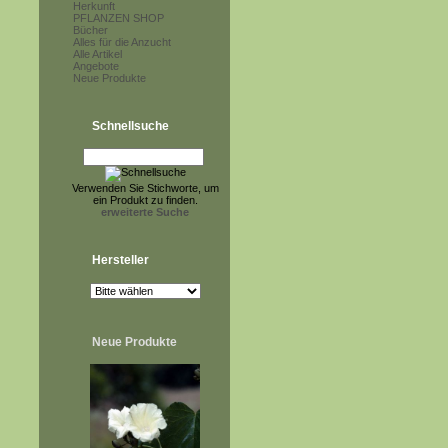
Herkunft
PFLANZEN SHOP
Bücher
Alles für die Anzucht
Alle Artikel
Angebote
Neue Produkte
Schnellsuche
Verwenden Sie Stichworte, um
ein Produkt zu finden.
erweiterte Suche
Hersteller
Neue Produkte