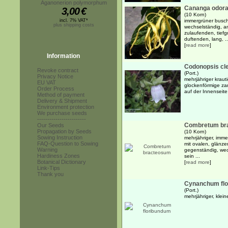
Aganonerion polymorphum
Cananga odorat
3,00
€
(10 Korn)
incl. 7% VAT*
immergrüner busch
plus shipping costs
wechselständig, an
zulaufenden, tiefgr
duftenden, lang, ..
[
read more
]
Information
Codonopsis cl
Revoke contract
(Port.)
Privacy Notice
mehrjähriger kraut
EU VAT
glockenförmige za
Order Process
auf der Innenseite
Method of payment
Delivery & Shipment
Environment protection
We purchase seeds
------------------------
Combretum br
Our Seeds
Propagation by Seeds
(10 Korn)
Sowing Instruction
mehrjähriger, imme
FAQ-Question to Sowing
mit ovalen, glänze
Warning
gegenständig, wec
Hardiness Zones
sein ...
Botanical Dictionary
[
read more
]
Link-Tips
Thank you
Cynanchum fl
(Port.)
mehrjähriger, klei