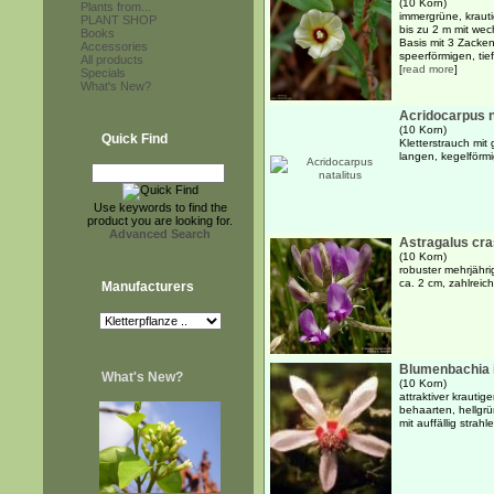
(10 Korn)
Plants from...
immergrüne, kraut
PLANT SHOP
bis zu 2 m mit wec
Books
Basis mit 3 Zacken
Accessories
speerförmigen, tief
All products
[
read more
]
Specials
What's New?
Acridocarpus n
(10 Korn)
Quick Find
Kletterstrauch mit
langen, kegelförm
Use keywords to find the
product you are looking for.
Advanced Search
Astragalus cr
(10 Korn)
robuster mehrjährig
ca. 2 cm, zahlreic
Manufacturers
Blumenbachia i
What's New?
(10 Korn)
attraktiver krautig
behaarten, hellgrü
mit auffällig stra