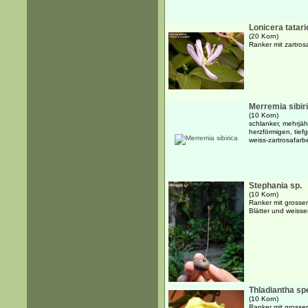
Lonicera tatari
(20 Korn)
Ranker mit zartro
Merremia sibir
(10 Korn)
schlanker, mehrjäh
herzförmigen, tief
weiss-zartrosafar
Stephania sp.
(10 Korn)
Ranker mit grossen
Blätter und weisse
Thladiantha sp
(10 Korn)
Ranker mit grossen