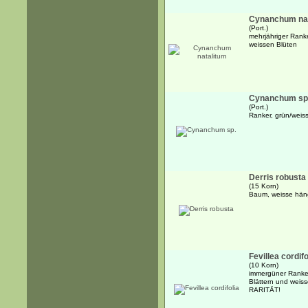
Cynanchum nat
(Port.)
mehrjähriger Rank
weissen Blüten
Cynanchum sp
(Port.)
Ranker, grün/weis
Derris robusta
(15 Korn)
Baum, weisse hän
Fevillea cordifo
(10 Korn)
immergüner Ranker
Blättern und weis
RARITÄT!