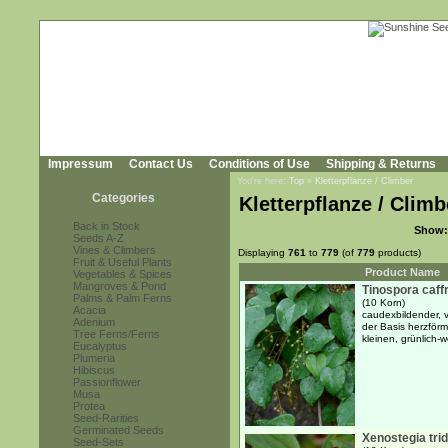
Impressum
Contact Us
Conditions of Use
Shipping & Returns
You're here:
Top
»
Kletterpflanze / Climber
Categories
Kletterpflanze / Climb
Back in Stock
Show:
Seeds A-Z
Vines & Climbers
Displaying
761
to
779
(of
779
products)
Fruit & Useful Plants
Product Name
Vegetables & Spices
Mangroves & Pond
Tinospora caff
Palms & Palm Ferns
(10 Korn)
Acacia
caudexbildender, v
Adenium
der Basis herzförm
Tree Ferns/Ferns
kleinen, grünlich-
Eucalyptus
Plumeria
Hibiscus
Passionflower
Musa
Protea
Seed-Rarities
Germinated Seeds
Xenostegia tri
Seed-Sets