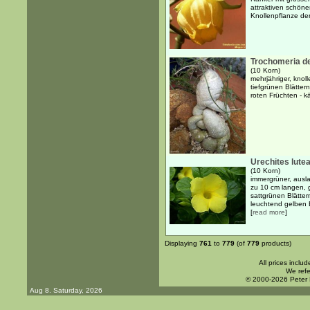
attraktiven schön
Knollenpflanze der
Trochomeria de
(10 Korn)
mehrjähriger, knol
tiefgrünen Blätter
roten Früchten - kä
Urechites lute
(10 Korn)
immergrüner, ausla
zu 10 cm langen, 
sattgrünen Blätter
leuchtend gelben B
[
read more
]
Displaying
761
to
779
(of
779
products)
All prices inclu
We refe
© 2000-2026 Peter
Aug 8. Saturday, 2026