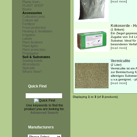
[
read more
]
Plants from...
PLANT SHOP
Books
Accessories
Cultivation pots
Culture aid
Fertilizer
Kokoserde - H
Frost protection
(1 Brikett)
Heating & Ventilation
Ein Ziegel gepres
Irrigation
Zugabe von 3-4 Lit
Labels
Substrat. Ideal fü
Plant fixations
besonderen Verfah
Plant lights
[
read more
]
Plant protection
Propagator
Soil & Substrates
Sowing bowls
Vermiculite
All products
(2 Liter)
Specials
Vermiculite ist ei
What's New?
zur Beimischung fü
alleiniges Substr
u.v.a.geeignet. - pH
[
read more
]
Quick Find
Displaying
1
to
3
(of
3
products)
Use keywords to find the
product you are looking for.
Advanced Search
Manufacturers