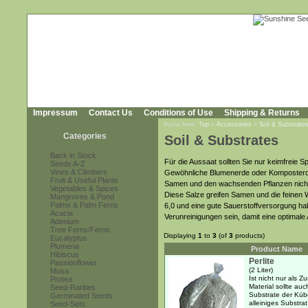
Impressum
Contact Us
Conditions of Use
Shipping & Returns
You're here:
Top
»
Accessories
»
Soil & Substrate
Categories
Soil & Substrates
Back in Stock
Für die Aussaat sollten Sie nur keimfreie S
Seeds A-Z
Vines & Climbers
Gewöhnliche Blumenerde oder Komposterde i
Fruit & Useful Plants
Samen und den wachsenden Pflanzen nicht 
Vegetables & Spices
Diese Salze greifen Samen und die feinen 
Mangroves & Pond
Palms & Palm Ferns
6,0 und eine gute Sauerstoffversorgung hab
Acacia
Verunreinigungen sein, damit eine optimale 
Adenium
Tree Ferns/Ferns
Displaying
1
to
3
(of
3
products)
Eucalyptus
Plumeria
Product Name
Hibiscus
Perlite
Passionflower
(2 Liter)
Musa
Ist nicht nur als 
Protea
Material sollte au
Seed-Rarities
Substrate der Küb
Germinated Seeds
alleiniges Substra
Seed-Sets