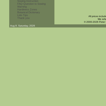
Sowing Instruction
FAQ-Question to Sowing
Warning
Hardiness Zones
Botanical Dictionary
Link-Tips
All prices inclu
Thank you
We refe
© 2000-2026 Peter
Aug 8. Saturday, 2026