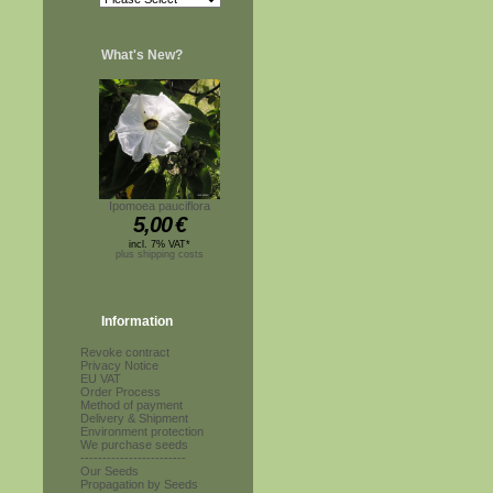
What's New?
Ipomoea pauciflora
5,00
€
incl. 7% VAT*
plus shipping costs
Information
Revoke contract
Privacy Notice
EU VAT
Order Process
Method of payment
Delivery & Shipment
Environment protection
We purchase seeds
------------------------
Our Seeds
Propagation by Seeds