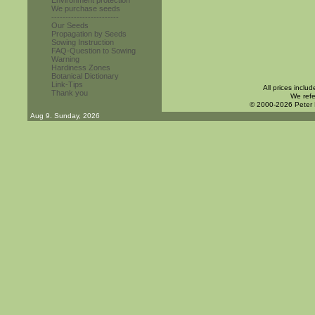
Environment protection
We purchase seeds
------------------------
Our Seeds
Propagation by Seeds
Sowing Instruction
FAQ-Question to Sowing
Warning
Hardiness Zones
Botanical Dictionary
Link-Tips
All prices inclu
Thank you
We refe
© 2000-2026 Peter
Aug 9. Sunday, 2026