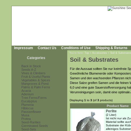
Impressum
Contact Us
Conditions of Use
Shipping & Returns
You're here:
Top
»
Accessories
»
Soil & Substrate
Categories
Soil & Substrates
Back in Stock
Für die Aussaat sollten Sie nur keimfreie S
Seeds A-Z
Vines & Climbers
Gewöhnliche Blumenerde oder Komposterde i
Fruit & Useful Plants
Samen und den wachsenden Pflanzen nicht 
Vegetables & Spices
Diese Salze greifen Samen und die feinen 
Mangroves & Pond
Palms & Palm Ferns
6,0 und eine gute Sauerstoffversorgung hab
Acacia
Verunreinigungen sein, damit eine optimale 
Adenium
Tree Ferns/Ferns
Displaying
1
to
3
(of
3
products)
Eucalyptus
Plumeria
Product Name
Hibiscus
Perlite
Passionflower
(2 Liter)
Musa
Ist nicht nur als 
Protea
Material sollte au
Seed-Rarities
Substrate der Küb
Germinated Seeds
alleiniges Substra
Seed-Sets