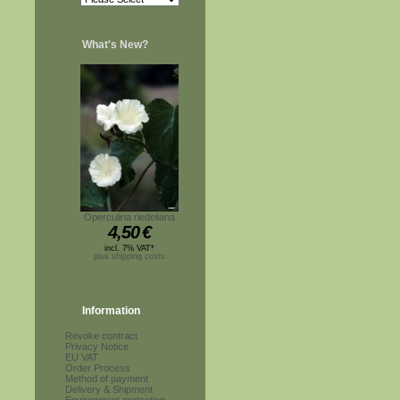
What's New?
Operculina riedeliana
4,50
€
incl. 7% VAT*
plus shipping costs
Information
Revoke contract
Privacy Notice
EU VAT
Order Process
Method of payment
Delivery & Shipment