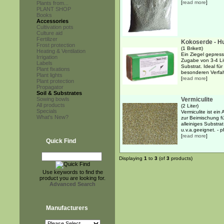
[
read more
]
Plants from...
PLANT SHOP
Books
Accessories
Cultivation pots
Culture aid
Fertilizer
Kokoserde - H
Frost protection
(1 Brikett)
Heating & Ventilation
Ein Ziegel gepres
Irrigation
Zugabe von 3-4 Lit
Labels
Substrat. Ideal fü
Plant fixations
besonderen Verfah
Plant lights
[
read more
]
Plant protection
Propagator
Soil & Substrates
Sowing bowls
Vermiculite
All products
(2 Liter)
Specials
Vermiculite ist ei
What's New?
zur Beimischung fü
alleiniges Substr
u.v.a.geeignet. - pH
[
read more
]
Quick Find
Displaying
1
to
3
(of
3
products)
Use keywords to find the
product you are looking for.
Advanced Search
Manufacturers