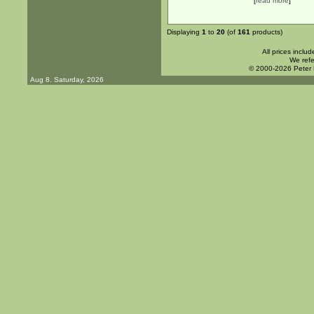
[
read more
]
Displaying
1
to
20
(of
161
products)
All prices inclu
We refe
© 2000-2026 Peter
Aug 8. Saturday, 2026