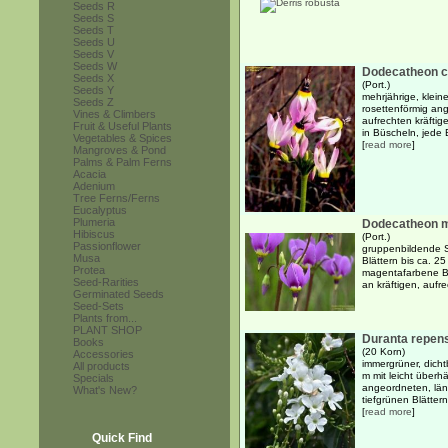
Seeds R
Seeds S
Seeds T
Seeds U
Seeds V
Seeds W
Dodecatheon cl
Seeds X
(Port.)
Seeds Y
mehrjährige, klein
Seeds Z
rosettenförmig ang
Vines & Climbers
aufrechten kräftig
Fruit & Useful Plants
in Büscheln, jede 
Vegetables & Spices
[
read more
]
Mangroves & Pond
Palms & Palm Ferns
Acacia
Adenium
Tree Ferns/Ferns
Eucalyptus
Plumeria
Dodecatheon 
Hibiscus
(Port.)
Passionflower
gruppenbildende S
Musa
Blättern bis ca. 2
Protea
magentafarbene Bl
Seed-Rarities
an kräftigen, aufr
Germinated Seeds
Seed-Sets
Plants from...
PLANT SHOP
Duranta repens
Books
(20 Korn)
Accessories
immergrüner, dicht
All products
m mit leicht über
Specials
angeordneten, län
What's New?
tiefgrünen Blättern 
[
read more
]
Quick Find