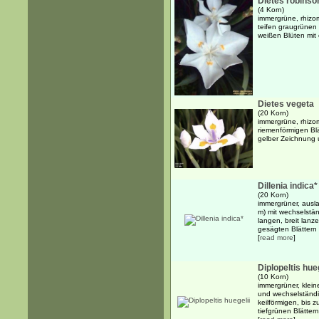
Dietes robinso
(4 Korn)
immergrüne, rhizom
teifen graugrünen
weißen Blüten mit
Dietes vegeta
(20 Korn)
immergrüne, rhizo
riemenförmigen Bl
gelber Zeichnung
Dillenia indica*
(20 Korn)
immergrüner, ausla
m) mit wechselstä
langen, breit lanze
gesägten Blättern .
[
read more
]
Diplopeltis hueg
(10 Korn)
immergrüner, klein
und wechselständi
keilförmigen, bis 
tiefgrünen Blättern.