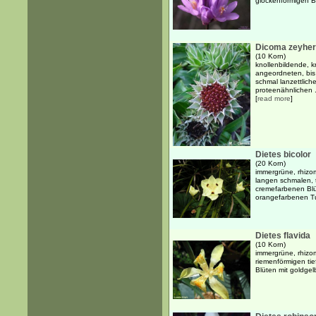
glockenförmigen B
Dicoma zeyher
(10 Korn)
knollenbildende, k
angeordneten, bis 
schmal lanzettliche
proteenähnlichen .
[
read more
]
Dietes bicolor
(20 Korn)
immergrüne, rhizo
langen schmalen, t
cremefarbenen Blü
orangefarbenen T
Dietes flavida
(10 Korn)
immergrüne, rhizo
riemenförmigen tie
Blüten mit goldge