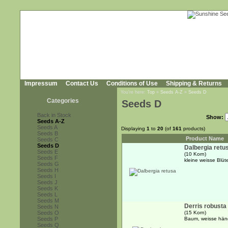
Impressum
Contact Us
Conditions of Use
Shipping & Returns
You're here:
Top
»
Seeds A-Z
»
Seeds D
Categories
Seeds D
Back in Stock
Show:
Seeds A-Z
Seeds A
Displaying
1
to
20
(of
161
products)
Seeds B
Product Name
Seeds C
Seeds D
Dalbergia retu
Seeds E
(10 Korn)
Seeds F
kleine weisse Blüt
Seeds G
Seeds H
Seeds I
Seeds J
Seeds K
Seeds L
Seeds M
Derris robusta
Seeds N
Seeds O
(15 Korn)
Seeds P
Baum, weisse hän
Seeds Q