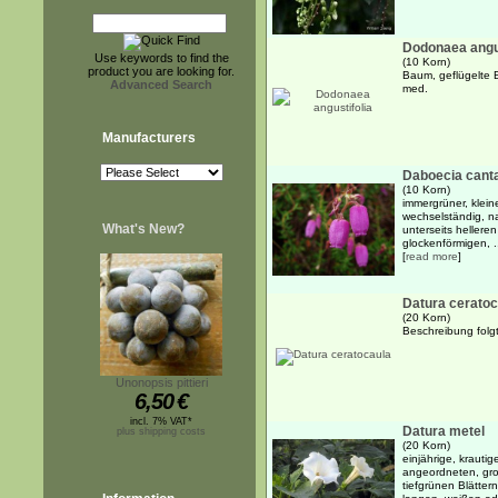
Dodonaea angus
Use keywords to find the
(10 Korn)
product you are looking for.
Baum, geflügelte B
Advanced Search
med.
Manufacturers
Daboecia cant
(10 Korn)
immergrüner, klein
wechselständig, na
What's New?
unterseits hellere
glockenförmigen, .
[
read more
]
Datura ceratoc
(20 Korn)
Beschreibung folgt
Unonopsis pittieri
6,50
€
incl. 7% VAT*
Datura metel
plus shipping costs
(20 Korn)
einjährige, krauti
angeordneten, gro
tiefgrünen Blätter