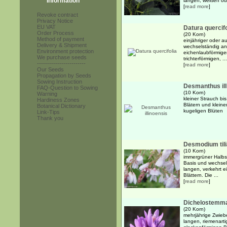
Information
langen, weißen ode
[
read more
]
Revoke contract
Privacy Notice
EU VAT
Datura quercifo
Order Process
(20 Korn)
Method of payment
einjähriger oder a
Delivery & Shipment
wechselständig an
Environment protection
eichenlaubförmigen
We purchase seeds
trichterförmigen, ...
------------------------
[
read more
]
Our Seeds
Propagation by Seeds
Sowing Instruction
Desmanthus ill
FAQ-Question to Sowing
(10 Korn)
Warning
kleiner Strauch bis
Hardiness Zones
Blätern und klein
Botanical Dictionary
kugeligen Blüten
Link-Tips
Thank you
Desmodium tili
(10 Korn)
immergrüner Halbs
Basis und wechsel
langen, verkehrt e
Blättern. Die ...
[
read more
]
Dichelostemma
(20 Korn)
mehrjährige Zwiebe
langen, riemenarti