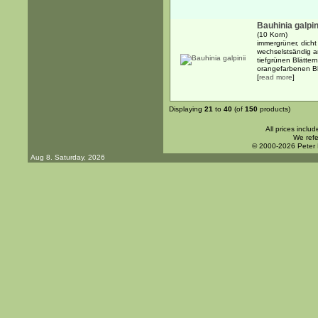
Bauhinia galpin
(10 Korn)
immergrüner, dicht
wechselstsändig a
tiefgrünen Blätter
orangefarbenen Blü
[
read more
]
Displaying
21
to
40
(of
150
products)
All prices inclu
We refe
© 2000-2026 Peter
Aug 8. Saturday, 2026