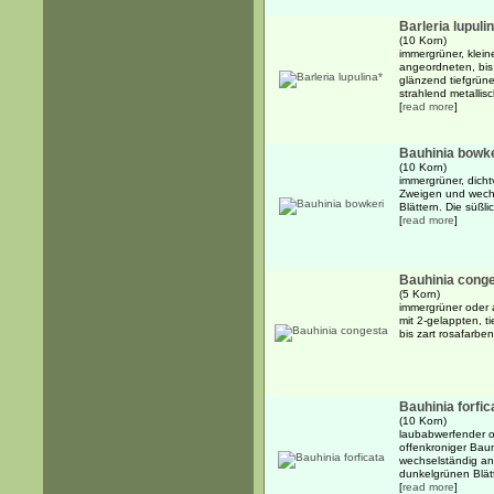
Barleria lupuli
(10 Korn)
immergrüner, klein
angeordneten, bis 
glänzend tiefgrünen
strahlend metallisch
[
read more
]
Bauhinia bowke
(10 Korn)
immergrüner, dicht
Zweigen und wechs
Blättern. Die süßli
[
read more
]
Bauhinia cong
(5 Korn)
immergrüner oder 
mit 2-gelappten, t
bis zart rosafarbe
Bauhinia forfic
(10 Korn)
laubabwerfender od
offenkroniger Baum 
wechselständig an
dunkelgrünen Blätt
[
read more
]