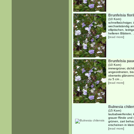
Brunfelsia flor
(10 Korn)
schnellwüchsiger, 
wechselständig an
elliptischen, ledri
helleren Blättern. .
[
read more
]
Brunfelsia pauc
(10 Korn)
immergrüner, dicht
angeordneten, bis 
oberseits glänzend 
zu 5 cm ...
[
read more
]
Bulnesia chile
(15 Korn)
laubabwerfender, k
grauer Rinde und 
grünen, zart behaa
erscheinen in klein
[
read more
]