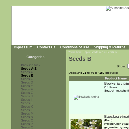
Impressum
Contact Us
Conditions of Use
Shipping & Returns
You're here:
Top
»
Seeds A-Z
»
Seeds B
Categories
Seeds B
Back in Stock
Show:
Seeds A-Z
Seeds A
Displaying
21
to
40
(of
150
products)
Seeds B
Product Name
Seeds C
Seeds D
Bowkeria citri
Seeds E
(10 Korn)
Seeds F
Strauch, muschelf
Seeds G
Seeds H
Seeds I
Seeds J
Seeds K
Seeds L
Seeds M
Baeckea virga
Seeds N
Seeds O
(Port.)
Seeds P
immergrüner Strauc
Seeds Q
gegenständig ange