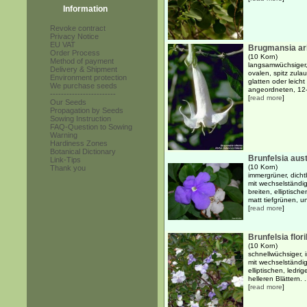
Information
Revoke contract
Privacy Notice
EU VAT
Brugmansia ar
Order Process
(10 Korn)
Method of payment
langsamwüchsiger, 
Delivery & Shipment
ovalen, spitz zula
Environment protection
glatten oder leich
We purchase seeds
angeordneten, 12-
------------------------
[
read more
]
Our Seeds
Propagation by Seeds
Sowing Instruction
FAQ-Question to Sowing
Warning
Hardiness Zones
Botanical Dictionary
Brunfelsia aust
Link-Tips
(10 Korn)
Thank you
immergrüner, dicht
mit wechselständi
breiten, elliptisch
matt tiefgrünen, unt
[
read more
]
Brunfelsia flor
(10 Korn)
schnellwüchsiger, 
mit wechselständi
elliptischen, ledri
helleren Blättern. .
[
read more
]