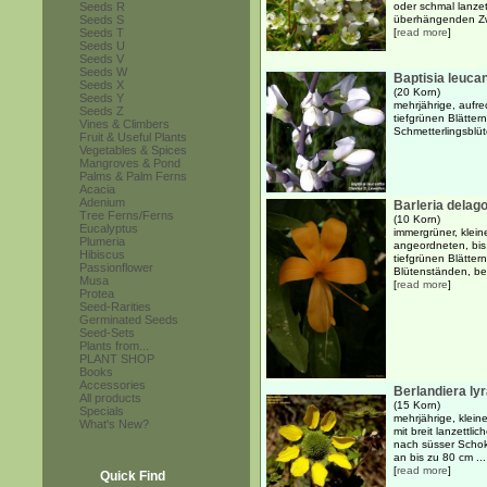
Seeds R
oder schmal lanzett
Seeds S
überhängenden Zwe
Seeds T
[
read more
]
Seeds U
Seeds V
Seeds W
Baptisia leuca
Seeds X
(20 Korn)
Seeds Y
mehrjährige, aufre
Seeds Z
tiefgrünen Blätter
Vines & Climbers
Schmetterlingsblü
Fruit & Useful Plants
Vegetables & Spices
Mangroves & Pond
Palms & Palm Ferns
Acacia
Adenium
Barleria delag
Tree Ferns/Ferns
(10 Korn)
Eucalyptus
immergrüner, klein
Plumeria
angeordneten, bis 
Hibiscus
tiefgrünen Blätte
Passionflower
Blütenständen, be
Musa
[
read more
]
Protea
Seed-Rarities
Germinated Seeds
Seed-Sets
Plants from...
PLANT SHOP
Books
Accessories
Berlandiera lyr
All products
(15 Korn)
Specials
mehrjährige, klein
What's New?
mit breit lanzettli
nach süsser Schok
an bis zu 80 cm ...
[
read more
]
Quick Find