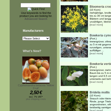
Bloomeria cro
(10 Korn)
Use keywords to find the
mehrjährige, knoll
product you are looking for.
bis zu 30 cm lang
Advanced Search
Blättern und lang
unzähligen, kleinen
[
read more
]
Manufacturers
Bowkeria cym
(Port.)
immergrüner, oftm
zu 5 m mit gegenst
runzeligen, unterse
auffälliger ...
What's New?
[
read more
]
Bowkeria vertic
(Port.)
immergrüner, mehrs
Baum bis zu 5 m mi
langen und 6,5 cm b
unterseits zart beh
[
read more
]
Cyphomandra betacea 'Yellow
Fruit'
2,50
€
Bridelia mollis
(10 Korn)
incl. 7% VAT*
Strauch oder klein
plus shipping costs
Rinde, junge Trie
angeordneten, eifö
beidseitig samtigen
[
read more
]