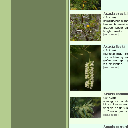
Acacia exuvial
(10 Korn)
immergrüner, mehr
kleiner Baum mit 
Blättern, bestehen
länglich ovalen, ...
[
read more
]
Acacia fleckii
(10 Korn)
mehrstämmiger Str
wechselständig an
gefiederten, grau-
6,5 cm langen, ...
[
read more
]
Acacia floribu
(30 Korn)
immergrüner, ausl
bis ca. 8 m mit w
flachen, an der Sp
zu 5 cm langen, st
[
read more
]
Acacia gerrard