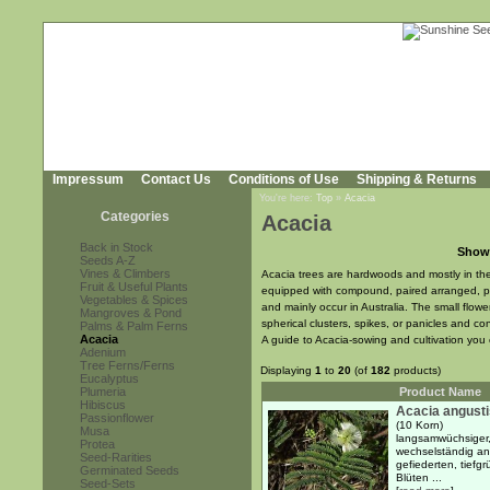
Impressum
Contact Us
Conditions of Use
Shipping & Returns
You're here:
Top
»
Acacia
Categories
Acacia
Back in Stock
Show
Seeds A-Z
Vines & Climbers
Acacia trees are hardwoods and mostly in the
Fruit & Useful Plants
equipped with compound, paired arranged, pi
Vegetables & Spices
and mainly occur in Australia. The small flow
Mangroves & Pond
spherical clusters, spikes, or panicles and c
Palms & Palm Ferns
Acacia
A guide to Acacia-sowing and cultivation yo
Adenium
Tree Ferns/Ferns
Displaying
1
to
20
(of
182
products)
Eucalyptus
Plumeria
Product Name
Hibiscus
Acacia angust
Passionflower
(10 Korn)
Musa
langsamwüchsiger,
Protea
wechselständig an
Seed-Rarities
gefiederten, tiefg
Germinated Seeds
Blüten ...
Seed-Sets