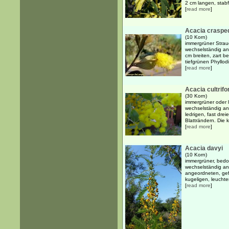
2 cm langen, stabfö
[
read more
]
Acacia craspe
(10 Korn)
immergrüner Strauc
wechselständig an
cm breiten, zart be
tiefgrünen Phyllodi
[
read more
]
Acacia cultrif
(30 Korn)
immergrüner oder 
wechselständig an
ledrigen, fast drei
Blatträndern. Die 
[
read more
]
Acacia davyi
(10 Korn)
immergrüner, bedor
wechselständig an
angeordneten, gefi
kugeligen, leuchte
[
read more
]