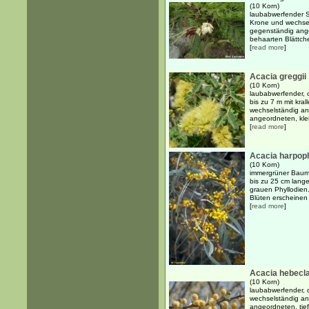
(10 Korn)
laubabwerfender S
Krone und wechsel
gegenständig ange
behaarten Blättche
[
read more
]
Acacia greggii
(10 Korn)
laubabwerfender, 
bis zu 7 m mit kr
wechselständig an
angeordneten, klei
[
read more
]
Acacia harpoph
(10 Korn)
immergrüner Baum 
bis zu 25 cm lange
grauen Phyllodien.
Blüten erscheinen i
[
read more
]
Acacia hebecl
(10 Korn)
laubabwerfender, d
wechselständig an
angeordneten, tief