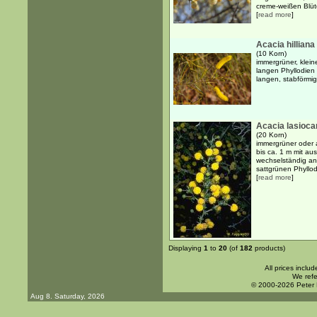
creme-weißen Blüte
[
read more
]
Acacia hilliana
(10 Korn)
immergrüner, klein
langen Phyllodien 
langen, stabförmig
Acacia lasiocar
(20 Korn)
immergrüner oder 
bis ca. 1 m mit a
wechselständig ang
sattgrünen Phyllodi
[
read more
]
Displaying
1
to
20
(of
182
products)
All prices inclu
We refe
© 2000-2026 Peter
Aug 8. Saturday, 2026