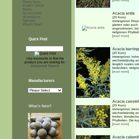
[
read more
]
Plants from...
PLANT SHOP
Books
Accessories
Acacia arida
All products
(20 Korn)
Specials
immergrüner Strauc
What's New?
glatten oder auch
angeordneten, bis
tiefgrünen Phyllodi
[
read more
]
Quick Find
Acacia barring
(20 Korn)
immergrüner, hoher
Use keywords to find the
wechselständig an
product you are looking for.
länglich ovalen od
Advanced Search
bedeckten, tiefgrü
[
read more
]
Manufacturers
Acacia caesiel
(20 Korn)
What's New?
immergrüner, klein
wechselständig an
breiten, linealisc
Phyllodien. Die kug
[
read more
]
Acacia calamif