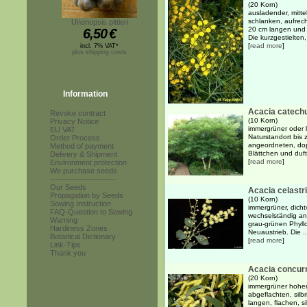
(20 Korn)
ausladender, mitte
schlanken, aufrec
Unonopsis pittieri
20 cm langen und 0
6,50
€
Die kurzgestielten,
[
read more
]
incl. 7% VAT*
plus shipping costs
Information
Acacia catech
Revoke contract
(10 Korn)
Privacy Notice
immergrüner oder 
EU VAT
Naturstandort bis 
Order Process
angeordneten, dop
Method of payment
Blättchen und duft
Delivery & Shipment
[
read more
]
Environment protection
We purchase seeds
------------------------
Our Seeds
Acacia celastri
Propagation by Seeds
(10 Korn)
Sowing Instruction
immergrüner, dicht
FAQ-Question to Sowing
wechselständig an
Warning
grau-grünen Phyllo
Hardiness Zones
Neuaustrieb. Die ..
Botanical Dictionary
[
read more
]
Link-Tips
Thank you
Acacia concur
(20 Korn)
immergrüner hoher 
abgeflachten, silb
langen, flachen, si