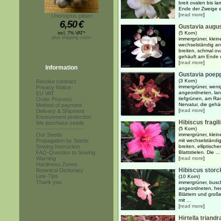
breit ovalen bis la
Ende der Zweige e
[
read more
]
Unonopsis pittieri
6,50
€
Gustavia augu
(5 Korn)
incl. 7% VAT*
plus shipping costs
immergrüner, kleine
wechselständig an
breiten, schmal ova
gehäuft am Ende d
[
read more
]
Information
Gustavia poepp
(3 Korn)
Revoke contract
immergrüner, wenig
Privacy Notice
angeordneten, lang
EU VAT
tiefgrünen, am Ran
Order Process
Nervatur, die gehä
Method of payment
[
read more
]
Delivery & Shipment
Environment protection
Hibiscus fragil
We purchase seeds
------------------------
(5 Korn)
Our Seeds
immergrüner, kleine
Propagation by Seeds
mit wechselständi
Sowing Instruction
breiten, elliptisch
FAQ-Question to Sowing
Blattstielen. Die ...
Warning
[
read more
]
Hardiness Zones
Hibiscus storck
Botanical Dictionary
Link-Tips
(10 Korn)
Thank you
immergrüner, busch
angeordneten, herz
Blättern und groß
mit ...
[
read more
]
Hirtella triandr