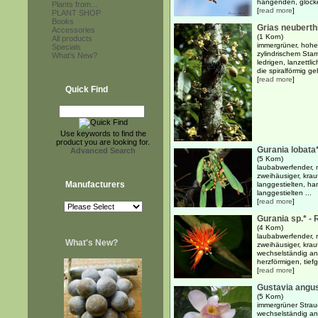
hängenden, glocke
Plants from...
[
read more
]
PLANT SHOP
Books
Grias neuberthi
Accessories
(1 Korn)
All products
immergrüner, hoher
Specials
zylindrischem Sta
What's New?
ledrigen, lanzettlic
die spiralförmig geh
[
read more
]
Quick Find
Use keywords to find the
product you are looking for.
Gurania lobata
Advanced Search
(5 Korn)
laubabwerfender, m
zweihäusiger, kra
Manufacturers
langgestielten, han
langgestielten ...
[
read more
]
Gurania sp.* - 
(4 Korn)
laubabwerfender, m
What's New?
zweihäusiger, kra
wechselständig a
herzförmigen, tiefg
[
read more
]
Gustavia angust
(5 Korn)
immergrüner Strau
wechselständig an