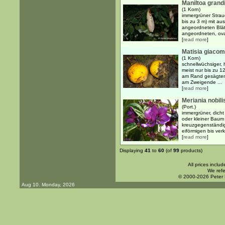
Maniltoa grand
(1 Korn)
immergrüner Strauc
bis zu 3 m) mit au
angeordneten Blä
angeordneten, oval
[
read more
]
Matisia giacom
(1 Korn)
schnellwüchsiger, 
meist nur bis zu 12
am Rand gesägten B
am Zweigende ...
[
read more
]
Meriania nobilis
(Port.)
immergrüner, dicht
oder kleiner Baum 
kreuzgegenständig
eiförmigen bis verk
[
read more
]
Displaying
41
to
60
(of
99
products)
All prices inclu
We refe
© 2000-2026 Peter
Aug 10. Monday, 2026