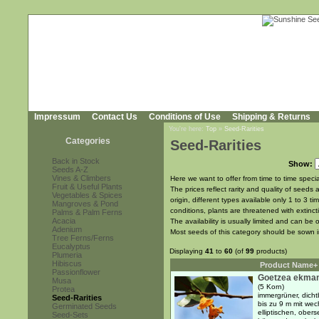
Impressum
Contact Us
Conditions of Use
Shipping & Returns
You're here:
Top
»
Seed-Rarities
Categories
Seed-Rarities
Back in Stock
Show:
Seeds A-Z
Vines & Climbers
Here we want to offer from time to time special
Fruit & Useful Plants
The prices reflect rarity and quality of seeds 
Vegetables & Spices
origin, different types available only 1 to 3
Mangroves & Pond
conditions, plants are threatened with extinct
Palms & Palm Ferns
Acacia
The availability is usually limited and can b
Adenium
Most seeds of this category should be sown 
Tree Ferns/Ferns
Eucalyptus
Displaying
41
to
60
(of
99
products)
Plumeria
Hibiscus
Product Name+
Passionflower
Goetzea ekman
Musa
(5 Korn)
Protea
immergrüner, dicht
Seed-Rarities
bis zu 9 m mit wec
Germinated Seeds
elliptischen, obers
Seed-Sets