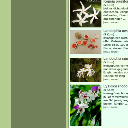
Kopsia prunifo
(5 Korn)
kleiner, dichtbela
elliptischen, ledri
duftenden, röhren
angeordneten ...
[
read more
]
Landolphia owa
(5 Korn)
immergrüner, milch
offen Gebieten wi
Liane bis zu 100 
Rinde, starken Ra
[
read more
]
Landolphia spp
(5 Korn)
immergrüne, verho
und kreuz-gegenst
länglich ovalen od
Blättern mit lang ..
[
read more
]
Lysidice rhodo
(5 Korn)
immergrüner, hoher
zu 10 m mit wechs
aus 3-5 paarig an
breiten, länglich ...
[
read more
]