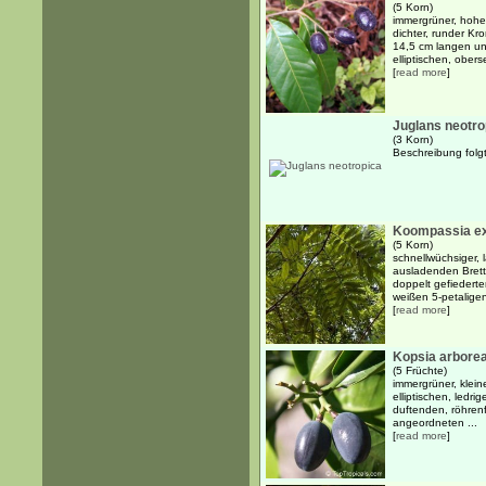
(5 Korn)
immergrüner, hohe
dichter, runder K
14,5 cm langen und
elliptischen, obers
[
read more
]
Juglans neotro
(3 Korn)
Beschreibung folg
Koompassia ex
(5 Korn)
schnellwüchsiger,
ausladenden Brett
doppelt gefiederten
weißen 5-petaligen
[
read more
]
Kopsia arbore
(5 Früchte)
immergrüner, klein
elliptischen, ledri
duftenden, röhren
angeordneten ...
[
read more
]