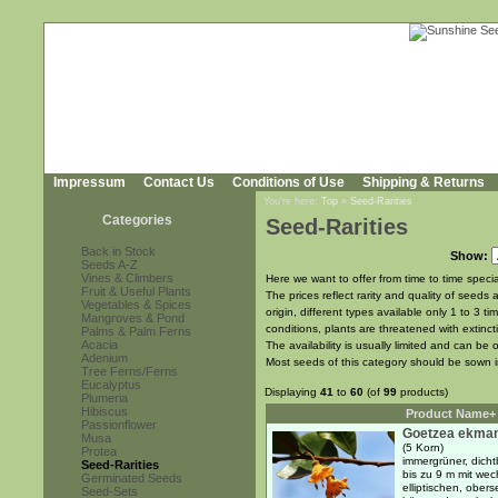
Impressum
Contact Us
Conditions of Use
Shipping & Returns
You're here:
Top
»
Seed-Rarities
Categories
Seed-Rarities
Back in Stock
Show:
Seeds A-Z
Vines & Climbers
Here we want to offer from time to time special
Fruit & Useful Plants
The prices reflect rarity and quality of seeds 
Vegetables & Spices
origin, different types available only 1 to 3
Mangroves & Pond
conditions, plants are threatened with extinct
Palms & Palm Ferns
Acacia
The availability is usually limited and can b
Adenium
Most seeds of this category should be sown 
Tree Ferns/Ferns
Eucalyptus
Displaying
41
to
60
(of
99
products)
Plumeria
Hibiscus
Product Name+
Passionflower
Goetzea ekman
Musa
(5 Korn)
Protea
immergrüner, dicht
Seed-Rarities
bis zu 9 m mit wec
Germinated Seeds
elliptischen, obers
Seed-Sets