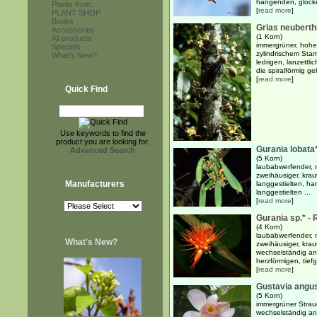
hängenden, glocke
Plants from...
[
read more
]
PLANT SHOP
Books
Grias neuberthi
Accessories
(1 Korn)
All products
immergrüner, hoher
Specials
zylindrischem Sta
What's New?
ledrigen, lanzettlic
die spiralförmig geh
[
read more
]
Quick Find
Use keywords to find the
product you are looking for.
Gurania lobata
Advanced Search
(5 Korn)
laubabwerfender, m
zweihäusiger, kra
Manufacturers
langgestielten, han
langgestielten ...
[
read more
]
Gurania sp.* - 
(4 Korn)
laubabwerfender, m
What's New?
zweihäusiger, kra
wechselständig a
herzförmigen, tiefg
[
read more
]
Gustavia angust
(5 Korn)
immergrüner Strau
wechselständig an