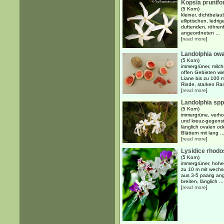
Kopsia prunifo
(5 Korn)
kleiner, dichtbela
elliptischen, ledri
duftenden, röhren
angeordneten ...
[
read more
]
Landolphia owa
(5 Korn)
immergrüner, milch
offen Gebieten wi
Liane bis zu 100 
Rinde, starken Ra
[
read more
]
Landolphia spp
(5 Korn)
immergrüne, verho
und kreuz-gegenst
länglich ovalen od
Blättern mit lang ..
[
read more
]
Lysidice rhodo
(5 Korn)
immergrüner, hoher
zu 10 m mit wechs
aus 3-5 paarig an
breiten, länglich ...
[
read more
]