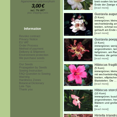
Aganonerion polymorphum
breit ovalen bis la
3,00
€
Ende der Zweige e
[
read more
]
incl. 7% VAT*
plus shipping costs
Gustavia augu
(5 Korn)
immergrüner, kleine
wechselständig an
breiten, schmal ova
Information
gehäuft am Ende d
[
read more
]
Revoke contract
Privacy Notice
Gustavia poepp
EU VAT
(3 Korn)
Order Process
immergrüner, wenig
Method of payment
angeordneten, lang
Delivery & Shipment
tiefgrünen, am Ran
Environment protection
Nervatur, die gehä
We purchase seeds
[
read more
]
------------------------
Our Seeds
Hibiscus fragil
Propagation by Seeds
(5 Korn)
Sowing Instruction
immergrüner, kleine
FAQ-Question to Sowing
mit wechselständi
Warning
breiten, elliptisch
Hardiness Zones
Blattstielen. Die ...
Botanical Dictionary
[
read more
]
Link-Tips
Thank you
Hibiscus storck
(10 Korn)
immergrüner, busch
angeordneten, herz
Blättern und groß
mit ...
[
read more
]
Hirtella triandr