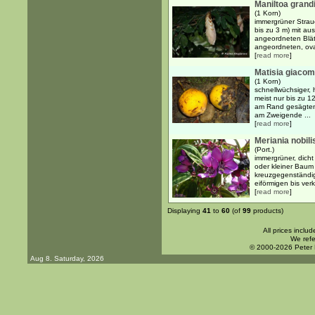
Maniltoa grand
(1 Korn)
immergrüner Strauc
bis zu 3 m) mit au
angeordneten Blä
angeordneten, oval
[
read more
]
Matisia giacom
(1 Korn)
schnellwüchsiger, 
meist nur bis zu 12
am Rand gesägten B
am Zweigende ...
[
read more
]
Meriania nobilis
(Port.)
immergrüner, dicht
oder kleiner Baum 
kreuzgegenständig
eiförmigen bis verk
[
read more
]
Displaying
41
to
60
(of
99
products)
All prices inclu
We refe
© 2000-2026 Peter
Aug 8. Saturday, 2026