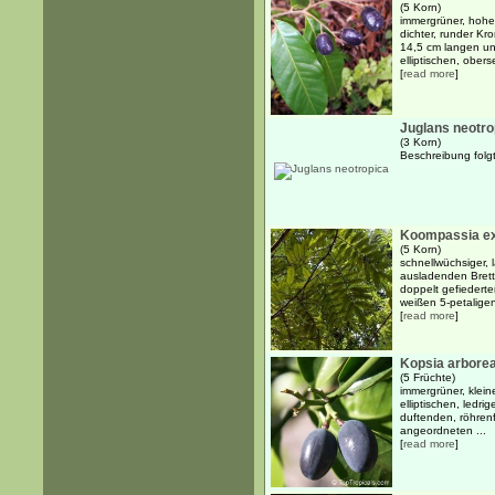
(5 Korn)
immergrüner, hohe
dichter, runder K
14,5 cm langen und
elliptischen, obers
[
read more
]
Juglans neotro
(3 Korn)
Beschreibung folg
Koompassia ex
(5 Korn)
schnellwüchsiger,
ausladenden Brett
doppelt gefiederten
weißen 5-petaligen
[
read more
]
Kopsia arbore
(5 Früchte)
immergrüner, klein
elliptischen, ledri
duftenden, röhren
angeordneten ...
[
read more
]