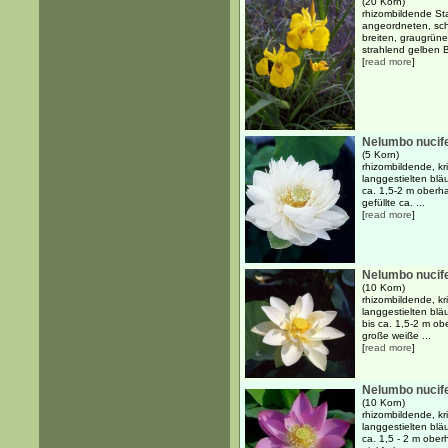
(20 Korn)
rhizombildende Sta
angeordneten, sch
breiten, graugrünen
strahlend gelben Bl
[
read more
]
Nelumbo nucife
(5 Korn)
rhizombildende, k
langgestielten blä
ca. 1,5-2 m oberh
gefüllte ca. ...
[
read more
]
Nelumbo nucife
(10 Korn)
rhizombildende, k
langgestielten blä
bis ca. 1,5-2 m o
große weiße ...
[
read more
]
Nelumbo nucife
(10 Korn)
rhizombildende, k
langgestielten blä
ca. 1,5 - 2 m obe