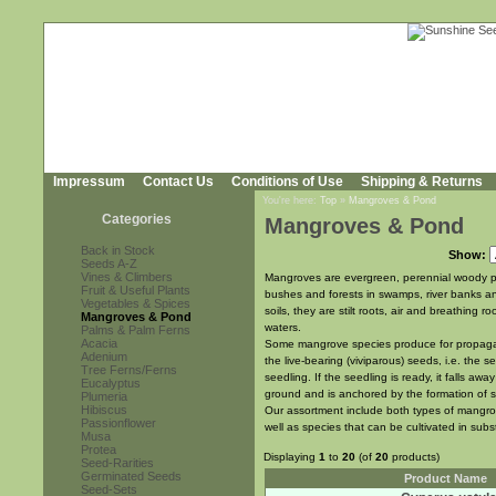
Impressum
Contact Us
Conditions of Use
Shipping & Returns
You're here:
Top
»
Mangroves & Pond
Categories
Mangroves & Pond
Back in Stock
Show:
Seeds A-Z
Vines & Climbers
Mangroves are evergreen, perennial woody pl
Fruit & Useful Plants
bushes and forests in swamps, river banks a
Vegetables & Spices
soils, they are stilt roots, air and breathing 
Mangroves & Pond
waters.
Palms & Palm Ferns
Acacia
Some mangrove species produce for propagati
Adenium
the live-bearing (viviparous) seeds, i.e. the 
Tree Ferns/Ferns
seedling. If the seedling is ready, it falls aw
Eucalyptus
ground and is anchored by the formation of sti
Plumeria
Hibiscus
Our assortment include both types of mangrov
Passionflower
well as species that can be cultivated in subs
Musa
Protea
Displaying
1
to
20
(of
20
products)
Seed-Rarities
Germinated Seeds
Product Name
Seed-Sets