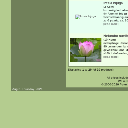
Intsia bijuga
(2 Korn)
kurzzeitig laubabw
(im Alter mit bis 
wechselständig ang
zu 6 paarig, ca. 1
[
read more
]
Nelumbo nucif
(10 Korn)
mehrjährige, rhizo
80 cm runden, lang
gewelltem Rand, d
süßlich duftenden, 
[
read more
]
Displaying
1
to
20
(of
20
products)
All prices inclu
We refe
© 2000-2026 Peter
Aug 6. Thursday, 2026