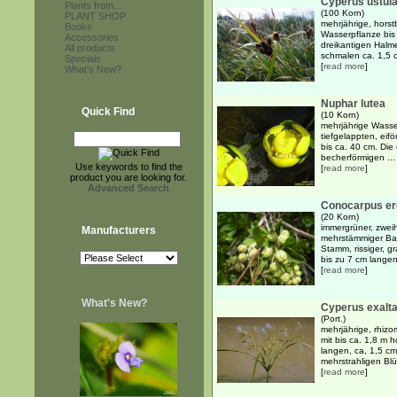
Cyperus ustul
Plants from...
(100 Korn)
PLANT SHOP
mehrjährige, hors
Books
Wasserpflanze bis
Accessories
dreikantigen Halm
All products
schmalen ca. 1,5 c
Specials
[
read more
]
What's New?
Nuphar lutea
Quick Find
(10 Korn)
mehrjährige Wasse
tiefgelappten, eif
bis ca. 40 cm. Die
becherförmigen ...
Use keywords to find the
[
read more
]
product you are looking for.
Advanced Search
Conocarpus er
(20 Korn)
immergrüner, zweih
Manufacturers
mehrstämmiger Bau
Stamm, rissiger, g
bis zu 7 cm langen
[
read more
]
What's New?
Cyperus exalt
(Port.)
mehrjährige, rhiz
mit bis ca. 1,8 m 
langen, ca, 1,5 cm
mehrstrahligen Blü
[
read more
]