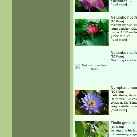
pinkfarbene, ...
[
read more
]
Nelumbo nucife
(10 Korn)
rhizombildende, k
langgestielten blä
bis ca. 1,5-2 m o
große rote, ca. ...
[
read more
]
Nelumbo nucife
(10 Korn)
Mischung verschie
Nymphaea nouch
(10 Korn)
mehrjährige, rhiz
Rhizomen. Sie ver
Wurzeln. Die Blätt
langgestielten, ova
[
read more
]
Thalia genicula
(10 Korn)
immergrüne bis la
mit zweizeilig ang