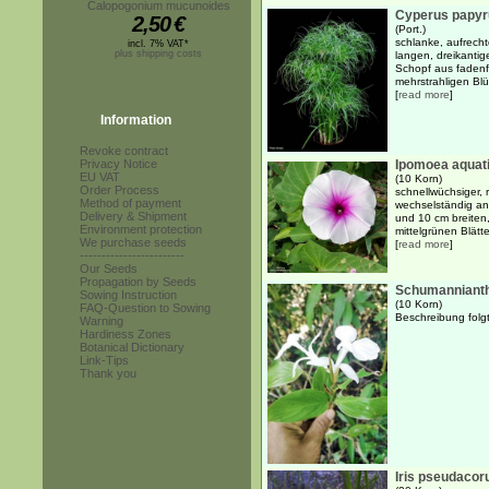
Calopogonium mucunoides
Cyperus papyr
2,50
€
(Port.)
schlanke, aufrech
incl. 7% VAT*
plus shipping costs
langen, dreikantig
Schopf aus fadenf
mehrstrahligen Blü
[
read more
]
Information
Revoke contract
Privacy Notice
Ipomoea aquat
EU VAT
(10 Korn)
Order Process
schnellwüchsiger, 
Method of payment
wechselständig an
Delivery & Shipment
und 10 cm breiten,
Environment protection
mittelgrünen Blätte
We purchase seeds
[
read more
]
------------------------
Our Seeds
Propagation by Seeds
Schumanniant
Sowing Instruction
(10 Korn)
FAQ-Question to Sowing
Beschreibung folgt.
Warning
Hardiness Zones
Botanical Dictionary
Link-Tips
Thank you
Iris pseudacor