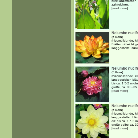
breit lanzettlichen
zahlreichen, ...
[
read more
]
Nelumbo nucife
(5 Korn)
rhizombildende, kr
Blätter mit leicht
langgestielte, süß
Nelumbo nucife
(5 Korn)
rhizombildende, k
langgestielten blä
bis ca. 1,5-2 m o
große, ca. 30 - 35 
[
read more
]
Nelumbo nucife
(5 Korn)
rhizombildende, k
langgestielten blä
die bis ca. 1,5-2 
große gelbe ca. 30 
[
read more
]