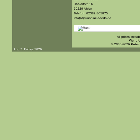
Harkortstr. 16
59229 Ahlen
Telefon: 02382 805075
info(at)sunshine-seeds.de
All prices inclu
We refe
© 2000-2026 Peter
Aug 7. Friday, 2026