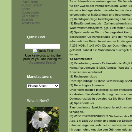
Bezahldienstleister weiterzugeben. Die Verarb
Plants from...
PLANT SHOP
für den Zweck der Vertragserfüllung. Wenn Sie
Books
etc. eine Anfrage stellen, verarbeiten wir di
Accessories
vorvertraglicher Maßnahmen und beantworten 
All products
(2) Rechtsgrundlage Rechtsgrundlage für dies
Specials
What's New?
(3) Empfängerkategorien Zahlungsdienstleister
Warenwirtschaftssystem, ggf. Lieferanten (Dro
(4) Speicherdauer Die zur Vertragsabwicklung 
Quick Find
gesetzlichen Gewährleistungs- und ggf. vertra
erforderlichen Daten bewahren wir für die ges
§ 257 HGB, § 147 AO). Die zur Durchführung
gelöscht, sobald die Maßnahmen durchgeführt
kommt.
Use keywords to find the
product you are looking for.
§3 Kommentare
Advanced Search
(1) Verarbeitungszweck Es besteht die Möglic
Name/Pseudonym, E-Mail-Adresse, Website) we
Kommentars verarbeitet.
Manufacturers
(2) Rechtsgrundlage
Rechtsgrundlage für diese Verarbeitung ist Ar
(3) Berechtigtes Interesse
Unser berechtigtes Interesse ist der öffent
Produkten. Die Veröffentlichung dient u.a. d
Datenschutz bleibt gewahrt, da Sie Ihren Ko
What's New?
(4) Speicherdauer
Eine bestimmte Speicherdauer ist nicht vorg
verlangen.
(5) WIDERSPRUCHSRECHT Sie haben das Recht
Abs. 1 f) DSGVO erfolgt und nicht der Direkt
Situation ergeben, jederzeit zu widerspreche
hingegen ohne Angabe von Gründen jederzei