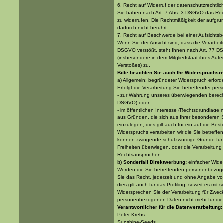
6. Recht auf Widerruf der datenschutzrechtlic
Sie haben nach Art. 7 Abs. 3 DSGVO das Recht
zu widerrufen. Die Rechtmäßigkeit der aufgrun
dadurch nicht berührt.
7. Recht auf Beschwerde bei einer Aufsichts
Wenn Sie der Ansicht sind, dass die Verarb
DSGVO verstößt, steht Ihnen nach Art. 77 D
(insbesondere in dem Mitgliedstaat ihres Aufe
Verstoßes) zu.
Bitte beachten Sie auch Ihr Widerspruchsr
a) Allgemein: begründeter Widerspruch erforde
Erfolgt die Verarbeitung Sie betreffender p
- zur Wahrung unseres überwiegenden berechti
DSGVO) oder
- im öffentlichen Interesse (Rechtsgrundlage 
aus Gründen, die sich aus Ihrer besonderen 
einzulegen; dies gilt auch für ein auf die Be
Widerspruchs verarbeiten wir die Sie betreff
können zwingende schutzwürdige Gründe für d
Freiheiten überwiegen, oder die Verarbeitun
Rechtsansprüchen.
b) Sonderfall Direktwerbung:
einfacher Wide
Werden die Sie betreffenden personenbezoge
Sie das Recht, jederzeit und ohne Angabe v
dies gilt auch für das Profiling, soweit es mit
Widersprechen Sie der Verarbeitung für Zwec
personenbezogenen Daten nicht mehr für dies
Verantwortlicher für die Datenverarbeitung:
Peter Krebs
Sunshine-Seeds