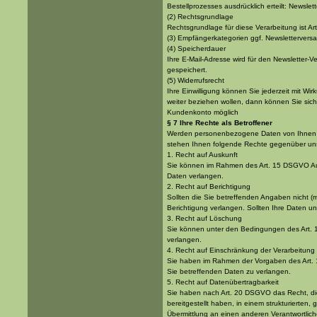
Bestellprozesses ausdrücklich erteilt: Newsle
(2) Rechtsgrundlage
Rechtsgrundlage für diese Verarbeitung ist A
(3) Empfängerkategorien ggf. Newslettervers
(4) Speicherdauer
Ihre E-Mail-Adresse wird für den Newsletter
gespeichert.
(5) Widerrufsrecht
Ihre Einwilligung können Sie jederzeit mit Wi
weiter beziehen wollen, dann können Sie sich
Kundenkonto möglich
§ 7 Ihre Rechte als Betroffener
Werden personenbezogene Daten von Ihnen ve
stehen Ihnen folgende Rechte gegenüber uns
1. Recht auf Auskunft
Sie können im Rahmen des Art. 15 DSGVO Au
Daten verlangen.
2. Recht auf Berichtigung
Sollten die Sie betreffenden Angaben nicht (
Berichtigung verlangen. Sollten Ihre Daten u
3. Recht auf Löschung
Sie können unter den Bedingungen des Art
verlangen.
4. Recht auf Einschränkung der Verarbeitung
Sie haben im Rahmen der Vorgaben des Art. 
Sie betreffenden Daten zu verlangen.
5. Recht auf Datenübertragbarkeit
Sie haben nach Art. 20 DSGVO das Recht, di
bereitgestellt haben, in einem strukturierte
Übermittlung an einen anderen Verantwortlic