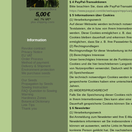
§ 4 PayPal-Transaktionen
Bitte beachten Sie, dass alle PayPal-Transak
Ipomoea pauciflora
https://www.paypal.com/de/webapps/mpp/ua/pr
5,00
€
§ 5 Informationen über Cookies
incl. 7% VAT*
(1) Verarbeitungszweck
plus shipping costs
Auf dieser Webseite werden technisch notwen
Textdateien, die in bzw. von Ihrem Internetb
werden. Diese Cookies ermöglichen z. B. das
Cookies bleiben dauerhaft und erkennen Ihr
Information
ermöglichen, dass Sie z. B. Ihre Passwörter 
(2) Rechtsgrundlagen
Revoke contract
Rechtsgrundlage für diese Verarbeitung ist Ar
Privacy Notice
(3) Berechtigtes Interesse
EU VAT
Order Process
Unser berechtigtes Interesse ist die Funktion
Method of payment
Cookies und die hier beschriebenen Langzeit
Delivery & Shipment
von Nutzerprofilen verwendet. Dadurch wird I
Environment protection
(4) Speicherdauer
We purchase seeds
------------------------
Die technisch notwendigen Cookies werden im
Our Seeds
gespeicherte Cookies haben eine unterschied
Propagation by Seeds
Jahren.
Sowing Instruction
(5) WIDERSPRUCHSRECHT
FAQ-Question to Sowing
Warning
Falls Sie die Speicherung dieser Cookies nic
Hardiness Zones
in Ihrem Internetbrowser. Dies kann aber ei
Botanical Dictionary
Dauerhaft gespeicherte Cookies können Sie eb
Link-Tips
§ 6 Newsletter
Thank you
(1) Verarbeitungszweck
Bei Anmeldung zum Newsletter wird Ihre E-Ma
Newsletters informieren wir Sie insbesondere
können wir auswerten, welche Links im Newslet
konkrete Person geklickt hat. Die nachstehen