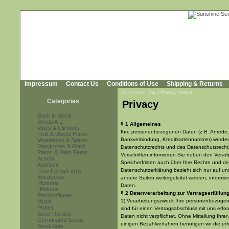
Impressum
Contact Us
Conditions of Use
Shipping & Returns
You're here:
Top
»
Privacy Notice
Categories
Privacy
Back in Stock
Seeds A-Z
§ 1 Allgemeines
Vines & Climbers
Ihre personenbezogenen Daten (z.B. Anrede, 
Fruit & Useful Plants
Bankverbindung, Kreditkartennummer) werd
Vegetables & Spices
Mangroves & Pond
Datenschutzrechts und des Datenschutzrechts
Palms & Palm Ferns
Vorschriften informieren Sie neben den Ver
Acacia
Speicherfristen auch über Ihre Rechte und de
Adenium
Datenschutzerklärung bezieht sich nur auf un
Tree Ferns/Ferns
Eucalyptus
andere Seiten weitergeleitet werden, informie
Plumeria
Daten.
Hibiscus
§ 2 Datenverarbeitung zur Vertragserfüllun
Passionflower
1) Verarbeitungszweck Ihre personenbezogenen
Musa
Protea
sind für einen Vertragsabschluss mit uns erfo
Seed-Rarities
Daten nicht verpflichtet. Ohne Mitteilung Ihre
Germinated Seeds
einigen Bezahlverfahren benötigen wir die er
Seed-Sets