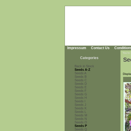
Impressum
Contact Us
Condition
You're
Categories
Se
Back in Stock
Seeds A-Z
Seeds A
Displ
Seeds B
Seeds C
Seeds D
Seeds E
Seeds F
Seeds G
Seeds H
Seeds I
Seeds J
Seeds K
Seeds L
Seeds M
Seeds N
Seeds O
Seeds P
Seeds Q