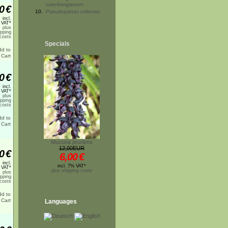
rutenbergianum
0
€
10.
Pseudopanax colensoi
incl.
 VAT*
plus
ipping
costs
Specials
0
€
incl.
 VAT*
plus
ipping
costs
Mucuna pruriens
12,00EUR
0
€
6,00
€
incl.
incl. 7% VAT*
 VAT*
plus shipping costs
plus
ipping
costs
Languages