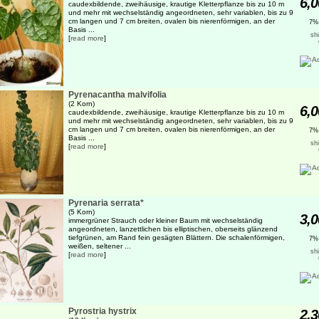
6,0
caudexbildende, zweihäusige, krautige Kletterpflanze bis zu 10 m
und mehr mit wechselständig angeordneten, sehr variablen, bis zu 9
cm langen und 7 cm breiten, ovalen bis nierenförmigen, an der
7%
Basis ...
sh
[
read more
]
Pyrenacantha malvifolia
(2 Korn)
6,0
caudexbildende, zweihäusige, krautige Kletterpflanze bis zu 10 m
und mehr mit wechselständig angeordneten, sehr variablen, bis zu 9
cm langen und 7 cm breiten, ovalen bis nierenförmigen, an der
7%
Basis ...
sh
[
read more
]
Pyrenaria serrata*
(5 Korn)
3,0
immergrüner Strauch oder kleiner Baum mit wechselständig
angeordneten, lanzettlichen bis elliptischen, oberseits glänzend
tiefgrünen, am Rand fein gesägten Blättern. Die schalenförmigen,
7%
weißen, seltener ...
sh
[
read more
]
Pyrostria hystrix
2,3