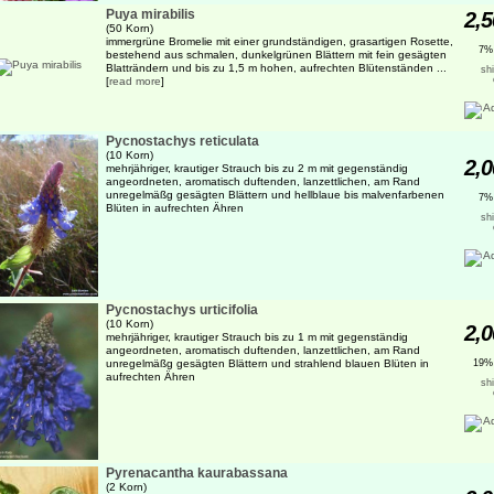
Puya mirabilis
2,5
(50 Korn)
immergrüne Bromelie mit einer grundständigen, grasartigen Rosette,
7%
bestehend aus schmalen, dunkelgrünen Blättern mit fein gesägten
Blatträndern und bis zu 1,5 m hohen, aufrechten Blütenständen ...
sh
[
read more
]
Pycnostachys reticulata
(10 Korn)
2,0
mehrjähriger, krautiger Strauch bis zu 2 m mit gegenständig
angeordneten, aromatisch duftenden, lanzettlichen, am Rand
unregelmäßg gesägten Blättern und hellblaue bis malvenfarbenen
7%
Blüten in aufrechten Ähren
sh
Pycnostachys urticifolia
(10 Korn)
2,0
mehrjähriger, krautiger Strauch bis zu 1 m mit gegenständig
angeordneten, aromatisch duftenden, lanzettlichen, am Rand
unregelmäßg gesägten Blättern und strahlend blauen Blüten in
19%
aufrechten Ähren
sh
Pyrenacantha kaurabassana
(2 Korn)