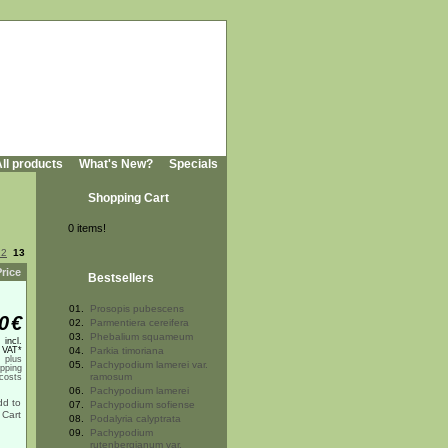
ll products
What's New?
Specials
Shopping Cart
0 items!
12
13
Price
Bestsellers
01.
Prosopis pubescens
0
€
02.
Parmentiera cereifera
03.
Phebalium squameum
incl.
 VAT*
04.
Parkia timoriana
plus
05.
Pachypodium lamerei var.
ipping
ramosum
costs
06.
Pachypodium lamerei
07.
Pachypodium sofiense
08.
Podalyria calyptrata
09.
Pachypodium
rutenbergianum var.