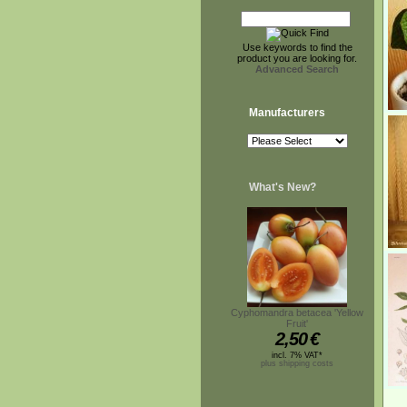
Use keywords to find the
product you are looking for.
Advanced Search
Manufacturers
What's New?
Cyphomandra betacea 'Yellow
Fruit'
2,50
€
incl. 7% VAT*
plus shipping costs