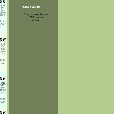
0
€
incl.
Who's online?
 VAT*
plus
ipping
There currently are
costs
234 guests
online.
0
€
incl.
 VAT*
plus
ipping
costs
0
€
incl.
 VAT*
plus
ipping
costs
0
€