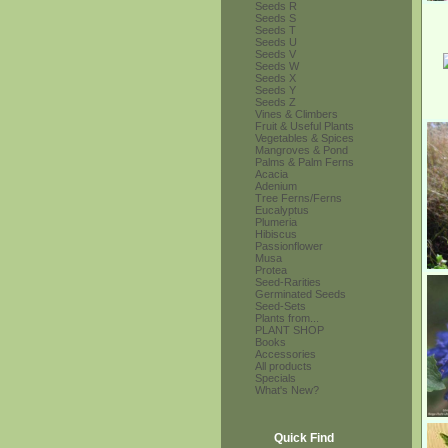
Seeds R
Seeds S
Seeds T
Seeds U
Seeds V
Seeds W
Seeds X
Seeds Y
Seeds Z
Vines & Climbers
Fruit & Useful Plants
Vegetables & Spices
Mangroves & Pond
Palms & Palm Ferns
Acacia
Adenium
Tree Ferns/Ferns
Eucalyptus
Plumeria
Hibiscus
Passionflower
Musa
Protea
Seed-Rarities
Germinated Seeds
Seed-Sets
Plants from...
PLANT SHOP
Books
Accessories
All products
Specials
What's New?
Quick Find