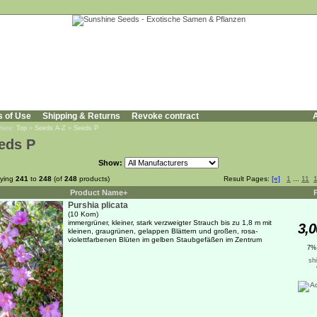
s of Use
Shipping & Returns
Revoke contract
A
 here:
Top
»
Seeds A-Z
»
Seeds P
eds P
Show:
aying
241
to
248
(of
248
products)
Result Pages:
[«]
1
...
11
Product Name+
Purshia plicata
(10 Korn)
immergrüner, kleiner, stark verzweigter Strauch bis zu 1,8 m mit
3,0
kleinen, graugrünen, gelappen Blättern und großen, rosa-
violettfarbenen Blüten im gelben Staubgefäßen im Zentrum
7%
sh