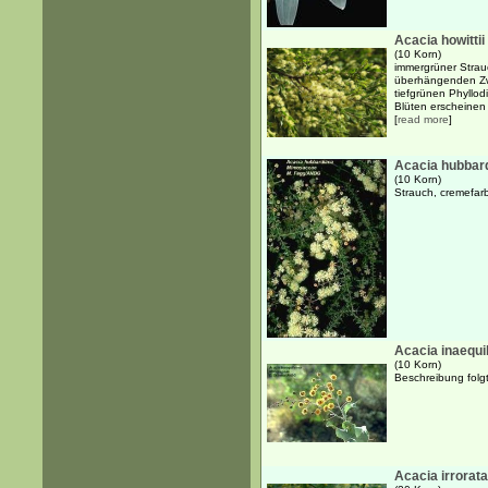
Acacia howittii
(10 Korn)
immergrüner Strauc
überhängenden Zwe
tiefgrünen Phyllod
Blüten erscheinen 
[
read more
]
Acacia hubbar
(10 Korn)
Strauch, cremefar
Acacia inaequi
(10 Korn)
Beschreibung folgt.
Acacia irrorata