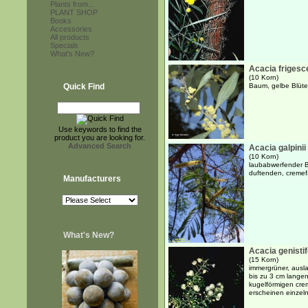
Plants from...
PLANT SHOP
Books
Accessories
All products
Specials
What's New?
Acacia frigesc
(10 Korn)
Quick Find
Baum, gelbe Blüte
Use keywords to find the
product you are looking for.
Advanced Search
Acacia galpinii
(10 Korn)
laubabwerfender B
duftenden, cremef
Manufacturers
What's New?
Acacia genistif
(15 Korn)
immergrüner, ausla
bis zu 3 cm langen,
kugelförmigen cre
erscheinen einzeln