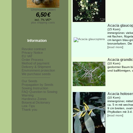
Unonopsis pittieri
6,50
€
incl. 7% VAT*
plus shipping costs
Acacia glauco
(15 Korn)
immergrüner, vielv
mit flachen, flüge
cm langen blau-grü
Information
bronzefarben. Die 
[
read more
]
Revoke contract
Privacy Notice
EU VAT
Acacia grandi
Order Process
Method of payment
(10 Korn)
Delivery & Shipment
gedornter Baum bi
Environment protection
und ballförmigen,
We purchase seeds
------------------------
Our Seeds
Propagation by Seeds
Sowing Instruction
FAQ-Question to Sowing
Acacia holoser
Warning
(10 Korn)
Hardiness Zones
immergrüner, mitte
Botanical Dictionary
ca. 5 m mit wechs
Link-Tips
9 cm breiten, oval
Thank you
Phyllodien mit 3-4 a
[
read more
]