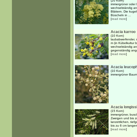
(20 Korn)
immergrüner oder 
wechselständig an
Blättern. Die kuge
Büscheln in ...
[
read more
]
Acacia karroo
(10 Korn)
laubabwerfender, s
m (in Kübelkultur 
wechselständig an
gegenständig angeo
[
read more
]
Acacia leucop
(10 Korn)
immergrüner Baum
Acacia longis
(15 Korn)
immergrüner, busc
Zweigen und bis z
lanzettlichen, tief
bis zu 6 cm langen,
[
read more
]