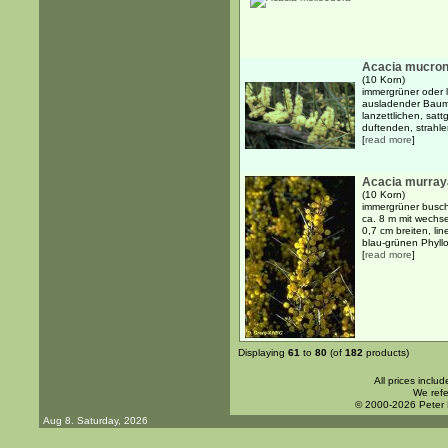
Acacia mucronat
(10 Korn)
immergrüner oder 
ausladender Baum 
lanzettlichen, sat
duftenden, strahle
[
read more
]
Acacia murra
(10 Korn)
immergrüner busch
ca. 8 m mit wechs
0,7 cm breiten, lin
blau-grünen Phyllod
[
read more
]
Displaying
61
to
80
(of
182
products)
All prices inclu
We refe
© 2000-2026 Peter
Aug 8. Saturday, 2026