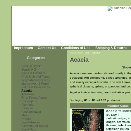
Impressum
Contact Us
Conditions of Use
Shipping & Returns
You're here:
Top
»
Acacia
Categories
Acacia
Back in Stock
Show
Seeds A-Z
Vines & Climbers
Acacia trees are hardwoods and mostly in the
Fruit & Useful Plants
equipped with compound, paired arranged, pi
Vegetables & Spices
and mainly occur in Australia. The small flow
Mangroves & Pond
spherical clusters, spikes, or panicles and c
Palms & Palm Ferns
Acacia
A guide to Acacia-sowing and cultivation yo
Adenium
Tree Ferns/Ferns
Displaying
61
to
80
(of
182
products)
Eucalyptus
Plumeria
Product Name
Hibiscus
Acacia fauntle
Passionflower
(10 Korn)
Musa
mehrstämmiger, au
Protea
langen, schmalen, 
Seed-Rarities
Haaren bedeckten 
Germinated Seeds
tiefgelben Blüten
Seed-Sets