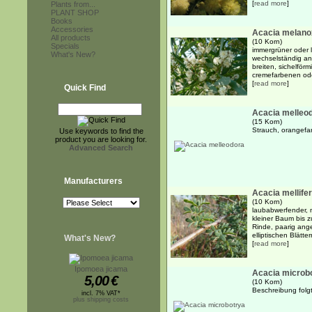
[
read more
]
Plants from...
PLANT SHOP
Books
Accessories
Acacia melano
All products
(10 Korn)
Specials
immergrüner oder 
What's New?
wechselständig an
breiten, sichelför
cremefarbenen ode
[
read more
]
Quick Find
Acacia melleo
(15 Korn)
Strauch, orangefa
Use keywords to find the
product you are looking for.
Advanced Search
Manufacturers
Acacia mellife
(10 Korn)
laubabwerfender, 
kleiner Baum bis 
Rinde, paarig ang
elliptischen Blätte
What's New?
[
read more
]
Ipomoea jicama
Acacia microb
5,00
€
(10 Korn)
Beschreibung folgt.
incl. 7% VAT*
plus shipping costs