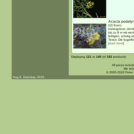
Acacia podalyri
(10 Korn)
immergrüner, dich
bis zu 8 m mit we
ledrigen, schräg ell
Textur. Die kugelfö
[
read more
]
Displaying
121
to
140
(of
182
products)
All prices inclu
We refe
© 2000-2026 Peter
Aug 8. Saturday, 2026