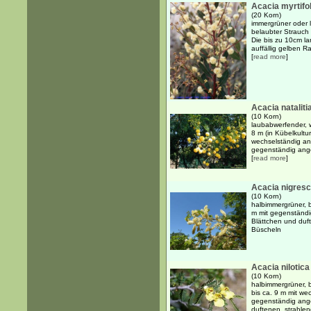
Acacia myrtifol
(20 Korn)
immergrüner oder l
belaubter Strauch
Die bis zu 10cm l
auffällig gelben Ra
[
read more
]
Acacia nataliti
(10 Korn)
laubabwerfender, 
8 m (in Kübelkultu
wechselständig an
gegenständig ange
[
read more
]
Acacia nigres
(10 Korn)
halbimmergrüner, 
m mit gegenständi
Blättchen und duf
Büscheln
Acacia nilotica
(10 Korn)
halbimmergrüner, 
bis ca. 9 m mit w
gegenständig ange
duftenen, strahlend