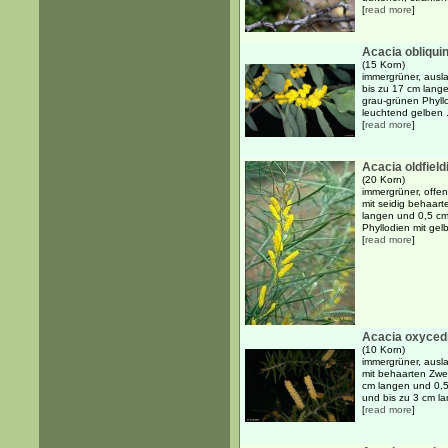
[
read more
]
Acacia obliqui
(15 Korn)
immergrüner, ausl
bis zu 17 cm lange
grau-grünen Phyllo
leuchtend gelben .
[
read more
]
Acacia oldfieldi
(20 Korn)
immergrüner, offen
mit seidig behaar
langen und 0,5 cm b
Phyllodien mit gel
[
read more
]
Acacia oxyced
(10 Korn)
immergrüner, ausl
mit behaarten Zwe
cm langen und 0,5 
und bis zu 3 cm la
[
read more
]