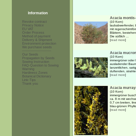
Information
Acacia montis-
Revoke contract
(10 Korn)
Privacy Notice
laubabwerfender, 
EU VAT
mit regenschirmfö
Order Process
Blättern, bestehen
Method of payment
Die süßlich ...
Delivery & Shipment
[
read more
]
Environment protection
We purchase seeds
------------------------
Acacia mucronat
Our Seeds
(10 Korn)
Propagation by Seeds
immergrüner oder 
Sowing Instruction
ausladender Baum 
FAQ-Question to Sowing
lanzettlichen, sat
Warning
duftenden, strahle
Hardiness Zones
[
read more
]
Botanical Dictionary
Link-Tips
Thank you
Acacia murra
(10 Korn)
immergrüner busch
ca. 8 m mit wechs
0,7 cm breiten, lin
blau-grünen Phyllod
[
read more
]