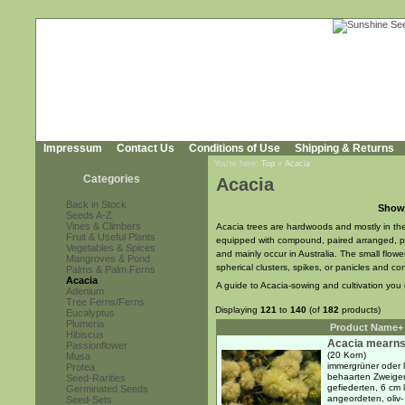
Impressum
Contact Us
Conditions of Use
Shipping & Returns
You're here:
Top
»
Acacia
Categories
Acacia
Back in Stock
Show
Seeds A-Z
Vines & Climbers
Acacia trees are hardwoods and mostly in the
Fruit & Useful Plants
equipped with compound, paired arranged, pi
Vegetables & Spices
and mainly occur in Australia. The small flow
Mangroves & Pond
spherical clusters, spikes, or panicles and c
Palms & Palm Ferns
Acacia
A guide to Acacia-sowing and cultivation yo
Adenium
Tree Ferns/Ferns
Displaying
121
to
140
(of
182
products)
Eucalyptus
Plumeria
Product Name+
Hibiscus
Acacia mearns
Passionflower
(20 Korn)
Musa
immergrüner oder 
Protea
behaarten Zweigen
Seed-Rarities
gefiederten, 6 cm 
Germinated Seeds
angeordeten, oliv- 
Seed-Sets