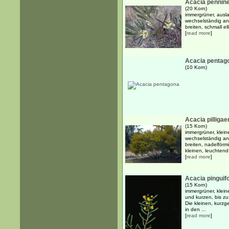
Acacia pennine
(20 Korn)
immergrüner, ausl
wechselständig an
breiten, schmall ell
[
read more
]
Acacia pentag
(10 Korn)
Acacia pilligae
(15 Korn)
immergrüner, kleine
wechselständig an
breiten, nadelförm
kleinen, leuchtend 
[
read more
]
Acacia pinguifo
(15 Korn)
immergrüner, klein
und kurzen, bis zu
Die kleinen, kurzg
in den ...
[
read more
]