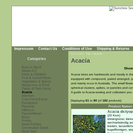
Impressum
Contact Us
Conditions of Use
Shipping & Returns
You're here:
Top
»
Acacia
Categories
Acacia
Back in Stock
Show
Seeds A-Z
Vines & Climbers
Acacia trees are hardwoods and mostly in the
Fruit & Useful Plants
equipped with compound, paired arranged, pi
Vegetables & Spices
and mainly occur in Australia. The small flow
Mangroves & Pond
spherical clusters, spikes, or panicles and c
Palms & Palm Ferns
Acacia
A guide to Acacia-sowing and cultivation yo
Adenium
Tree Ferns/Ferns
Displaying
61
to
80
(of
182
products)
Eucalyptus
Plumeria
Product Name+
Hibiscus
Acacia dictyop
Passionflower
(20 Korn)
Musa
immergrüner, klein
Protea
wechselständig an
Seed-Rarities
breiten, lanzettlic
Germinated Seeds
kugelförmigen, str
Seed-Sets