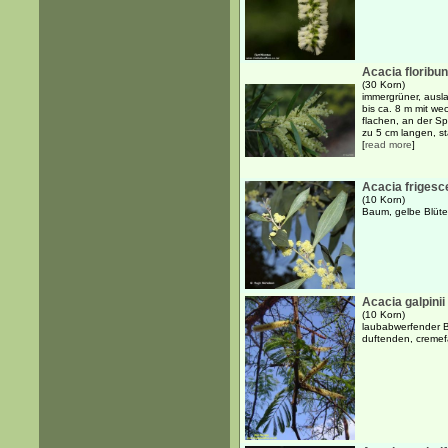
Acacia floribu
(30 Korn)
immergrüner, ausl
bis ca. 8 m mit w
flachen, an der Sp
zu 5 cm langen, st
[
read more
]
Acacia frigesc
(10 Korn)
Baum, gelbe Blüte
Acacia galpinii
(10 Korn)
laubabwerfender B
duftenden, cremef