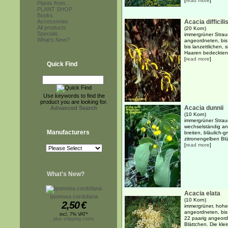
[
read more
]
Plants from...
PLANT SHOP
Books
Accessories
Acacia difficili
All products
(20 Korn)
Specials
immergrüner Strau
What's New?
angeordneten, bis 
bis lanzettlichen,
Haaren bedeckten P
[
read more
]
Quick Find
Use keywords to find the
product you are looking for.
Acacia dunnii
Advanced Search
(10 Korn)
immergrüner Strau
wechselständig an
Manufacturers
breiten, bläulich-
zitronengelben Blü
[
read more
]
What's New?
Acacia elata
Ipomoea cordofana
(10 Korn)
2,50
€
immergrüner, hohe
angeordneten, bis
incl. 7% VAT*
22 paarig angeordn
plus shipping costs
Blättchen. Die kle