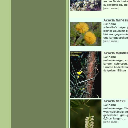
an der Basis breit
kugelförmigen, cre
[
read more
]
Acacia farnesi
(10 Korn)
schnellwüchsiger, 
kleiner Baum mit g
kleinen, gegenstä
und langgestielten,
[
read more
]
Acacia fauntle
(10 Korn)
mehrstämmiger, au
langen, schmalen, 
Haaren bedeckten 
tiefgelben Blüten
Acacia fleckii
(10 Korn)
mehrstämmiger Str
wechselständig an
gefiederten, grau-
6,5 cm langen, ...
[
read more
]