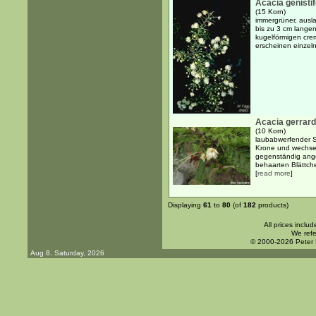
Acacia genistif
(15 Korn)
immergrüner, ausla
bis zu 3 cm langen,
kugelförmigen cre
erscheinen einzeln
Acacia gerrard
(10 Korn)
laubabwerfender S
Krone und wechsel
gegenständig ange
behaarten Blättche
[
read more
]
Displaying
61
to
80
(of
182
products)
All prices inclu
We refe
© 2000-2026 Peter
Aug 8. Saturday, 2026