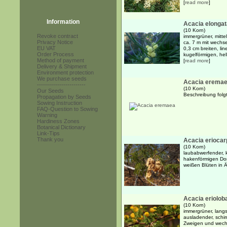
[
read more
]
Information
Acacia elongat
(10 Korn)
Revoke contract
immergrüner, mitte
Privacy Notice
ca. 7 m mit wechs
EU VAT
0,3 cm breiten, lin
Order Process
kugelförmigen, hel
Method of payment
[
read more
]
Delivery & Shipment
Environment protection
We purchase seeds
Acacia erema
------------------------
(10 Korn)
Our Seeds
Beschreibung folgt.
Propagation by Seeds
Sowing Instruction
FAQ-Question to Sowing
Warning
Hardiness Zones
Botanical Dictionary
Link-Tips
Thank you
Acacia eriocar
(10 Korn)
laubabwerfender, 
hakenförmigen Dor
weißen Blüten in 
Acacia eriolob
(10 Korn)
immergrüner, lang
ausladender, schir
Zweigen und wechs