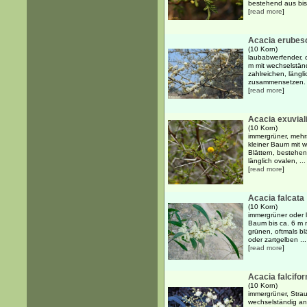
bestehend aus bis 
[
read more
]
Acacia erubes
(10 Korn)
laubabwerfender, 
m mit wechselständ
zahlreichen, längl
zusammensetzen. D
[
read more
]
Acacia exuvial
(10 Korn)
immergrüner, mehr
kleiner Baum mit 
Blättern, bestehen
länglich ovalen, ...
[
read more
]
Acacia falcata
(10 Korn)
immergrüner oder l
Baum bis ca. 6 m m
grünen, oftmals bl
oder zartgelben ...
[
read more
]
Acacia falcifo
(10 Korn)
immergrüner, Strau
wechselständig an