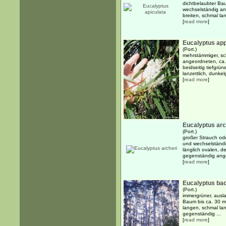
dichtbelaubter Bau
wechselständig an
breiten, schmal lanz
[
read more
]
Eucalyptus ap
(Port.)
mehrstämmiger, sch
angeordneten, ca. 
beidseitig tiefgrü
lanzettlich, dunkel
[
read more
]
Eucalyptus arc
(Port.)
großer Strauch ode
und wechselständig
länglich ovalen, d
gegenständig ange
[
read more
]
Eucalyptus bad
(Port.)
immergrüner, ausla
Baum bis ca. 30 m
langen, schmal lan
gegenständig ...
[
read more
]