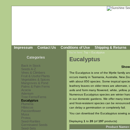
Impressum
Contact Us
Conditions of Use
Shipping & Returns
You're here:
Top
»
Eucalyptus
Categories
Eucalyptus
Back in Stock
Show
Seeds A-Z
Vines & Climbers
The Eucalyptus is one of the Myrtle family and
Fruit & Useful Plants
occurs mainly in Tasmania, Australia, New Zea
Vegetables & Spices
with about 850 species. Some tropical species
Mangroves & Pond
leathery leaves on older trees are alternate
Palms & Palm Ferns
Acacia
axils and form many flowered, white, yellow, pi
Adenium
Numerous Eucalyptus species are winter hardy
Tree Ferns/Ferns
in our domestic gardens. We offer many intere
Eucalyptus
and frost-resistent species can be renounce
Plumeria
Hibiscus
can delay a germination or completely fail.
Passionflower
You can download the Eucalayptus sowing an
Musa
Protea
Seed-Rarities
Displaying
1
to
20
(of
197
products)
Germinated Seeds
Product Name+
Seed-Sets