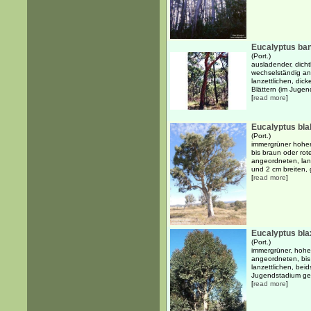
Eucalyptus ban
(Port.)
ausladender, dicht
wechselständig an
lanzettlichen, dic
Blättern (im Jugen
[
read more
]
Eucalyptus bla
(Port.)
immergrüner hoher 
bis braun oder ro
angeordneten, lanz
und 2 cm breiten, 
[
read more
]
Eucalyptus bla
(Port.)
immergrüner, hohe
angeordneten, bis 
lanzettlichen, beid
Jugendstadium geg
[
read more
]