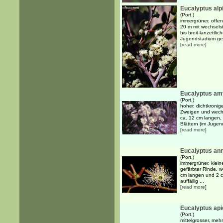
Eucalyptus alp
(Port.)
immergrüner, offen
20 m mit wechsels
bis breit-lanzettli
Jugendstadium geg
[
read more
]
Eucalyptus am
(Port.)
hoher, dichtkroni
Zweigen und wechs
ca. 12 cm langen,
Blättern (im Juge
[
read more
]
Eucalyptus ann
(Port.)
immergrüner, klein
gefärbter Rinde, w
cm langen und 2 cm
auffällig ...
[
read more
]
Eucalyptus api
(Port.)
mittelgrosser, meh