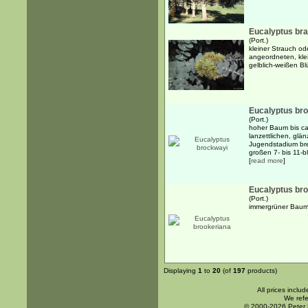
Eucalyptus bra
(Port.)
kleiner Strauch o
angeordneten, klei
gelblich-weißen B
Eucalyptus br
(Port.)
hoher Baum bis ca
lanzettlichen, glän
Jugendstadium brei
großen 7- bis 11-bl
[
read more
]
Eucalyptus br
(Port.)
immergrüner Baum b
Displaying
1
to
20
(of
197
products)
All prices inclu
We refe
© 2000-2026 Peter