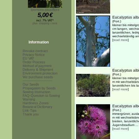
Ipomoea pauciflora
5,00
€
Eucalyptus alb
incl. 7% VAT*
(Port.)
plus shipping costs
kleiner bis mittel
cm langen, wechse
lanzettlichen, led
wechselständig ang
[
read more
]
Information
Revoke contract
Privacy Notice
EU VAT
Order Process
Method of payment
Delivery & Shipment
Eucalyptus alb
Environment protection
(Port.)
We purchase seeds
kleiner bis mittel
------------------------
m mit wechselstän
Our Seeds
lanzettlichen bis l
Propagation by Seeds
[
read more
]
Sowing Instruction
FAQ-Question to Sowing
Warning
Hardiness Zones
Eucalyptus al
Botanical Dictionary
(Port.)
Link-Tips
immergrüner, ausl
Thank you
m mit wechselstän
breiten, lanzettlic
Jugendstadium ...
[
read more
]