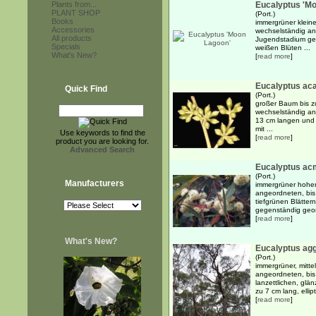
Plants from...
Eucalyptus 'M
PLANT SHOP
(Port.)
Books
immergrüner kleine
Accessories
wechselständig an
All products
Jugendstadium geg
Specials
weißen Blüten ...
What's New?
[
read more
]
Eucalyptus aca
Quick Find
(Port.)
großer Baum bis z
wechselständig ang
13 cm langen und 
mit ...
Use keywords to find the
[
read more
]
product you are looking for.
Advanced Search
Eucalyptus ac
(Port.)
Manufacturers
immergrüner hoher
angeordneten, bis 
tiefgrünen Blätter
gegenständig geord
[
read more
]
What's New?
Eucalyptus ag
(Port.)
immergrüner, mitt
angeordneten, bis 
lanzettlichen, glä
zu 7 cm lang, ellipti
[
read more
]