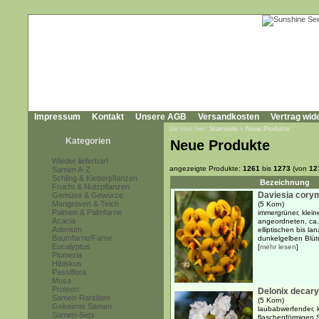
Impressum
Kontakt
Unsere AGB
Versandkosten
Vertrag wid
Sie sind hier:
Startseite
»
Neue Produkte
Kategorien
Neue Produkte
Wieder lieferbar!
angezeigte Produkte:
1261
bis
1273
(von
12
Samen A-Z
Schling & Kletterpflanzen
Bezeichnung
Frucht & Nutzpflanzen
Daviesia cory
Gemüse & Gewürze
Mangroven & Teich
(5 Korn)
Palmen & Palmfarne
immergrüner, klein
Acacia
angeordneten, ca.
Adenium
elliptischen bis la
Baumfarne/Farne
dunkelgelben Blüte
Eucalyptus
[
mehr lesen
]
Plumeria
Hibiskus
Passiflora
Musa
Proteen
Delonix decary
Samen-Raritäten
(5 Korn)
Gekeimte Samen
laubabwerfender, k
Samen-Sets
flaschenförmigen