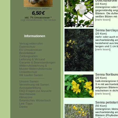
Dolichandrone 
(10 Korn)
immergrüner oder 
Unonopsis pittieri
gegenständig ange
6,50
€
Blättern. Die duft
weißen Blüten mit 
inkl. 7% Umsatzsteuer *
[
mehr lesen
]
zzgl.Versandkosten, hier klicken
Senna barclay
(20 Korn)
Informationen
mehr- oder auch ein
wechselständig an
bestehend aus bis
Vertrag widerrufen
langen und 1 cm br
Datenschutz
[
mehr lesen
]
EU Umsatzsteuer
Bestellablauf
Zahlungsarten
Lieferung & Versand
Garantie & Beanstandungen
Widerrufsbelehrung &
Muster-Widerrufsformular
Umweltschutz
Senna floribun
Wir kaufen Samen
(20 Korn)
------------------------
halb-immergrüner b
Unsere Samen
3 m mit wechselst
Vermehrung mit Samen
tiefgrünen Blätter
Aussaatanleitung
erscheinen in dich
FAQ-Fragen zur Anzucht
[
mehr lesen
]
Warnhinweis
Klimazone
Botanisches Wörterbuch
Senna petiolar
Link-Tipps
(50 Korn)
Danke
immergrüner, klein
wechselständig ang
Blättern (Phyllodi