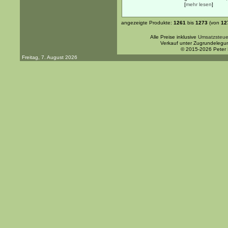
[
mehr lesen
]
angezeigte Produkte:
1261
bis
1273
(von
12
Alle Preise inklusive
Umsatzsteue
Verkauf unter Zugrundelegu
© 2015-2026 Peter
Freitag, 7. August 2026