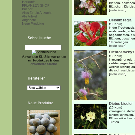
Herkunft
Blättern, bestehen
PFLANZEN SHOP
Blättchen. Die bis
Bücher
[
mehr lesen
]
Alles für die Anzucht
Alle Artikel
Angebote
Delonix regia
Neue Produkte
(10 Korn)
in der Trockenzeit
ausladender, schi
angeordneten, bis
Schnellsuche
Blättern, bestehe
10 cm langen ...
[
mehr lesen
]
Dichrostachys
(10 Korn)
Verwenden Sie Stichworte, um
immergrüner oder 
ein Produkt zu finden.
vielstämmiger, bed
erweiterte Suche
wechselständig an
die sich aus bis zu
[
mehr lesen
]
Hersteller
Neue Produkte
Dietes bicolor
(20 Korn)
immergrüne, rhizo
langen schmalen, 
Blüten mit schwar
Tupfen