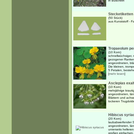
in Büscheln
Stecketiketten 
(50 Stück)
aus Kunststoff - F
Tropaeolum pe
(10 Korn)
schnellwüchsiger, 
gezogener Ranker 
angeordneten, bläu
Die kleinen, tromp
5 Petalen, bestehe
[
mehr lesen
]
Asclepias exal
(10 Korn)
mehrjährige krauti
angeordneten, läng
Blättern und achse
lockeren Trugdold
Hibiscus syria
(20 Korn)
laubabwerfender S
angeordneten, läng
unterseits hellere
großen einfachen, 