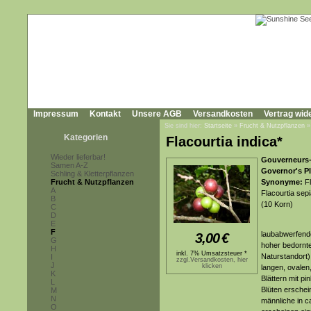
Impressum
Kontakt
Unsere AGB
Versandkosten
Vertrag wid
Sie sind hier:
Startseite
»
Frucht & Nutzpflanzen
Kategorien
Flacourtia indica*
Wieder lieferbar!
Gouverneurs-
Samen A-Z
Governor's P
Schling & Kletterpflanzen
Frucht & Nutzpflanzen
Synonyme:
Fl
A
Flacourtia sepi
B
(10 Korn)
C
D
E
F
laubabwerfende
3,00
€
G
hoher bedornte
H
inkl. 7% Umsatzsteuer *
Naturstandort)
I
zzgl.Versandkosten, hier
J
klicken
langen, ovalen
K
Blättern mit p
L
Blüten erschei
M
N
männliche in c
O