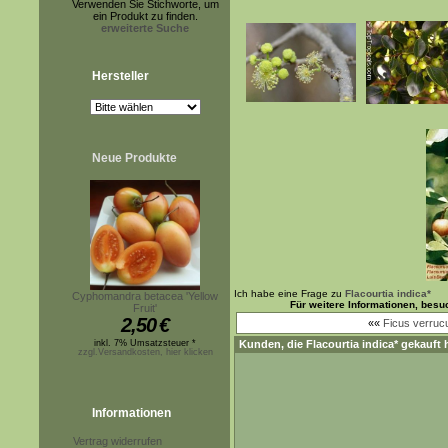
Verwenden Sie Stichworte, um
ein Produkt zu finden.
erweiterte Suche
Hersteller
Neue Produkte
Ich habe eine Frage zu
Flacourtia indica*
Cyphomandra betacea 'Yellow
Für weitere Informationen, bes
Fruit'
2,50
€
««
Ficus verruc
inkl. 7% Umsatzsteuer *
Kunden, die
Flacourtia indica*
gekauft 
zzgl.Versandkosten, hier klicken
Informationen
Vertrag widerrufen