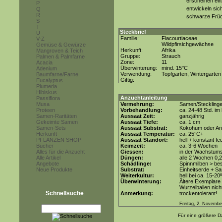
erscheinen ein
P
entwickeln sich
Q
R
schwarze Frü
S
T
Steckbrief
U
Familie:
Flacourtiaceae
V-Z
Wildpfirsichgewächse
Gemüse & Gewürze
Herkunft:
Afrika
Mangroven & Teich
Gruppe:
Strauch
Palmen & Palmfarne
Zone:
11
Acacia
Überwinterung:
mind. 15°C
Adenium
Verwendung:
Topfgarten, Wintergarten
Baumfarne/Farne
Giftig:
Eucalyptus
Plumeria
Hibiskus
Anzuchtanleitung
Passiflora
Musa
Vermehrung:
Samen/Steckling
Proteen
Vorbehandlung:
ca. 24-48 Std. i
Samen-Raritäten
Aussaat Zeit:
ganzjährig
Gekeimte Samen
Aussaat Tiefe:
ca. 1 cm
Samen-Sets
Aussaat Substrat:
Kokohum oder Anz
Herkunft
Aussaat Temperatur:
ca. 25°C+
PFLANZEN SHOP
Aussaat Standort:
hell + konstant fe
Bücher
Keimzeit:
ca. 3-6 Wochen
Alles für die Anzucht
Giessen:
in der Wachstum
Alle Artikel
Düngen:
alle 2 Wochen 0,
Angebote
Schädlinge:
Spinnmilben > be
Neue Produkte
Substrat:
Einheitserde + Sa
Weiterkultur:
hell bei ca. 15-20
Überwinterung:
Ältere Exemplare 
Wurzelballen nicht
Schnellsuche
Anmerkung:
trockentolerant!
Freitag, 2. Novembe
Für eine größere Da