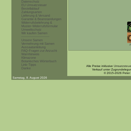
Datenschutz
EU Umsatzsteuer
Bestellablauf
Zahlungsarten
Lieferung & Versand
Garantie & Beanstandungen
Widerrufsbelehrung &
Muster-Widerrufsformular
Umweltschutz
Wir kaufen Samen
------------------------
Unsere Samen
Vermehrung mit Samen
A
Aussaatanleitung
FAQ-Fragen zur Anzucht
Warnhinweis
Klimazone
Botanisches Wörterbuch
Link-Tipps
Alle Preise inklusive
Umsatzsteue
Danke
Verkauf unter Zugrundelegu
© 2015-2026 Peter
Samstag, 8. August 2026