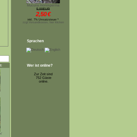
Mucuna monosperma
5,00EUR
2,50
€
inkl. 7% Umsatzsteuer *
zzgl.Versandkosten, hier klicken
Sprachen
t:
Wer ist online?
Zur Zeit sind
752 Gäste
online.
t'