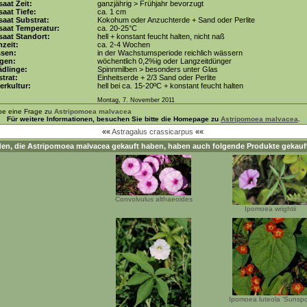
aat Zeit:
ganzjährig > Frühjahr bevorzugt
aat Tiefe:
ca. 1 cm
aat Substrat:
Kokohum oder Anzuchterde + Sand oder Perlite
saat Temperatur:
ca. 20-25°C
aat Standort:
hell + konstant feucht halten, nicht naß
zeit:
ca. 2-4 Wochen
ssen:
in der Wachstumsperiode reichlich wässern
gen:
wöchentlich 0,2%ig oder Langzeitdünger
dlinge:
Spinnmilben > besonders unter Glas
trat:
Einheitserde + 2/3 Sand oder Perlite
erkultur:
hell bei ca. 15-20ºC + konstant feucht halten
Montag, 7. November 2011
be eine Frage zu
Astripomoea malvacea
Für weitere Informationen, besuchen Sie bitte die Homepage zu
Astripomoea malvacea
.
««
Astragalus crassicarpus
««
en, die
Astripomoea malvacea
gekauft haben, haben auch folgende Produkte gekauf
Convolvulus althaeoides
Ipomoea wrightii
Ipomoea luteola 'Sunspo