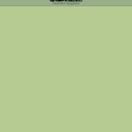
Distimake aegyptius