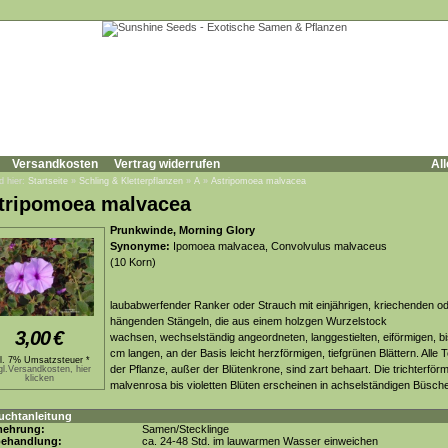
Versandkosten
Vertrag widerrufen
All
d hier:
Startseite
»
Schling & Kletterpflanzen
»
A
»
Astripomoea malvacea
tripomoea malvacea
Prunkwinde, Morning Glory
Synonyme:
Ipomoea malvacea, Convolvulus malvaceus
(10 Korn)
laubabwerfender Ranker oder Strauch mit einjährigen, kriechenden o
hängenden Stängeln, die aus einem holzgen Wurzelstock
3,00
€
wachsen, wechselständig angeordneten, langgestielten, eiförmigen, bi
cm langen, an der Basis leicht herzförmigen, tiefgrünen Blättern. Alle T
kl. 7% Umsatzsteuer *
der Pflanze, außer der Blütenkrone, sind zart behaart. Die trichterför
gl.Versandkosten, hier
klicken
malvenrosa bis violetten Blüten erscheinen in achselständigen Büsch
uchtanleitung
mehrung:
Samen/Stecklinge
behandlung:
ca. 24-48 Std. im lauwarmen Wasser einweichen