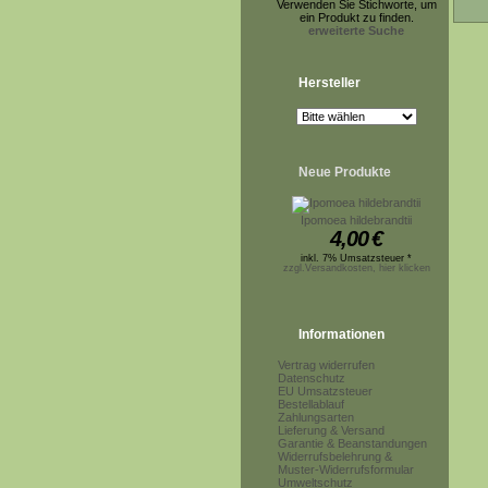
Verwenden Sie Stichworte, um
ein Produkt zu finden.
erweiterte Suche
Hersteller
Neue Produkte
Ipomoea hildebrandtii
4,00
€
inkl. 7% Umsatzsteuer *
zzgl.Versandkosten, hier klicken
Informationen
Vertrag widerrufen
Datenschutz
EU Umsatzsteuer
Bestellablauf
Zahlungsarten
Lieferung & Versand
Garantie & Beanstandungen
Widerrufsbelehrung &
Muster-Widerrufsformular
Umweltschutz