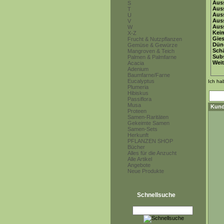
Auss
S
Auss
T
Auss
U
Aus
V
Auss
W
Keim
X-Z
Gie
Frucht & Nutzpflanzen
Dün
Gemüse & Gewürze
Schä
Mangroven & Teich
Subs
Palmen & Palmfarne
Weit
Acacia
Adenium
Baumfarne/Farne
Eucalyptus
Ich ha
Plumeria
Hibiskus
Passiflora
Musa
Kund
Proteen
Samen-Raritäten
Gekeimte Samen
Samen-Sets
Herkunft
PFLANZEN SHOP
Bücher
Alles für die Anzucht
Alle Artikel
Angebote
Neue Produkte
Schnellsuche