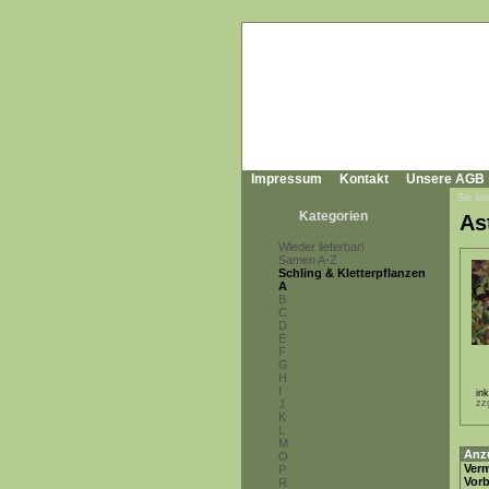
Impressum
Kontakt
Unsere AGB
Sie sin
Kategorien
As
Wieder lieferbar!
Samen A-Z
Schling & Kletterpflanzen
A
B
C
D
E
F
G
H
I
in
J
zz
K
L
M
Anz
O
Ver
P
Vor
R