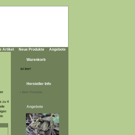
e Artikel
Neue Produkte
Angebote
Warenkorb
ist leer!
Hersteller Info
der
-
Mehr Produkte
s zu 4
eile
Angebote
migen
eln