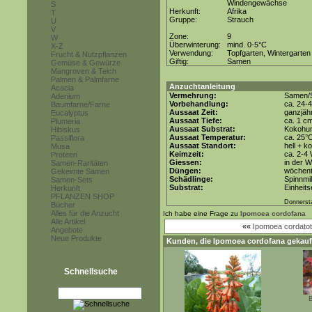
Windengewächse
S
Herkunft:
Afrika
T
Gruppe:
Strauch
U
V
Zone:
9
W
Überwinterung:
mind. 0-5°C
X-Z
Verwendung:
Topfgarten, Wintergarten
Frucht & Nutzpflanzen
Giftig:
Samen
Gemüse & Gewürze
Mangroven & Teich
Palmen & Palmfarne
Anzuchtanleitung
Acacia
Vermehrung:
Samen/S
Adenium
Vorbehandlung:
ca. 24-
Baumfarne/Farne
Aussaat Zeit:
ganzjähr
Eucalyptus
Aussaat Tiefe:
ca. 1 c
Plumeria
Aussaat Substrat:
Kokohum
Hibiskus
Aussaat Temperatur:
ca. 25°
Passiflora
Aussaat Standort:
hell + k
Musa
Keimzeit:
ca. 2-4
Proteen
Giessen:
in der 
Samen-Raritäten
Düngen:
wöchent
Gekeimte Samen
Schädlinge:
Spinnmi
Samen-Sets
Substrat:
Einheits
Herkunft
PFLANZEN SHOP
Donnerst
Bücher
Alles für die Anzucht
Ich habe eine Frage zu
Ipomoea cordofana
Alle Artikel
««
Ipomoea cordatotr
Angebote
Neue Produkte
Kunden, die
Ipomoea cordofana
gekauf
Schnellsuche
B