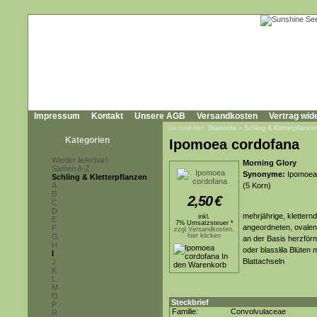
Impressum
Kontakt
Unsere AGB
Versandkosten
Vertrag wid
Sie sind hier:
Startseite
»
Schling & Kletterpflanze
Kategorien
Ipomoea cordofana
Wieder lieferbar!
Morning Glory
Samen A-Z
Synonyme:
Ipomoea a
Schling & Kletterpflanzen
A
(5 Korn)
B
2,50
€
C
D
mehrjährige, klettern
inkl.
E
7% Umsatzsteuer *
angeordneten, ovalen 
F
zzgl.Versandkosten,
G
hier klicken
an der Basis herzförm
H
oder blasslila Blüte
I
Blattachseln
J
K
L
M
O
Steckbrief
P
Familie:
Convolvulaceae
R