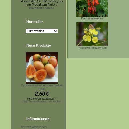
Verwenden Sie Stichworte, um
ein Produkt zu finden.
erweiterte Suche
Erythrina zeyheri
Hersteller
Neue Produkte
Tylosema esculentum
Cyphomandra betacea 'Yellow
Fruit'
2,50
€
inkl. 7% Umsatzsteuer *
zzgl.Versandkosten, hier klicken
Informationen
Vertrag widerrufen