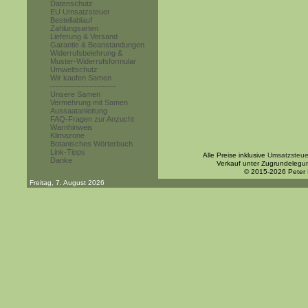
Datenschutz
EU Umsatzsteuer
Bestellablauf
Zahlungsarten
Lieferung & Versand
Garantie & Beanstandungen
Widerrufsbelehrung &
Muster-Widerrufsformular
Umweltschutz
Wir kaufen Samen
------------------------
Unsere Samen
Vermehrung mit Samen
Aussaatanleitung
FAQ-Fragen zur Anzucht
Warnhinweis
Klimazone
Botanisches Wörterbuch
Link-Tipps
Alle Preise inklusive
Umsatzsteue
Danke
Verkauf unter Zugrundelegu
© 2015-2026 Peter
Freitag, 7. August 2026