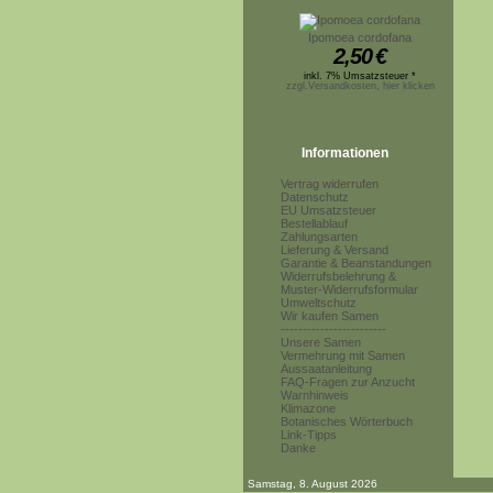
Ipomoea cordofana
2,50
€
inkl. 7% Umsatzsteuer *
zzgl.Versandkosten, hier klicken
Informationen
Vertrag widerrufen
Datenschutz
EU Umsatzsteuer
Bestellablauf
Zahlungsarten
Lieferung & Versand
Garantie & Beanstandungen
Widerrufsbelehrung &
Muster-Widerrufsformular
Umweltschutz
Wir kaufen Samen
------------------------
Unsere Samen
Vermehrung mit Samen
Aussaatanleitung
FAQ-Fragen zur Anzucht
Warnhinweis
Klimazone
Botanisches Wörterbuch
Link-Tipps
Danke
Samstag, 8. August 2026