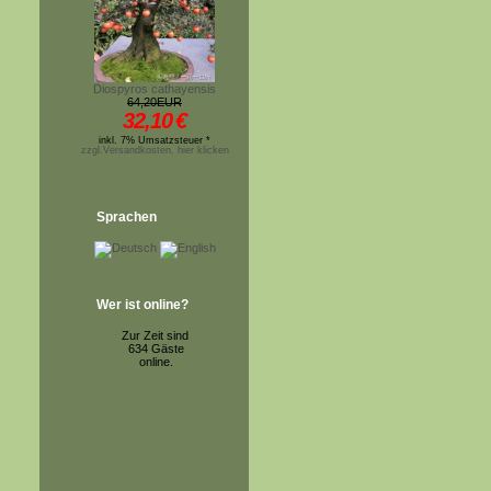
Diospyros cathayensis
64,20EUR
32,10
€
inkl. 7% Umsatzsteuer *
zzgl.Versandkosten, hier klicken
Sprachen
Wer ist online?
Zur Zeit sind
634 Gäste
online.