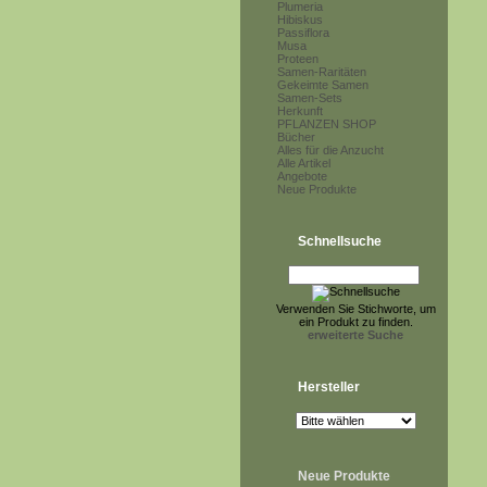
Plumeria
Hibiskus
Passiflora
Musa
Proteen
Samen-Raritäten
Gekeimte Samen
Samen-Sets
Herkunft
PFLANZEN SHOP
Bücher
Alles für die Anzucht
Alle Artikel
Angebote
Neue Produkte
Schnellsuche
Verwenden Sie Stichworte, um
ein Produkt zu finden.
erweiterte Suche
Hersteller
Neue Produkte