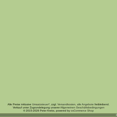
Alle Preise inklusive
Umsatzsteuer*
, zzgl.
Versandkosten
,
alle Angebote
freibleibend.
Verkauf unter Zugrundelegung unserer
Allgemeinen Geschäftsbedingungen
© 2015-2026 Peter Krebs, powered by
osCommerce Shop
1