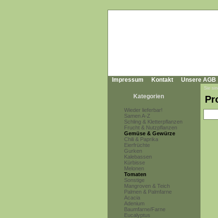
Impressum
Kontakt
Unsere AGB
Sie sin
Kategorien
Pr
Wieder lieferbar!
Samen A-Z
Schling & Kletterpflanzen
Frucht & Nutzpflanzen
Gemüse & Gewürze
Chili & Paprika
Eierfrüchte
Gurken
Kalebassen
Kürbisse
Melonen
Tomaten
Sonstige
Mangroven & Teich
Palmen & Palmfarne
Acacia
Adenium
Baumfarne/Farne
Eucalyptus