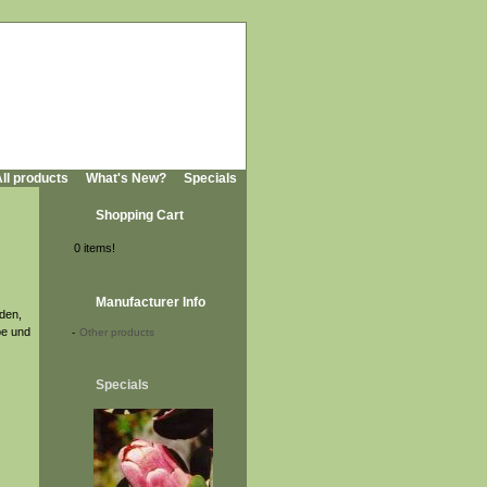
ll products
What's New?
Specials
Shopping Cart
0 items!
Manufacturer Info
nden,
be und
-
Other products
Specials