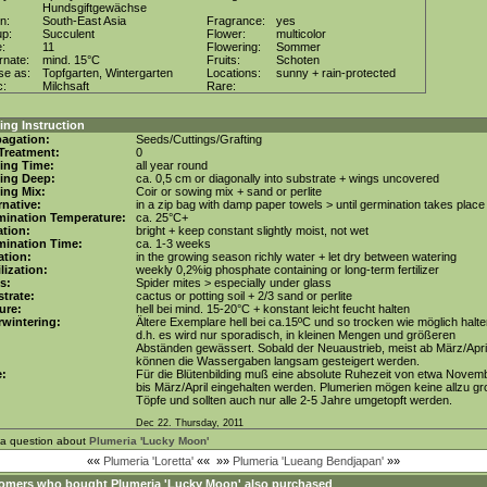
Hundsgiftgewächse
in:
South-East Asia
Fragrance:
yes
up:
Succulent
Flower:
multicolor
e:
11
Flowering:
Sommer
rnate:
mind. 15°C
Fruits:
Schoten
se as:
Topfgarten, Wintergarten
Locations:
sunny + rain-protected
c:
Milchsaft
Rare:
ng Instruction
agation:
Seeds/Cuttings/Grafting
Treatment:
0
ing Time:
all year round
ing Deep:
ca. 0,5 cm or diagonally into substrate + wings uncovered
ing Mix:
Coir or sowing mix + sand or perlite
rnative:
in a zip bag with damp paper towels > until germination takes place
mination Temperature:
ca. 25°C+
tion:
bright + keep constant slightly moist, not wet
mination Time:
ca. 1-3 weeks
gation:
in the growing season richly water + let dry between watering
ilization:
weekly 0,2%ig phosphate containing or long-term fertilizer
s:
Spider mites > especially under glass
trate:
cactus or potting soil + 2/3 sand or perlite
ure:
hell bei mind. 15-20°C + konstant leicht feucht halten
wintering:
Ältere Exemplare hell bei ca.15ºC und so trocken wie möglich halte
d.h. es wird nur sporadisch, in kleinen Mengen und größeren
Abständen gewässert. Sobald der Neuaustrieb, meist ab März/April
können die Wassergaben langsam gesteigert werden.
e:
Für die Blütenbilding muß eine absolute Ruhezeit von etwa Novem
bis März/April eingehalten werden. Plumerien mögen keine allzu g
Töpfe und sollten auch nur alle 2-5 Jahre umgetopft werden.
Dec 22. Thursday, 2011
 a question about
Plumeria 'Lucky Moon'
««
Plumeria 'Loretta'
««
»»
Plumeria 'Lueang Bendjapan'
»»
omers who bought
Plumeria 'Lucky Moon'
also purchased