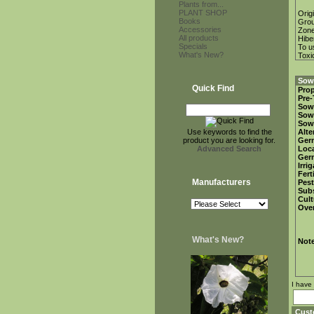
Plants from...
PLANT SHOP
Orig
Books
Gro
Accessories
Zon
All products
Hibe
Specials
To u
What's New?
Toxi
Sowi
Quick Find
Prop
Pre-
Sow
Sow
Sow
Use keywords to find the
Alte
product you are looking for.
Ger
Advanced Search
Loca
Ger
Irri
Fert
Manufacturers
Pest
Subs
Cult
Over
What's New?
Not
I have
Cust