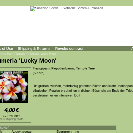
s of Use
Shipping & Returns
Revoke contract
A
 here:
Top
»
Plumeria
»
Plumeria 'Lucky Moon'
umeria 'Lucky Moon'
Frangipani, Pagodenbaum, Temple Tree
(5 Korn)
Die großen, weißen, mehrfarbig getönten Blüten und leicht überlappe
elliptischen Petalen erscheinen in dichten Büscheln am Ende der Trie
verströmen einen intensiven Duft
4,00
€
incl. 7% VAT*
plus shipping costs
kbrief
ly:
Apocynaceae
Evergreen:
no