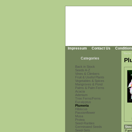
Impressum
Contact Us
Condition
You're
Categories
Pl
Back in Stock
Seeds A-Z
Vines & Climbers
Fruit & Useful Plants
Vegetables & Spices
Mangroves & Pond
Palms & Palm Ferns
Acacia
Adenium
Tree Ferns/Ferns
Eucalyptus
Plumeria
Hibiscus
Passionflower
Musa
Protea
Seed-Rarities
Germinated Seeds
Stec
Seed-Sets
Fami