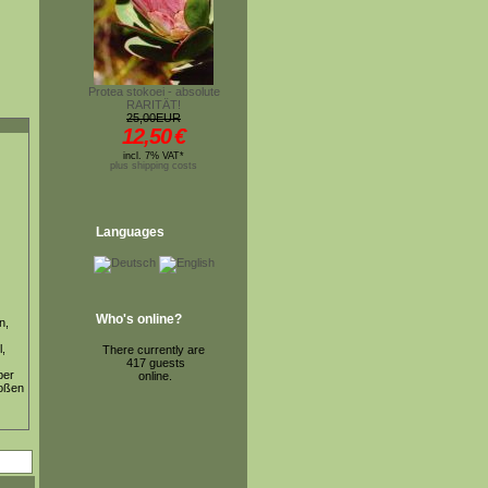
Protea stokoei - absolute
RARITÄT!
25,00EUR
12,50
€
incl. 7% VAT*
plus shipping costs
Languages
Who's online?
n,
,
There currently are
417 guests
ber
online.
roßen