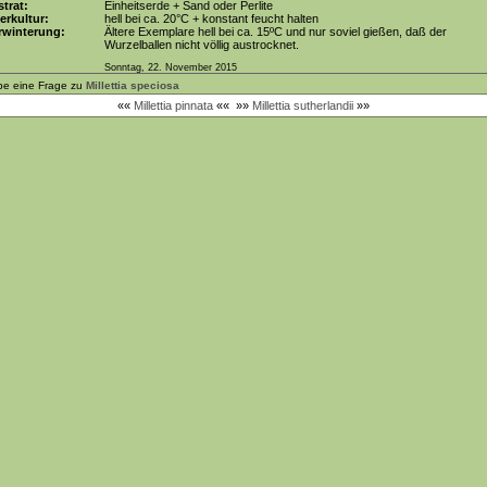
trat:
Einheitserde + Sand oder Perlite
erkultur:
hell bei ca. 20°C + konstant feucht halten
rwinterung:
Ältere Exemplare hell bei ca. 15ºC und nur soviel gießen, daß der
Wurzelballen nicht völlig austrocknet.
Sonntag, 22. November 2015
be eine Frage zu
Millettia speciosa
««
Millettia pinnata
««
»»
Millettia sutherlandii
»»