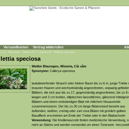
Versandkosten
Vertrag widerrufen
All
d hier:
Startseite
»
Samen A-Z
»
Samen M
»
Millettia speciosa
llettia speciosa
Weißer Blauregen, Wisteria, Cát sâm
Synonyme:
Callerya speciosa
laubabwerfender Strauch oder kleiner Baum bis zu 6 m, junge Triebe 
braunen Haaren und wechselständig angeordneten, unpaarig gefieder
Blättern, die sich aus bis zu 17, gegenständig angeordneten, bis zu 8
langen und 3 cm breiten, elliptischen-lanzettlichen, glänzend mittelgrü
Blättern und einem endständigen Blatt mit rötlichem Neuaustrieb
zusammensetzen. Der bis zu 30 cm lange Blütenstand besteht aus
duftenden, weißen, cremig oder zart rosa Blüten mit grünlich-gelben
Basalfleck erscheinen am Ende der Triebe oder in den Blattachseln
Verwendung
: Die Knollenwurzeln finden medizinische Verwendung, s
reich an Stärke und werden verwendet um einen Tonicwein herzustel