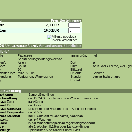
on
Preis
Bestellmenge
orn
2,50EUR
Korn
10,00EUR
. 7% Umsatzsteuer *, zzgl.
Versandkosten, hier klicken
kbrief
lie:
Fabaceae
Immergrün:
nein
Schmetterlingsblütengewächse
unft:
Asien
Duft:
ja
ppe:
Baum
Blüte:
weiß, weiß-creme, weiß-gel
e:
10
Blütezeit:
winterung:
mind. 5-10°C
Früchte:
Schoten
wendung:
Topfgarten, Wintergarten
Standort:
sonnig-halbschattig
g:
Rarität:
uchtanleitung
mehrung:
Samen/Stecklinge
behandlung:
ca. 12-24 Std. im lauwarmen Wasser einweichen
aat Zeit:
ganzjährig
aat Tiefe:
ca. 1 cm
aat Substrat:
Kokohum oder Anzuchterde + Sand oder Perlite
saat Temperatur:
ca. 25°C+
aat Standort:
hell + konstant feucht halten, nicht naß
zeit:
ca. 2-4 Wochen
ssen:
in der Wachstumsperiode regelmäßig wässern
gen:
alle 2 Wochen 0,2%ig oder Langzeitdünger
dlinge:
Spinnmilben > besonders unter Glas