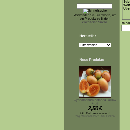
Subs
Weit
Übe
Verwenden Sie Stichworte, um
ein Produkt zu finden.
erweiterte Suche
Ich ha
Hersteller
Neue Produkte
Cyphomandra betacea 'Yellow
Fruit'
2,50
€
inkl. 7% Umsatzsteuer *
zzgl.Versandkosten, hier klicken