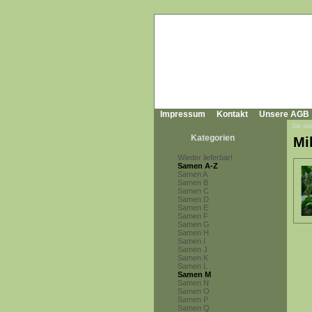
Impressum
Kontakt
Unsere AGB
Sie sin
Kategorien
Mi
Wieder lieferbar!
Samen A-Z
Samen A
Samen B
Samen C
Samen D
Samen E
Samen F
Samen G
Samen H
Samen I
Samen J
Samen K
Samen L
Samen M
Samen N
Samen O
Samen P
Samen Q