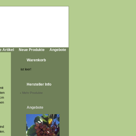
e Artikel
Neue Produkte
Angebote
Warenkorb
ist leer!
Hersteller Info
mit
ten
-
Mehr Produkte
 cm
nen
Angebote
ind
len.