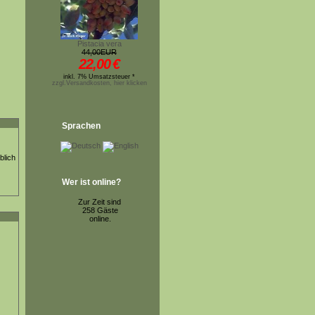
Pistacia vera
44,00EUR
22,00
€
inkl. 7% Umsatzsteuer *
zzgl.Versandkosten, hier klicken
Sprachen
blich
Wer ist online?
Zur Zeit sind
258 Gäste
online.