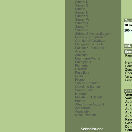
Samen R
Samen S
Samen T
Samen U
Samen V
Samen W
Opti
Samen X
10 K
Samen Y
Samen Z
100 
Schling & Kletterpflanzen
Frucht & Nutzpflanzen
Gemüse & Gewürze
Mangroven & Teich
inkl
Palmen & Palmfarne
Acacia
Stec
Adenium
Fami
Baumfarne/Farne
Eucalyptus
Herk
Plumeria
Gru
Hibiskus
Zon
Passiflora
Über
Musa
Ver
Proteen
Gifti
Samen-Raritäten
Gekeimte Samen
Samen-Sets
Anz
Herkunft
Ver
PFLANZEN SHOP
Vor
Bücher
Auss
Alles für die Anzucht
Auss
Alle Artikel
Auss
Angebote
Aus
Neue Produkte
Auss
Keim
Gie
Dün
Schnellsuche
Schä