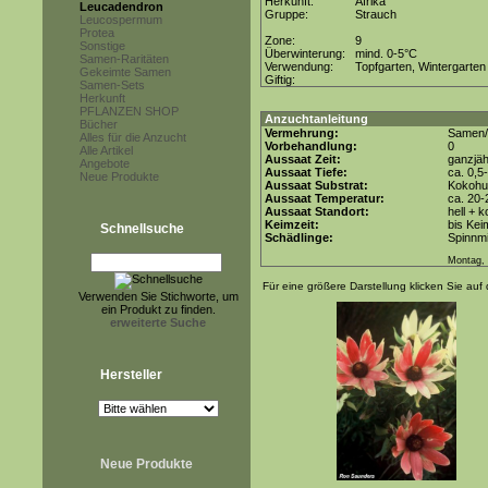
Herkunft:
Afrika
Leucadendron
Gruppe:
Strauch
Leucospermum
Protea
Zone:
9
Sonstige
Überwinterung:
mind. 0-5°C
Samen-Raritäten
Verwendung:
Topfgarten, Wintergarten
Gekeimte Samen
Giftig:
Samen-Sets
Herkunft
PFLANZEN SHOP
Anzuchtanleitung
Bücher
Vermehrung:
Samen/
Alles für die Anzucht
Vorbehandlung:
0
Alle Artikel
Aussaat Zeit:
ganzjäh
Angebote
Aussaat Tiefe:
ca. 0,5
Neue Produkte
Aussaat Substrat:
Kokohum
Aussaat Temperatur:
ca. 20-
Aussaat Standort:
hell + 
Keimzeit:
bis Kei
Schnellsuche
Schädlinge:
Spinnmi
Montag, 
Für eine größere Darstellung klicken Sie auf 
Verwenden Sie Stichworte, um
ein Produkt zu finden.
erweiterte Suche
Hersteller
Neue Produkte