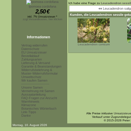
Ich habe eine Frage zu
Leucadendron sessi
Ipomoea cordofana
««
Leucadendron sali
2,50
€
Kunden, die
Leucadendron sessile
geka
inkl. 7% Umsatzsteuer *
zzgl.Versandkosten, hier klicken
Informationen
Leucadendron conicum
Vertrag widerrufen
Datenschutz
EU Umsatzsteuer
Bestellablauf
Zahlungsarten
Lieferung & Versand
Garantie & Beanstandungen
Widerrufsbelehrung &
Muster-Widerrufsformular
Umweltschutz
Wir kaufen Samen
------------------------
Unsere Samen
Vermehrung mit Samen
Aussaatanleitung
FAQ-Fragen zur Anzucht
Warnhinweis
Klimazone
Botanisches Wörterbuch
Link-Tipps
Alle Preise inklusive
Umsatzsteue
Danke
Verkauf unter Zugrundelegu
© 2015-2026 Peter
Montag, 10. August 2026