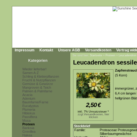
Impressum
Kontakt
Unsere AGB
Versandkosten
Vertrag wid
Sie sind hier:
Startseite
»
Proteen
»
Leucadendron
Kategorien
Leucadendron sessile
Wieder lieferbar!
Zapfenstrauc
Samen A-Z
(5 Korn)
Schling & Kletterpflanzen
Frucht & Nutzpflanzen
Gemüse & Gewürze
Mangroven & Teich
immergrüner, z
Palmen & Palmfarne
6,4 cm langen 
Acacia
hellgrünen Blä
Adenium
Baumfarne/Farne
2,50
€
Eucalyptus
Plumeria
inkl. 7% Umsatzsteuer *
Hibiskus
zzgl.Versandkosten, hier
Passiflora
klicken
Musa
Proteen
Steckbrief
Banksia
Familie:
Proteaceae Proteusgew
Grevillea
Silberbaumgewächse
Hakea