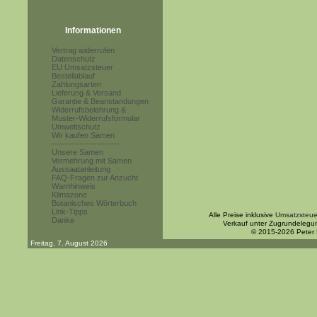
Informationen
Vertrag widerrufen
Datenschutz
EU Umsatzsteuer
Bestellablauf
Zahlungsarten
Lieferung & Versand
Garantie & Beanstandungen
Widerrufsbelehrung &
Muster-Widerrufsformular
Umweltschutz
Wir kaufen Samen
------------------------
Unsere Samen
Vermehrung mit Samen
Aussaatanleitung
FAQ-Fragen zur Anzucht
Warnhinweis
Klimazone
Botanisches Wörterbuch
Link-Tipps
Alle Preise inklusive
Umsatzsteue
Danke
Verkauf unter Zugrundelegu
© 2015-2026 Peter
Freitag, 7. August 2026