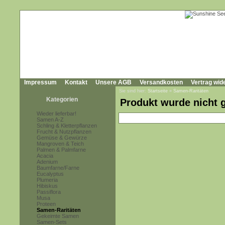
Impressum
Kontakt
Unsere AGB
Versandkosten
Vertrag wid
Sie sind hier:
Startseite
»
Samen-Raritäten
Kategorien
Produkt wurde nicht 
Wieder lieferbar!
Samen A-Z
Schling & Kletterpflanzen
Frucht & Nutzpflanzen
Gemüse & Gewürze
Mangroven & Teich
Palmen & Palmfarne
Acacia
Adenium
Baumfarne/Farne
Eucalyptus
Plumeria
Hibiskus
Passiflora
Musa
Proteen
Samen-Raritäten
Gekeimte Samen
Samen-Sets