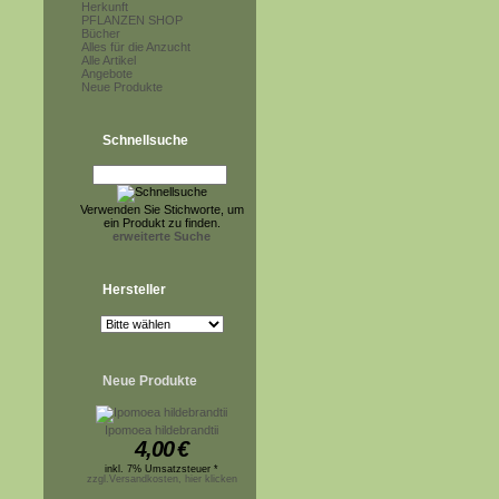
Herkunft
PFLANZEN SHOP
Bücher
Alles für die Anzucht
Alle Artikel
Angebote
Neue Produkte
Schnellsuche
Verwenden Sie Stichworte, um
ein Produkt zu finden.
erweiterte Suche
Hersteller
Neue Produkte
Ipomoea hildebrandtii
4,00
€
inkl. 7% Umsatzsteuer *
zzgl.Versandkosten, hier klicken