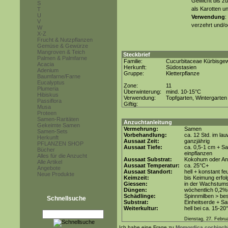
Gewicht bis zu
S
als Karotten 
T
U
Verwendung
:
V
verzehrt und/o
W
X-Z
Frucht & Nutzpflanzen
Gemüse & Gewürze
Mangroven & Teich
Steckbrief
Palmen & Palmfarne
Familie:
Cucurbitaceae Kürbisge
Acacia
Herkunft:
Südostasien
Adenium
Gruppe:
Kletterpflanze
Baumfarne/Farne
Eucalyptus
Zone:
11
Plumeria
Überwinterung:
mind. 10-15°C
Hibiskus
Verwendung:
Topfgarten, Wintergarten
Passiflora
Giftig:
Musa
Proteen
Samen-Raritäten
Anzuchtanleitung
Gekeimte Samen
Vermehrung:
Samen
Samen-Sets
Vorbehandlung:
ca. 12 Std. im l
Herkunft
Aussaat Zeit:
ganzjährig
PFLANZEN SHOP
Aussaat Tiefe:
ca. 0,5-1 cm + S
Bücher
einpflanzen
Alles für die Anzucht
Aussaat Substrat:
Kokohum oder Anz
Alle Artikel
Aussaat Temperatur:
ca. 25°C+
Angebote
Aussaat Standort:
hell + konstant fe
Neue Produkte
Keimzeit:
bis Keimung erfol
Giessen:
in der Wachstums
Düngen:
wöchentlich 0,2%
Schädlinge:
Spinnmilben > be
Schnellsuche
Substrat:
Einheitserde + Sa
Weiterkultur:
hell bei ca. 15-20
Dienstag, 27. Febru
Ich habe eine Frage zu
Momordica cochinch