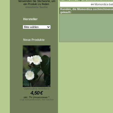
Verwenden Sie Stichworte, um
ein Produkt zu finden.
««
Momordica bal
erweiterte Suche
Kunden, die
Momordica cochinchinens
gekauft:
Hersteller
Neue Produkte
Operculina riedeliana
4,50
€
inkl. 7% Umsatzsteuer *
zzgl.Versandkosten, hier klicken