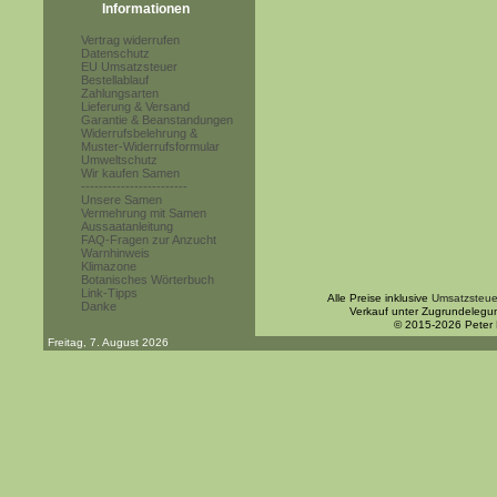
Informationen
Vertrag widerrufen
Datenschutz
EU Umsatzsteuer
Bestellablauf
Zahlungsarten
Lieferung & Versand
Garantie & Beanstandungen
Widerrufsbelehrung &
Muster-Widerrufsformular
Umweltschutz
Wir kaufen Samen
------------------------
Unsere Samen
Vermehrung mit Samen
Aussaatanleitung
FAQ-Fragen zur Anzucht
Warnhinweis
Klimazone
Botanisches Wörterbuch
Link-Tipps
Alle Preise inklusive
Umsatzsteue
Danke
Verkauf unter Zugrundelegu
© 2015-2026 Peter
Freitag, 7. August 2026