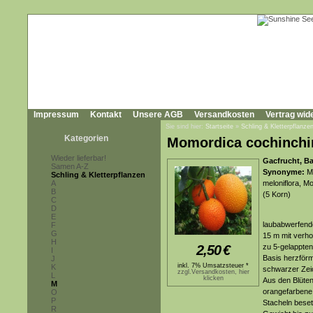
Impressum
Kontakt
Unsere AGB
Versandkosten
Vertrag wid
Sie sind hier:
Startseite
»
Schling & Kletterpflanze
Kategorien
Momordica cochinchi
Wieder lieferbar!
Gacfrucht, Ba
Samen A-Z
Synonyme:
Mu
Schling & Kletterpflanzen
A
meloniflora, M
B
(5 Korn)
C
D
E
laubabwerfende
F
G
15 m mit verh
H
2,50
€
zu 5-gelappten
I
Basis herzförm
J
inkl. 7% Umsatzsteuer *
K
schwarzer Zeic
zzgl.Versandkosten, hier
L
klicken
Aus den Blüten
M
orangefarbene 
O
P
Stacheln beset
R