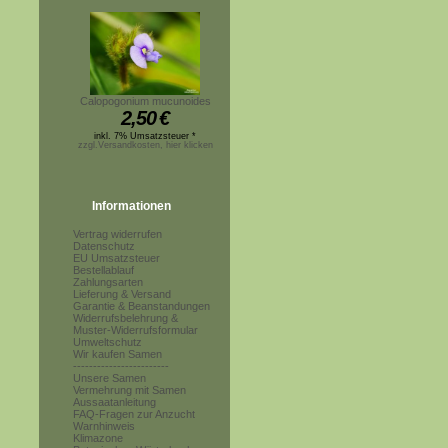
Calopogonium mucunoides
2,50
€
inkl. 7% Umsatzsteuer *
zzgl.Versandkosten, hier klicken
Informationen
Vertrag widerrufen
Datenschutz
EU Umsatzsteuer
Bestellablauf
Zahlungsarten
Lieferung & Versand
Garantie & Beanstandungen
Widerrufsbelehrung &
Muster-Widerrufsformular
Umweltschutz
Wir kaufen Samen
------------------------
Unsere Samen
Vermehrung mit Samen
Aussaatanleitung
FAQ-Fragen zur Anzucht
Warnhinweis
Klimazone