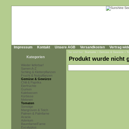
Impressum
Kontakt
Unsere AGB
Versandkosten
Vertrag wid
Sie sind hier:
Startseite
»
Gemüse & Gewürze
»
T
Kategorien
Produkt wurde nicht 
Wieder lieferbar!
Samen A-Z
Schling & Kletterpflanzen
Frucht & Nutzpflanzen
Gemüse & Gewürze
Chili & Paprika
Eierfrüchte
Gurken
Kalebassen
Kürbisse
Melonen
Tomaten
Sonstige
Mangroven & Teich
Palmen & Palmfarne
Acacia
Adenium
Baumfarne/Farne
Eucalyptus