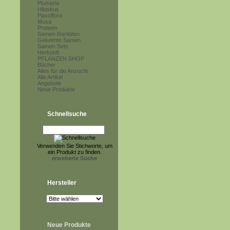
Plumeria
Hibiskus
Passiflora
Musa
Proteen
Samen-Raritäten
Gekeimte Samen
Samen-Sets
Herkunft
PFLANZEN SHOP
Bücher
Alles für die Anzucht
Alle Artikel
Angebote
Neue Produkte
Schnellsuche
Verwenden Sie Stichworte, um
ein Produkt zu finden.
erweiterte Suche
Hersteller
Neue Produkte