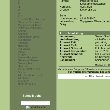
Familie:
Pittosporaceae
S
Klebsamengewächse
T
Herkunft:
Australien
U
Gruppe:
Kletterpflanze
V
W
Zone:
9
X-Z
Überwinterung:
mind. 5-10°C
Frucht & Nutzpflanzen
Verwendung:
Topfgarten, Wintergarten
Gemüse & Gewürze
Giftig:
Mangroven & Teich
Palmen & Palmfarne
Acacia
Anzuchtanleitung
Adenium
Vermehrung:
Samen/Steck
Baumfarne/Farne
Vorbehandlung:
mit heißem 
Eucalyptus
Aussaat Zeit:
ganzjährig
Plumeria
Aussaat Tiefe:
nur leicht m
Hibiskus
Aussaat Substrat:
Kokohum ode
Passiflora
Aussaat Temperatur:
ca. 15-23°C
Musa
Aussaat Standort:
hell + konsta
Proteen
Keimzeit:
bis Keimung 
Samen-Raritäten
Schädlinge:
Spinnmilben
Gekeimte Samen
Samen-Sets
Montag, 31. O
Herkunft
PFLANZEN SHOP
Ich habe eine Frage zu
Billardiera erubesce
Für weitere Informationen, besuch
Bücher
Alles für die Anzucht
««
Billardiera drum
Alle Artikel
Angebote
Neue Produkte
Schnellsuche