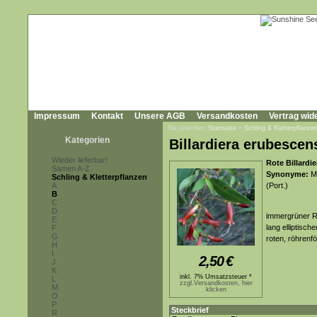
Impressum
Kontakt
Unsere AGB
Versandkosten
Vertrag wid
Sie sind hier:
Startseite
»
Schling & Kletterpflanze
Kategorien
Billardiera erubescen
Wieder lieferbar!
Rote Billardie
Samen A-Z
Synonyme:
Ma
Schling & Kletterpflanzen
A
(Port.)
B
C
D
immergrüner R
E
lang elliptisch
F
G
roten, röhrenf
H
I
2,50
€
J
K
inkl. 7% Umsatzsteuer *
L
zzgl.Versandkosten, hier
M
klicken
O
P
Steckbrief
R