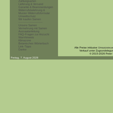
Zahlungsarten
Lieferung & Versand
Garantie & Beanstandungen
Widerrufsbelehrung &
Muster-Widerrufsformular
Umweltschutz
Wir kaufen Samen
------------------------
Unsere Samen
Vermehrung mit Samen
Aussaatanleitung
FAQ-Fragen zur Anzucht
Warnhinweis
Klimazone
Botanisches Wörterbuch
Link-Tipps
Alle Preise inklusive
Umsatzsteue
Danke
Verkauf unter Zugrundelegu
© 2015-2026 Peter
Freitag, 7. August 2026