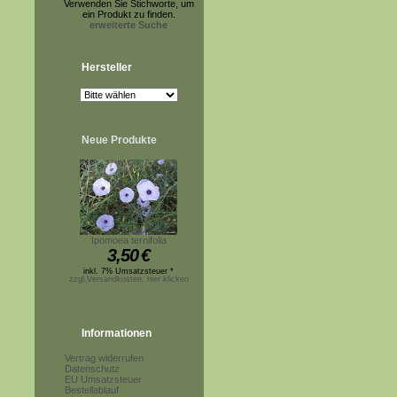
Verwenden Sie Stichworte, um
ein Produkt zu finden.
erweiterte Suche
Hersteller
Neue Produkte
Ipomoea ternifolia
3,50
€
inkl. 7% Umsatzsteuer *
zzgl.Versandkosten, hier klicken
Informationen
Vertrag widerrufen
Datenschutz
EU Umsatzsteuer
Bestellablauf