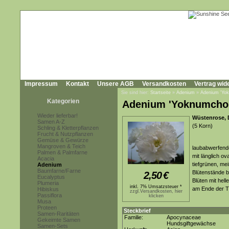
Impressum
Kontakt
Unsere AGB
Versandkosten
Vertrag wid
Sie sind hier:
Startseite
»
Adenium
»
Adenium 'Yo
Kategorien
Adenium 'Yoknumcho
Wieder lieferbar!
Wüstenrose, 
Samen A-Z
(5 Korn)
Schling & Kletterpflanzen
Frucht & Nutzpflanzen
Gemüse & Gewürze
Mangroven & Teich
laubabwerfende
Palmen & Palmfarne
mit länglich ov
Acacia
tiefgrünen, mei
Adenium
Baumfarne/Farne
Blütenstände b
2,50
€
Eucalyptus
Blüten mit hel
Plumeria
inkl. 7% Umsatzsteuer *
am Ende der T
Hibiskus
zzgl.Versandkosten, hier
Passiflora
klicken
Musa
Proteen
Steckbrief
Samen-Raritäten
Familie:
Apocynaceae
Gekeimte Samen
Hundsgiftgewächse
Samen-Sets