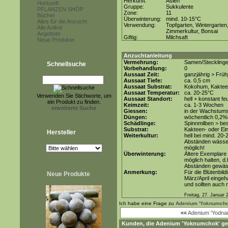
Herkunft:
Asien
Herkunft
Gruppe:
Sukkulente
PFLANZEN SHOP
Zone:
11
Bücher
Überwinterung:
mind. 10-15°C
Alles für die Anzucht
Verwendung:
Topfgarten, Wintergarten
Alle Artikel
Zimmerkultur, Bonsai
Angebote
Giftig:
Milchsaft
Neue Produkte
Anzuchtanleitung
Vermehrung:
Samen/Stecklinge
Schnellsuche
Vorbehandlung:
0
Aussaat Zeit:
ganzjährig > Früh
Aussaat Tiefe:
ca. 0,5 cm
Aussaat Substrat:
Kokohum, Kakteen
Aussaat Temperatur:
ca. 20-25°C
Verwenden Sie Stichworte, um
Aussaat Standort:
hell + konstant fe
ein Produkt zu finden.
Keimzeit:
ca. 1-3 Wochen
erweiterte Suche
Giessen:
in der Wachstum
Düngen:
wöchentlich 0,2%
Schädlinge:
Spinnmilben > be
Substrat:
Kakteen- oder Ein
Hersteller
Weiterkultur:
hell bei mind. 20
Abständen wässer
möglich!
Überwinterung:
Ältere Exemplare 
möglich halten, d
Abständen gewäs
Anmerkung:
Für die Blütenbil
Neue Produkte
März/April einge
und sollten auch 
Freitag, 27. Januar 
Ich habe eine Frage zu
Adenium 'Yoknumcho
««
Adenium 'Yodna
Kunden, die
Adenium 'Yoknumchok'
ge