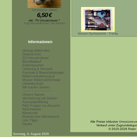
Unonopsis pittieri
6,50
€
inkl. 7% Umsatzsteuer *
zzgl.Versandkosten, hier klicken
Wasser-Spritzpistole - 5-teilig
Informationen
Vertrag widerrufen
Datenschutz
EU Umsatzsteuer
Bestellablauf
Zahlungsarten
Lieferung & Versand
Garantie & Beanstandungen
Widerrufsbelehrung &
Muster-Widerrufsformular
Umweltschutz
Wir kaufen Samen
------------------------
Unsere Samen
Vermehrung mit Samen
Aussaatanleitung
FAQ-Fragen zur Anzucht
Warnhinweis
Klimazone
Botanisches Wörterbuch
Link-Tipps
Alle Preise inklusive
Umsatzsteue
Danke
Verkauf unter Zugrundelegu
© 2015-2026 Peter
Sonntag, 9. August 2026