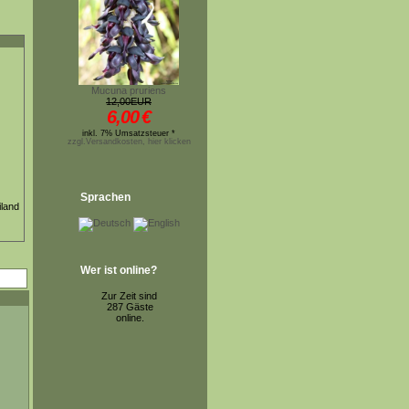
Mucuna pruriens
12,00EUR
6,00
€
inkl. 7% Umsatzsteuer *
zzgl.Versandkosten, hier klicken
Sprachen
iland
Wer ist online?
Zur Zeit sind
287 Gäste
online.