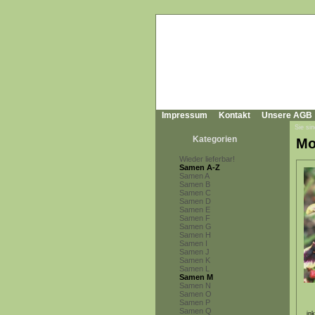
Impressum
Kontakt
Unsere AGB
Sie sin
Kategorien
Mo
Wieder lieferbar!
Samen A-Z
Samen A
Samen B
Samen C
Samen D
Samen E
Samen F
Samen G
Samen H
Samen I
Samen J
Samen K
Samen L
Samen M
Samen N
Samen O
Samen P
Samen Q
in