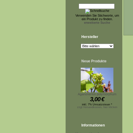
Verwenden Sie Stichworte, um
ein Produkt zu finden.
erweiterte Suche
Hersteller
Neue Produkte
Aganonerion polymorphum
3,00
€
inkl. 7% Umsatzsteuer *
zzgl.Versandkosten, hier klicken
Informationen