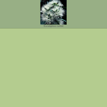
Eucalyptus curtisii