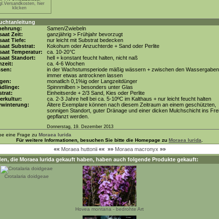
gl.Versandkosten, hier
klicken
uchtanleitung
mehrung:
Samen/Zwiebeln
aat Zeit:
ganzjährig > Frühjahr bevorzugt
aat Tiefe:
nur leicht mit Substrat bedecken
aat Substrat:
Kokohum oder Anzuchterde + Sand oder Perlite
saat Temperatur:
ca. 10-20°C
aat Standort:
hell + konstant feucht halten, nicht naß
zeit:
ca. 4-6 Wochen
ssen:
in der Wachstumsperiode mäßig wässern + zwischen den Wassergaben
immer etwas antrocknen lassen
gen:
monatlich 0,1%ig oder Langzeitdünger
dlinge:
Spinnmilben > besonders unter Glas
trat:
Einheitserde + 2/3 Sand, Kies oder Perlite
erkultur:
ca. 2-3 Jahre hell bei ca. 5-10ºC im Kalthaus + nur leicht feucht halten
rwinterung:
Ältere Exemplare können nach diesem Zeitraum an einem geschützten,
sonnigen Standort, guter Dränage und einer dicken Mulchschicht ins Fre
gepflanzt werden.
Donnerstag, 19. Dezember 2013
be eine Frage zu
Moraea lurida
Für weitere Informationen, besuchen Sie bitte die Homepage zu
Moraea lurida
.
««
Moraea huttonii
««
»»
Moraea macronyx
»»
en, die
Moraea lurida
gekauft haben, haben auch folgende Produkte gekauft:
Crotalaria doidgeae
Hovea montana - bedrohte Art