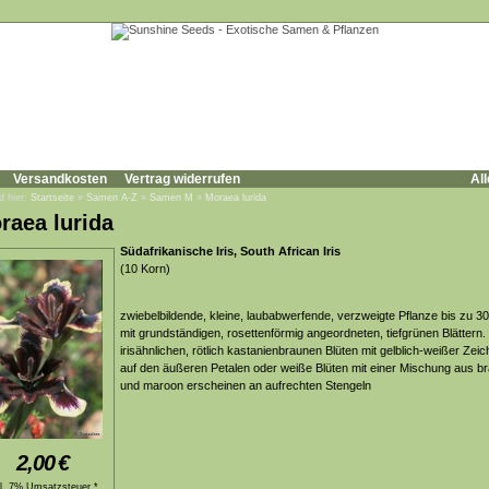
Versandkosten
Vertrag widerrufen
All
d hier:
Startseite
»
Samen A-Z
»
Samen M
»
Moraea lurida
raea lurida
Südafrikanische Iris, South African Iris
(10 Korn)
zwiebelbildende, kleine, laubabwerfende, verzweigte Pflanze bis zu 3
mit grundständigen, rosettenförmig angeordneten, tiefgrünen Blättern.
irisähnlichen, rötlich kastanienbraunen Blüten mit gelblich-weißer Zei
auf den äußeren Petalen oder weiße Blüten mit einer Mischung aus b
und maroon erscheinen an aufrechten Stengeln
2,00
€
kl. 7% Umsatzsteuer *