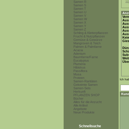
Samen R
zz
Samen S
Samen T
Samen U
Anz
Samen V
Ver
Samen W
Auss
Samen X
Auss
Samen Y
Auss
Samen Z
Aus
Schling & Kletterpflanzen
Auss
Frucht & Nutzpflanzen
Keim
Gemüse & Gewürze
Gie
Mangroven & Teich
Palmen & Palmfarne
Dün
Acacia
Schä
Adenium
Subs
Baumfarne/Farne
Weit
Eucalyptus
Übe
Plumeria
Hibiskus
Passiflora
Musa
Proteen
Ich ha
Samen-Raritäten
Gekeimte Samen
Samen-Sets
Herkunft
Kund
PFLANZEN SHOP
Bücher
Alles für die Anzucht
Alle Artikel
Angebote
Neue Produkte
Schnellsuche