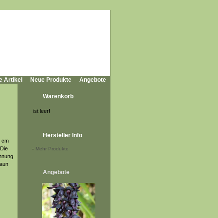
e Artikel
Neue Produkte
Angebote
Warenkorb
ist leer!
Hersteller Info
0 cm
 Die
-
Mehr Produkte
chnung
raun
Angebote