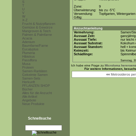
S
T
Zone:
9
U
Überwinterung:
bis zu -5°C
V
Verwendung:
Topfgarten, Wintergarten
W
Giftig:
X-Z
Frucht & Nutzpflanzen
Gemüse & Gewürze
Anzuchtanleitung
Mangroven & Teich
Vermehrung:
Samen/Ste
Palmen & Palmfarne
Aussaat Zeit:
ganzjährig
Acacia
Aussaat Tiefe:
nur leicht
Adenium
Aussaat Substrat:
Kokohum o
Baumfarne/Farne
Aussaat Standort:
hell + kon
Eucalyptus
Keimzeit:
bis Keimun
Plumeria
Schädlinge:
Spinnmilb
Hibiskus
Passiflora
Samstag, 30
Musa
Ich habe eine Frage zu
Microloma hereroen
Proteen
Für weitere Informationen, besuch
Samen-Raritäten
««
Metrosideros per
Gekeimte Samen
Samen-Sets
Herkunft
PFLANZEN SHOP
Bücher
Alles für die Anzucht
Alle Artikel
Angebote
Neue Produkte
Schnellsuche