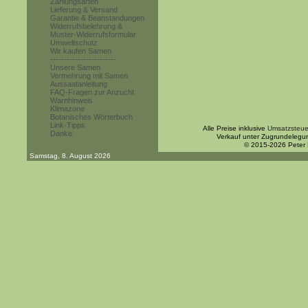
Zahlungsarten
Lieferung & Versand
Garantie & Beanstandungen
Widerrufsbelehrung &
Muster-Widerrufsformular
Umweltschutz
Wir kaufen Samen
------------------------
Unsere Samen
Vermehrung mit Samen
Aussaatanleitung
FAQ-Fragen zur Anzucht
Warnhinweis
Klimazone
Botanisches Wörterbuch
Link-Tipps
Alle Preise inklusive
Umsatzsteue
Danke
Verkauf unter Zugrundelegu
© 2015-2026 Peter
Samstag, 8. August 2026