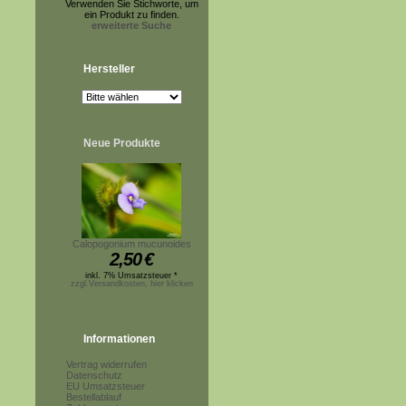
Verwenden Sie Stichworte, um
ein Produkt zu finden.
erweiterte Suche
Hersteller
Neue Produkte
Calopogonium mucunoides
2,50
€
inkl. 7% Umsatzsteuer *
zzgl.Versandkosten, hier klicken
Informationen
Vertrag widerrufen
Datenschutz
EU Umsatzsteuer
Bestellablauf