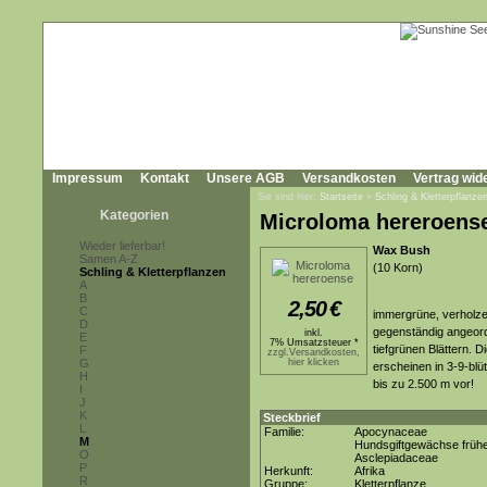
Impressum
Kontakt
Unsere AGB
Versandkosten
Vertrag wid
Sie sind hier:
Startseite
»
Schling & Kletterpflanze
Kategorien
Microloma hereroens
Wieder lieferbar!
Wax Bush
Samen A-Z
(10 Korn)
Schling & Kletterpflanzen
A
B
2,50
€
C
immergrüne, verholzen
D
gegenständig angeordn
inkl.
E
7% Umsatzsteuer *
tiefgrünen Blättern. 
F
zzgl.Versandkosten,
G
hier klicken
erscheinen in 3-9-blü
H
bis zu 2.500 m vor!
I
J
K
Steckbrief
L
Familie:
Apocynaceae
M
Hundsgiftgewächse frühe
O
Asclepiadaceae
P
Herkunft:
Afrika
R
Gruppe:
Kletterpflanze