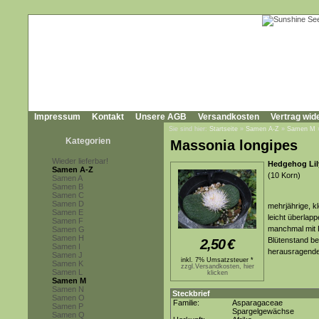
Impressum
Kontakt
Unsere AGB
Versandkosten
Vertrag wid
Sie sind hier:
Startseite
»
Samen A-Z
»
Samen M
Kategorien
Massonia longipes
Wieder lieferbar!
Hedgehog Lil
Samen A-Z
(10 Korn)
Samen A
Samen B
Samen C
Samen D
mehrjährige, k
Samen E
leicht überlapp
Samen F
manchmal mit K
Samen G
Samen H
Blütenstand be
2,50
€
Samen I
herausragenden
Samen J
inkl. 7% Umsatzsteuer *
Samen K
zzgl.Versandkosten, hier
Samen L
klicken
Samen M
Samen N
Steckbrief
Samen O
Familie:
Asparagaceae
Samen P
Spargelgewächse
Samen Q