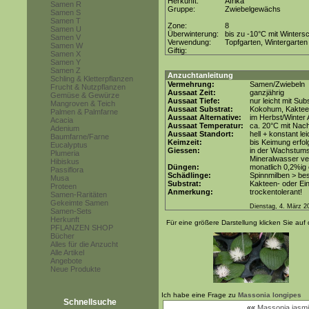
Herkunft:
Afrika
Samen R
Gruppe:
Zwiebelgewächs
Samen S
Samen T
Zone:
8
Samen U
Überwinterung:
bis zu -10°C mit Winters
Samen V
Verwendung:
Topfgarten, Wintergarten
Samen W
Giftig:
Samen X
Samen Y
Samen Z
Anzuchtanleitung
Schling & Kletterpflanzen
Vermehrung:
Samen/Zwiebeln
Frucht & Nutzpflanzen
Aussaat Zeit:
ganzjährig
Gemüse & Gewürze
Aussaat Tiefe:
nur leicht mit Su
Mangroven & Teich
Aussaat Substrat:
Kokohum, Kakteen
Palmen & Palmfarne
Aussaat Alternative:
im Herbst/Winter
Acacia
Aussaat Temperatur:
ca. 20°C mit Nac
Adenium
Aussaat Standort:
hell + konstant le
Baumfarne/Farne
Keimzeit:
bis Keimung erfol
Eucalyptus
Giessen:
in der Wachstums
Plumeria
Mineralwasser v
Hibiskus
Düngen:
monatlich 0,2%ig
Passiflora
Schädlinge:
Spinnmilben > be
Musa
Substrat:
Kakteen- oder Ein
Proteen
Anmerkung:
trockentolerant!
Samen-Raritäten
Gekeimte Samen
Dienstag, 4. März 2
Samen-Sets
Herkunft
Für eine größere Darstellung klicken Sie auf 
PFLANZEN SHOP
Bücher
Alles für die Anzucht
Alle Artikel
Angebote
Neue Produkte
Ich habe eine Frage zu
Massonia longipes
Schnellsuche
««
Massonia jasmin