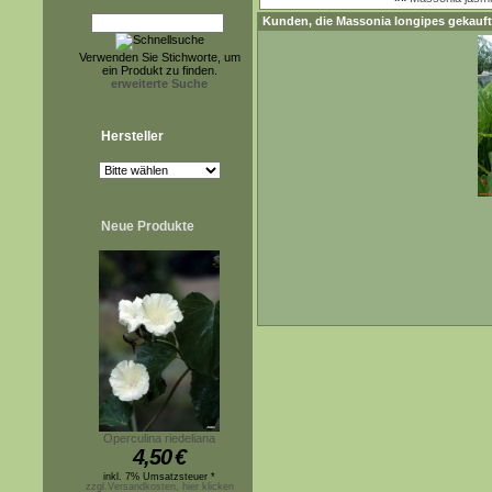
Kunden, die
Massonia longipes
gekauft
Verwenden Sie Stichworte, um
ein Produkt zu finden.
erweiterte Suche
Hersteller
Neue Produkte
Operculina riedeliana
4,50
€
inkl. 7% Umsatzsteuer *
zzgl.Versandkosten, hier klicken