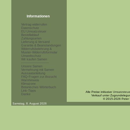
Informationen
Vertrag widerrufen
Datenschutz
EU Umsatzsteuer
Bestellablauf
Zahlungsarten
Lieferung & Versand
Garantie & Beanstandungen
Widerrufsbelehrung &
Muster-Widerrufsformular
Umweltschutz
Wir kaufen Samen
------------------------
Unsere Samen
Vermehrung mit Samen
Aussaatanleitung
FAQ-Fragen zur Anzucht
Warnhinweis
Klimazone
Botanisches Wörterbuch
Link-Tipps
Alle Preise inklusive
Umsatzsteue
Danke
Verkauf unter Zugrundelegu
© 2015-2026 Peter
Samstag, 8. August 2026