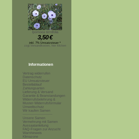
Ipomoea ternifolia
3,50
€
inkl. 7% Umsatzsteuer *
zzgl.Versandkosten, hier klicken
Informationen
Vertrag widerrufen
Datenschutz
EU Umsatzsteuer
Bestellablauf
Zahlungsarten
Lieferung & Versand
Garantie & Beanstandungen
Widerrufsbelehrung &
Muster-Widerrufsformular
Umweltschutz
Wir kaufen Samen
------------------------
Unsere Samen
Vermehrung mit Samen
Aussaatanleitung
FAQ-Fragen zur Anzucht
Warnhinweis
Klimazone