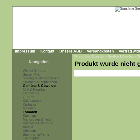
Impressum
Kontakt
Unsere AGB
Versandkosten
Vertrag wid
Sie sind hier:
Startseite
»
Gemüse & Gewürze
»
T
Kategorien
Produkt wurde nicht 
Wieder lieferbar!
Samen A-Z
Schling & Kletterpflanzen
Frucht & Nutzpflanzen
Gemüse & Gewürze
Chili & Paprika
Eierfrüchte
Gurken
Kalebassen
Kürbisse
Melonen
Tomaten
Sonstige
Mangroven & Teich
Palmen & Palmfarne
Acacia
Adenium
Baumfarne/Farne
Eucalyptus