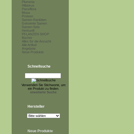
Plumeria
Hibiskus
Passiflora
Musa
Proteen
Samen-Raritäten
Gekeimte Samen
Samen-Sets
Herkunft
PFLANZEN SHOP
Bücher
Alles für die Anzucht
Alle Artikel
Angebote
Neue Produkte
Schnellsuche
Verwenden Sie Stichworte, um
ein Produkt zu finden.
erweiterte Suche
Hersteller
Neue Produkte