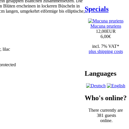
inzeln gelappten Blättchen zusammensetzen. Die
n Blüten erscheinen in lockeren Büscheln in
Specials
cm langen, umgekehrt eiförmige bis elliptische,
Mucuna pruriens
12,00EUR
6,00
€
incl. 7% VAT*
, lilac
plus shipping costs
protected
Languages
Who's online?
There currently are
381 guests
online.