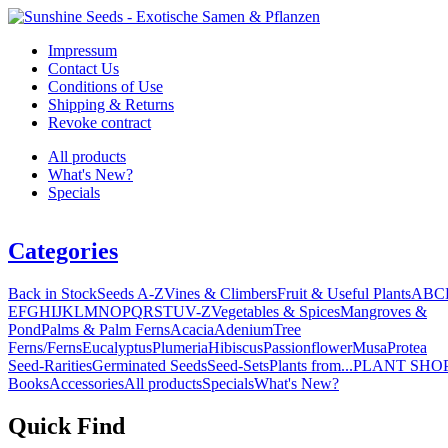
Impressum
Contact Us
Conditions of Use
Shipping & Returns
Revoke contract
All products
What's New?
Specials
Categories
Back in Stock
Seeds A-Z
Vines & Climbers
Fruit & Useful Plants
A
B
C
E
F
G
H
I
J
K
L
M
N
O
P
Q
R
S
T
U
V-Z
Vegetables & Spices
Mangroves &
Pond
Palms & Palm Ferns
Acacia
Adenium
Tree
Ferns/Ferns
Eucalyptus
Plumeria
Hibiscus
Passionflower
Musa
Protea
Seed-Rarities
Germinated Seeds
Seed-Sets
Plants from...
PLANT SHO
Books
Accessories
All products
Specials
What's New?
Quick Find