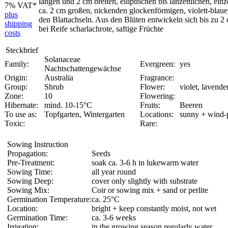
langen und 2 cm breiten, elliptischen bis lanzettlichen, e
7% VAT*
ca. 2 cm großen, nickenden glockenförmigen, violett-blaue
plus
den Blattachseln. Aus den Blüten entwickeln sich bis zu 2 
shipping
bei Reife scharlachrote, saftige Früchte
costs
Steckbrief
Solanaceae
Family:
Evergreen:
yes
Nachtschattengewächse
Origin:
Australia
Fragrance:
Group:
Shrub
Flower:
violet, lavender
Zone:
10
Flowering:
Hibernate:
mind. 10-15°C
Fruits:
Beeren
To use as:
Topfgarten, Wintergarten
Locations:
sunny + wind-
Toxic:
Rare:
Sowing Instruction
Propagation:
Seeds
Pre-Treatment:
soak ca. 3-6 h in lukewarm water
Sowing Time:
all year round
Sowing Deep:
cover only slightly with substrate
Sowing Mix:
Coir or sowing mix + sand or perlite
Germination Temperature:
ca. 25°C
Location:
bright + keep constantly moist, not wet
Germination Time:
ca. 3-6 weeks
Irrigation:
in the growing season regularly water