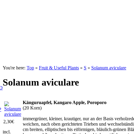
You're here:
Top
»
Fruit & Useful Plants
»
S
»
Solanum aviculare
Solanum aviculare
D
Känguruapfel, Kangaro Apple, Poroporo
(20 Korn)
P
immergrüner, kleiner, krautiger, nur an der Basis verholzed
2,30
€
weichen, nach oben gerichteten Trieben und wechselständ
cm breiten, elliptischen bis eiförmigen, bläulich-grünen Blät
incl.