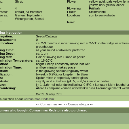
up:
Shrub
Flower:
yellow, gold, pale yellow, lem
yellow, dark yellow, ocher
e:
4
Flowering:
Frühjahr
rnate:
entfällt, da frosthart
Fruits:
Steinfrüchte
se as:
Garten, Topfgarten,
Locations:
sun to semi-shade
Wintergarten, Bonsai
c:
Rare:
ng Instruction
agation:
Seeds/Cuttings
Treatment:
0
tification:
ca. 2-3 months in moist sowing mix at 2-5°C in the fridge or unhea
greenhouse
ing Time:
all year round > fall/winter preferred
ing Deep:
ca. 1 cm
ing Mix:
Coir or sowing mix + sand or perlite
mination Temperature:
ca. 18-20°C
tion:
bright + keep constantly moist, not wet
mination Time:
until germination takes place
gation:
in the growing season regularly water
ilization:
biweekly 0,2%ig or long-term fertilizer
s:
Spider mites > especially under glass
trate:
slightly acid substrate (pH 5,5 - 6,5) + sand or perlite
ure:
im 1. Jahr hell oder dunkel bei ca. 0-5ºC + konstant leicht feucht ha
wintering:
Ältere Exemplare können unbedénklich ins Freiland gepflanzt werd
Mar 20. Sunday, 2011
 a question about
Cornus mas Redstone
««
Cornus mas
««
»»
Cornus obliqua
»»
omers who bought
Cornus mas Redstone
also purchased