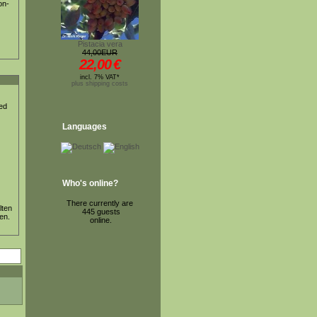
on-
Pistacia vera
44,00EUR
22,00
€
incl. 7% VAT*
plus shipping costs
ted
Languages
Who's online?
There currently are
lten
445 guests
en.
online.