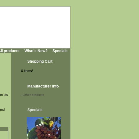
ll products
What's New?
Specials
Shopping Cart
0 items!
Manufacturer Info
en bis
-
Other products
lend
Specials