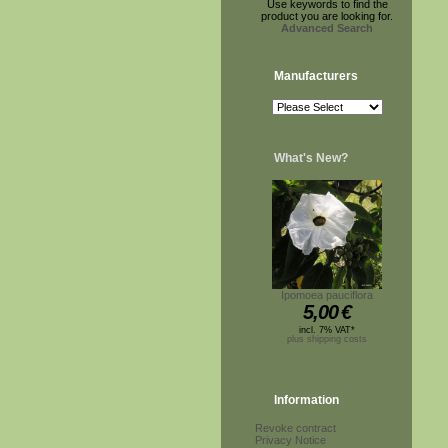
Use keywords to find the
product you are looking for.
Advanced Search
Manufacturers
What's New?
Ipomoea pauciflora
5,00
€
incl. 7% VAT*
plus shipping costs
Information
Revoke contract
Privacy Notice