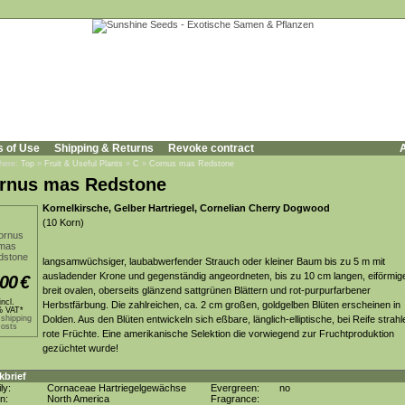
s of Use
Shipping & Returns
Revoke contract
A
 here:
Top
»
Fruit & Useful Plants
»
C
»
Cornus mas Redstone
rnus mas Redstone
Kornelkirsche, Gelber Hartriegel, Cornelian Cherry Dogwood
(10 Korn)
langsamwüchsiger, laubabwerfender Strauch oder kleiner Baum bis zu 5 m mit
ausladender Krone und gegenständig angeordneten, bis zu 10 cm langen, eiförmig
,00
€
breit ovalen, oberseits glänzend sattgrünen Blättern und rot-purpurfarbener
incl.
Herbstfärbung. Die zahlreichen, ca. 2 cm großen, goldgelben Blüten erscheinen in
 VAT*
 shipping
Dolden. Aus den Blüten entwickeln sich eßbare, länglich-elliptische, bei Reife strah
costs
rote Früchte. Eine amerikanische Selektion die vorwiegend zur Fruchtproduktion
gezüchtet wurde!
kbrief
ly:
Cornaceae Hartriegelgewächse
Evergreen:
no
in:
North America
Fragrance: