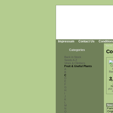
Impressum
Contact Us
Condition
You're
Categories
Co
Back in Stock
Seeds A-Z
Vines & Climbers
Fruit & Useful Plants
A
B
C
3
D
E
F
7%
G
plus
H
I
J
K
L
Stec
M
Fami
N
Orig
O