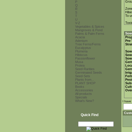
Gro
P
Q
Zon
R
Hibe
S
To u
T
U
Toxi
V-Z
Vegetables & Spices
Mangroves & Pond
Sowi
Palms & Palm Ferns
Acacia
Prop
Adenium
Pre-
Tree Ferns/Ferns
Stra
Eucalyptus
Plumeria
Sow
Hibiscus
Sow
Passionflower
Sow
Musa
Ger
Protea
Loca
Seed-Rarities
Ger
Germinated Seeds
Irri
Seed-Sets
Fert
Plants from...
Pest
PLANT SHOP
Subs
Books
Cult
Accessories
Over
All products
Specials
What's New?
I have
Cust
Quick Find