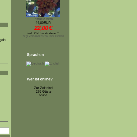
Pistacia vera
44,00EUR
22,00
€
inkl. 7% Umsatzsteuer *
zzgl.Versandkosten, hier klicken
gelb,
Sprachen
Wer ist online?
Zur Zeit sind
276 Gäste
online.