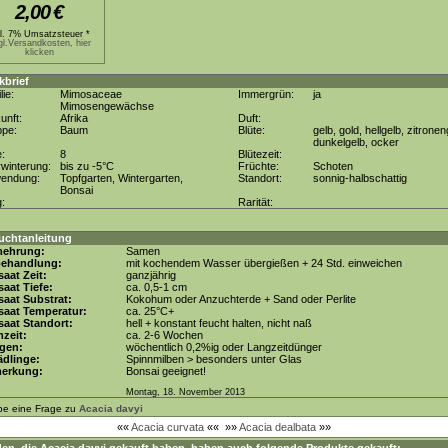
2,00
€
kl. 7% Umsatzsteuer *
gl.Versandkosten, hier
klicken
kbrief
lie:
Mimosaceae
Immergrün:
ja
Mimosengewächse
unft:
Afrika
Duft:
ppe:
Baum
Blüte:
gelb, gold, hellgelb, zitronen
dunkelgelb, ocker
e:
8
Blütezeit:
winterung:
bis zu -5°C
Früchte:
Schoten
wendung:
Topfgarten, Wintergarten,
Standort:
sonnig-halbschattig
Bonsai
g:
Rarität:
uchtanleitung
mehrung:
Samen
behandlung:
mit kochendem Wasser übergießen + 24 Std. einweichen
aat Zeit:
ganzjährig
aat Tiefe:
ca. 0,5-1 cm
aat Substrat:
Kokohum oder Anzuchterde + Sand oder Perlite
saat Temperatur:
ca. 25°C+
aat Standort:
hell + konstant feucht halten, nicht naß
zeit:
ca. 2-6 Wochen
gen:
wöchentlich 0,2%ig oder Langzeitdünger
dlinge:
Spinnmilben > besonders unter Glas
erkung:
Bonsai geeignet!
Montag, 18. November 2013
be eine Frage zu
Acacia davyi
««
Acacia curvata
««
»»
Acacia dealbata
»»