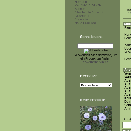
Herkunft
PFLANZEN SHOP
Bücher
in
Alles für die Anzucht
zz
Alle Artikel
Angebote
Neue Produkte
Stec
Fami
Herk
Schnellsuche
Gru
Zon
Über
Ver
Verwenden Sie Stichworte, um
ein Produkt zu finden.
Gifti
erweiterte Suche
Anz
Ver
Hersteller
Vor
Auss
Auss
Auss
Aus
Auss
Keim
Neue Produkte
Dün
Schä
Anm
Ich ha