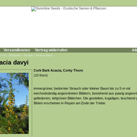
Versandkosten
Vertrag widerrufen
All
d hier:
Startseite
»
Acacia
»
Acacia davyi
acia davyi
Cork Bark Acacia, Corky Thorn
(10 Korn)
immergrüner, bedornter Strauch oder kleiner Baum bis zu 5 m mit
wechselständig angeordneten Blättern, bestehend aus paarig angeor
gefiederten, tiefgrünen Blättchen. Die gestielten, kugeligen, leuchtend
Blüten erscheinen in Rispen am Ende der Triebe