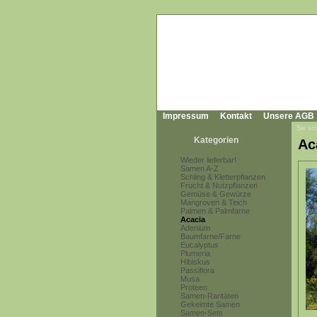
Impressum
Kontakt
Unsere AGB
Sie sin
Kategorien
Ac
Wieder lieferbar!
Samen A-Z
Schling & Kletterpflanzen
Frucht & Nutzpflanzen
Gemüse & Gewürze
Mangroven & Teich
Palmen & Palmfarne
Acacia
Adenium
Baumfarne/Farne
Eucalyptus
Plumeria
Hibiskus
Passiflora
Musa
Proteen
Samen-Raritäten
Gekeimte Samen
Samen-Sets