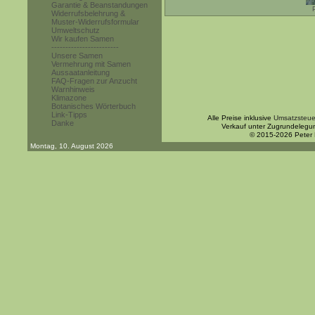
Garantie & Beanstandungen
Widerrufsbelehrung &
Muster-Widerrufsformular
Umweltschutz
Wir kaufen Samen
------------------------
Unsere Samen
Vermehrung mit Samen
Aussaatanleitung
FAQ-Fragen zur Anzucht
Warnhinweis
Klimazone
Botanisches Wörterbuch
Link-Tipps
Alle Preise inklusive
Umsatzsteue
Danke
Verkauf unter Zugrundelegu
© 2015-2026 Peter
Montag, 10. August 2026