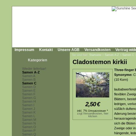
Impressum
Kontakt
Unsere AGB
Versandkosten
Vertrag wid
Sie sind hier:
Startseite
»
Samen A-Z
»
Samen C
Kategorien
Cladostemon kirkii
Wieder lieferbar!
Three-finger 
Samen A-Z
Synonyme:
Cl
Samen A
Samen B
(10 Korn)
Samen C
Samen D
laubabwerfende
Samen E
Samen F
flexiblen Zwei
Samen G
Blättern, best
Samen H
2,50
€
ledrigen, verke
Samen I
Samen J
süßlich duften
inkl. 7% Umsatzsteuer *
Samen K
Aderung besteh
zzgl.Versandkosten, hier
Samen L
klicken
herausragenden
Samen M
Samen N
sich die Blüte
Samen O
Zweige oder in
Samen P
hängende, lede
Samen Q