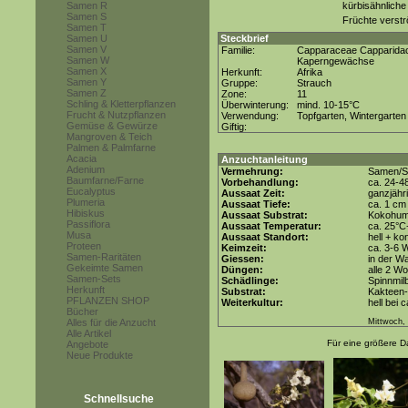
Samen R
kürbisähnliche
Samen S
Früchte verstr
Samen T
Samen U
Steckbrief
Samen V
Familie:
Capparaceae Capparida
Samen W
Kaperngewächse
Samen X
Herkunft:
Afrika
Samen Y
Gruppe:
Strauch
Samen Z
Zone:
11
Schling & Kletterpflanzen
Überwinterung:
mind. 10-15°C
Frucht & Nutzpflanzen
Verwendung:
Topfgarten, Wintergarten
Gemüse & Gewürze
Giftig:
Mangroven & Teich
Palmen & Palmfarne
Acacia
Anzuchtanleitung
Adenium
Vermehrung:
Samen/St
Baumfarne/Farne
Vorbehandlung:
ca. 24-4
Eucalyptus
Aussaat Zeit:
ganzjähr
Plumeria
Aussaat Tiefe:
ca. 1 cm
Hibiskus
Aussaat Substrat:
Kokohum 
Passiflora
Aussaat Temperatur:
ca. 25°C
Musa
Aussaat Standort:
hell + ko
Proteen
Keimzeit:
ca. 3-6 
Samen-Raritäten
Giessen:
in der W
Gekeimte Samen
Düngen:
alle 2 W
Samen-Sets
Schädlinge:
Spinnmil
Herkunft
Substrat:
Kakteen-
PFLANZEN SHOP
Weiterkultur:
hell bei 
Bücher
Alles für die Anzucht
Mittwoch, 
Alle Artikel
Für eine größere Da
Angebote
Neue Produkte
Schnellsuche