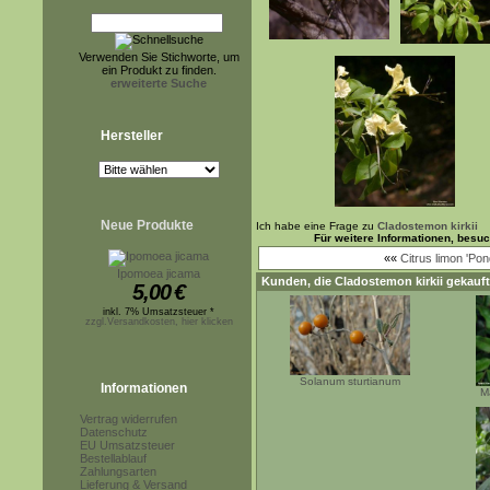
Verwenden Sie Stichworte, um
ein Produkt zu finden.
erweiterte Suche
Hersteller
Neue Produkte
Ich habe eine Frage zu
Cladostemon kirkii
Für weitere Informationen, besu
««
Citrus limon 'Po
Ipomoea jicama
Kunden, die
Cladostemon kirkii
gekauft
5,00
€
inkl. 7% Umsatzsteuer *
zzgl.Versandkosten, hier klicken
Solanum sturtianum
Informationen
M
Vertrag widerrufen
Datenschutz
EU Umsatzsteuer
Bestellablauf
Zahlungsarten
Lieferung & Versand